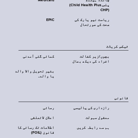
چائلڈ ہیلتھ
Medicaid
پلس‎(Child Health Plus,
CHP)‎
ریاست نیو یارک کی
EPIC
صحت کی صورتحال
ٹیکس کریڈٹ
بچوں/زیر کفالت
کمائی گئی آمدنی
افراد کی دیکھ بھال
بغیر تحویل والا والد
یا والدہ
قانونی
رازداری کی پالیسی
رسائی
معقول سہولت
اعلان لاتعلقی
ہم سے رابطہ کریں
اطلاعات تک رسائی کا
قانون (FOIL)