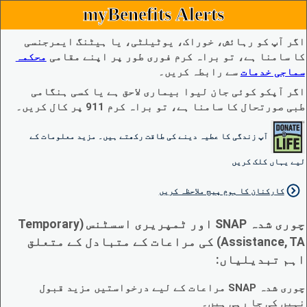
myBenefits Alerts
اگر آپ کو رہائش، خوراک، یوٹیلٹی، یا ہیٹنگ ایمرجنسی
کا سامنا ہے، تو براہ کرم فوری طور پر اپنے مقامی
محکمہ
سماجی خدمات
سے رابطہ کریں۔
اگر آپکو کوئی جان لیوا بیماری لاحق ہے یا کسی ہنگامی
طبی صورتحال کا سامنا ہے، تو براہ کرم 911 پر کال کریں۔
آپ زندگی کا عطیہ دینے کی طاقت رکھتے ہیں۔ مزید معلومات کے
لیے یہاں کلک کریں
کارکنان کا ہوم پیج ملاحظہ کریں
چوری شدہ SNAP اور ٹمپریری اسسٹنس (Temporary
Assistance, TA) کی مراعات کے متبادل کے متعلق
اہم تبدیلیاں:
چوری شدہ SNAP مراعات کے لیے درخواستیں مزید قبول
نہیں کی جا رہی ہیں۔