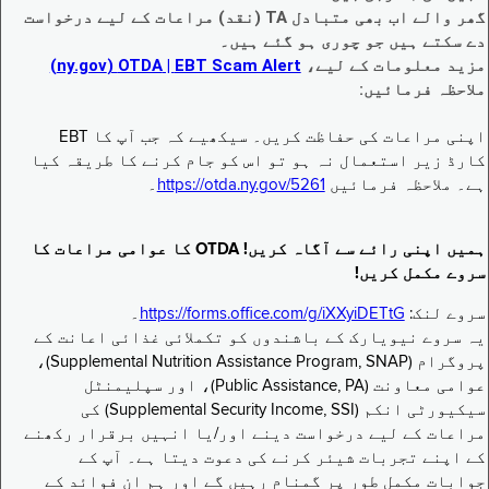
گھر والے اب بھی متبادل TA (نقد) مراعات کے لیے درخواست
دے سکتے ہیں جو چوری ہو گئے ہیں۔
مزید معلومات کے لیے،
EBT Scam Alert ‏| OTDA ‏(ny.gov)
ملاحظہ فرمائیں:
اپنی مراعات کی حفاظت کریں۔ سیکھیے کہ جب آپ کا EBT
کارڈ زیر استعمال نہ ہو تو اس کو جام کرنے کا طریقہ کیا
ہے۔ ملاحظہ فرمائیں
https://otda.ny.gov/5261
۔
ہمیں اپنی رائے سے آگاہ کریں! OTDA کا عوامی مراعات کا
سروے مکمل کریں!
سروے لنک:
https://forms.office.com/g/iXXyiDETtG
۔
یہ سروے نیویارک کے باشندوں کو تکملائی غذائی اعانت کے
پروگرام (Supplemental Nutrition Assistance Program, SNAP)،
عوامی معاونت (Public Assistance, PA)، اور سپلیمنٹل
سیکیورٹی انکم (Supplemental Security Income, SSI) کی
مراعات کے لیے درخواست دینے اور/یا انہیں برقرار رکھنے
کے اپنے تجربات شیئر کرنے کی دعوت دیتا ہے۔ آپ کے
جوابات مکمل طور پر گمنام رہیں گے اور ہم ان فوائد کے