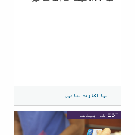
نیا اکاؤنٹ بنائیں
EBT کا بیلنس