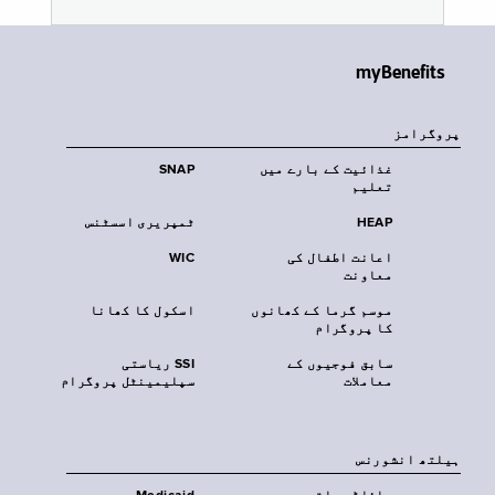
myBenefits
پروگرامز
غذائیت کے بارے میں
SNAP
تعلیم
HEAP
ٹمپریری اسسٹنس
اعانت اطفال کی
WIC
معاونت
موسم گرما کے کھانوں
اسکول کا کھانا
کا پروگرام
سابق فوجیوں کے
SSI ریاستی
معاملات
سپلیمینٹل پروگرام
‏ہیلتھ انشورنس