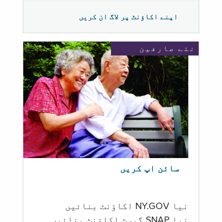
اپنے اکاؤنٹ پر لاگ ان کریں
نئے صارفین
سائن اپ کریں
نیا NY.GOV اکاؤنٹ بنائیں
نیا SNAP گیسٹ اکاؤنٹ بنائیں