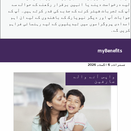
لیے درخواست دینے یا انہیں برقرار رکھنے کے حوالے سے
آپ کے تجربات شیئر کرنے کے جذبے کی قدر کرتے ہیں۔ آپ کے
جوابات آپ اور دیگر نیویارک کے باشندوں کے لیے ان اہم
امدادی پروگراموں میں تبدیلیوں کے لیے رہنمائی فراہم
کریں گے۔
myBenefits
جمعرات، 6 اگست، 2026
واپس آنے والے
صارفین