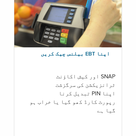
اپنا EBT بیلنس چیک کریں
SNAP اور کیش اکاؤنٹ
ٹرانزیکشن کی سرگزشت
اپنا PIN تبدیل کرنا
رپورٹ کارڈ کھو گیا یا خراب ہو
گيا ہے