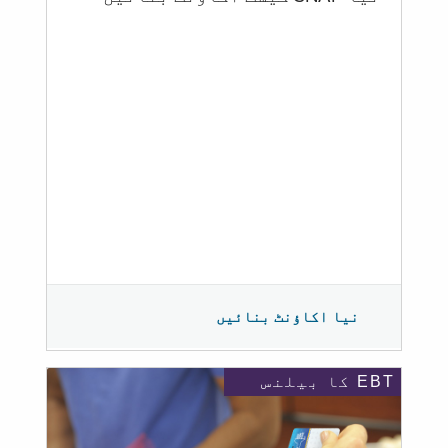
نیا اکاؤنٹ بنائیں
EBT کا بیلنس