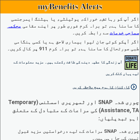
myBenefits Alerts
اگر آپ کو رہائش، خوراک، یوٹیلٹی، یا ہیٹنگ ایمرجنسی
کا سامنا ہے، تو براہ کرم فوری طور پر اپنے مقامی
محکمہ
سماجی خدمات
سے رابطہ کریں۔
اگر آپکو کوئی جان لیوا بیماری لاحق ہے یا کسی ہنگامی
طبی صورتحال کا سامنا ہے، تو براہ کرم 911 پر کال کریں۔
آپ زندگی کا عطیہ دینے کی طاقت رکھتے ہیں۔ مزید معلومات کے
لیے یہاں کلک کریں
کارکنان کا ہوم پیج ملاحظہ کریں
چوری شدہ SNAP اور ٹمپریری اسسٹنس (Temporary
Assistance, TA) کی مراعات کے متبادل کے متعلق
اہم تبدیلیاں:
چوری شدہ SNAP مراعات کے لیے درخواستیں مزید قبول
نہیں کی جا رہی ہیں۔