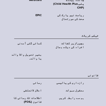
چائلڈ ہیلتھ
Medicaid
پلس‎(Child Health Plus,
CHP)‎
ریاست نیو یارک کی
EPIC
صحت کی صورتحال
ٹیکس کریڈٹ
بچوں/زیر کفالت
کمائی گئی آمدنی
افراد کی دیکھ بھال
بغیر تحویل والا والد
یا والدہ
قانونی
رازداری کی پالیسی
رسائی
معقول سہولت
اعلان لاتعلقی
ہم سے رابطہ کریں
اطلاعات تک رسائی کا
قانون (FOIL)