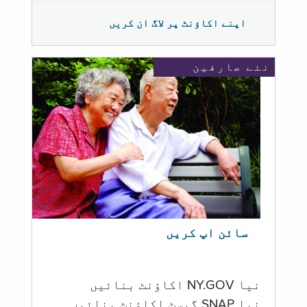
اپنے اکاؤنٹ پر لاگ ان کریں
نئے صارفین
سائن اپ کریں
نیا NY.GOV اکاؤنٹ بنائیں
نیا SNAP گیسٹ اکاؤنٹ بنائیں