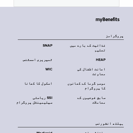
myBenefits
پروگرامز
غذائیت کے بارے میں
SNAP
تعلیم
HEAP
ٹمپریری اسسٹنس
اعانت اطفال کی
WIC
معاونت
موسم گرما کے کھانوں
اسکول کا کھانا
کا پروگرام
سابق فوجیوں کے
SSI ریاستی
معاملات
سپلیمینٹل پروگرام
‏ہیلتھ انشورنس