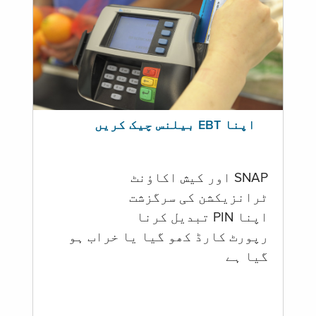
اپنا EBT بیلنس چیک کریں
SNAP اور کیش اکاؤنٹ
ٹرانزیکشن کی سرگزشت
اپنا PIN تبدیل کرنا
رپورٹ کارڈ کھو گیا یا خراب ہو
گيا ہے