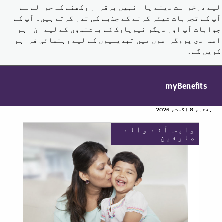
لیے درخواست دینے یا انہیں برقرار رکھنے کے حوالے سے
آپ کے تجربات شیئر کرنے کے جذبے کی قدر کرتے ہیں۔ آپ کے
جوابات آپ اور دیگر نیویارک کے باشندوں کے لیے ان اہم
امدادی پروگراموں میں تبدیلیوں کے لیے رہنمائی فراہم
کریں گے۔
myBenefits
ہفتہ، 8 اگست، 2026
واپس آنے والے
صارفین