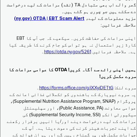
گھر والے اب بھی متبادل TA (نقد) مراعات کے لیے درخواست
دے سکتے ہیں جو چوری ہو گئے ہیں۔
مزید معلومات کے لیے،
EBT Scam Alert ‏| OTDA ‏(ny.gov)
ملاحظہ فرمائیں:
اپنی مراعات کی حفاظت کریں۔ سیکھیے کہ جب آپ کا EBT
کارڈ زیر استعمال نہ ہو تو اس کو جام کرنے کا طریقہ کیا
ہے۔ ملاحظہ فرمائیں
https://otda.ny.gov/5261
۔
ہمیں اپنی رائے سے آگاہ کریں! OTDA کا عوامی مراعات کا
سروے مکمل کریں!
سروے لنک:
https://forms.office.com/g/iXXyiDETtG
۔
یہ سروے نیویارک کے باشندوں کو تکملائی غذائی اعانت کے
پروگرام (Supplemental Nutrition Assistance Program, SNAP)،
عوامی معاونت (Public Assistance, PA)، اور سپلیمنٹل
سیکیورٹی انکم (Supplemental Security Income, SSI) کی
مراعات کے لیے درخواست دینے اور/یا انہیں برقرار رکھنے
کے اپنے تجربات شیئر کرنے کی دعوت دیتا ہے۔ آپ کے
جوابات مکمل طور پر گمنام رہیں گے اور ہم ان فوائد کے