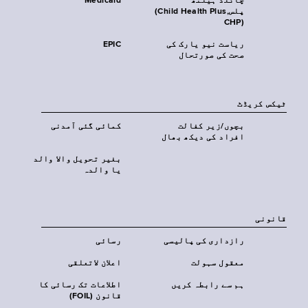
چائلڈ ہیلتھ
Medicaid
پلس‎(Child Health Plus,
CHP)‎
ریاست نیو یارک کی
EPIC
صحت کی صورتحال
ٹیکس کریڈٹ
بچوں/زیر کفالت
کمائی گئی آمدنی
افراد کی دیکھ بھال
بغیر تحویل والا والد
یا والدہ
قانونی
رازداری کی پالیسی
رسائی
معقول سہولت
اعلان لاتعلقی
ہم سے رابطہ کریں
اطلاعات تک رسائی کا
قانون (FOIL)