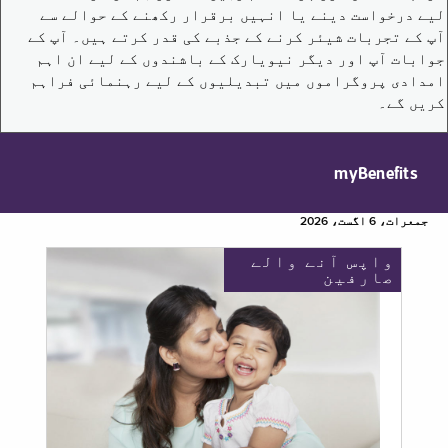
لیے درخواست دینے یا انہیں برقرار رکھنے کے حوالے سے
آپ کے تجربات شیئر کرنے کے جذبے کی قدر کرتے ہیں۔ آپ کے
جوابات آپ اور دیگر نیویارک کے باشندوں کے لیے ان اہم
امدادی پروگراموں میں تبدیلیوں کے لیے رہنمائی فراہم
کریں گے۔
myBenefits
جمعرات، 6 اگست، 2026
واپس آنے والے
صارفین