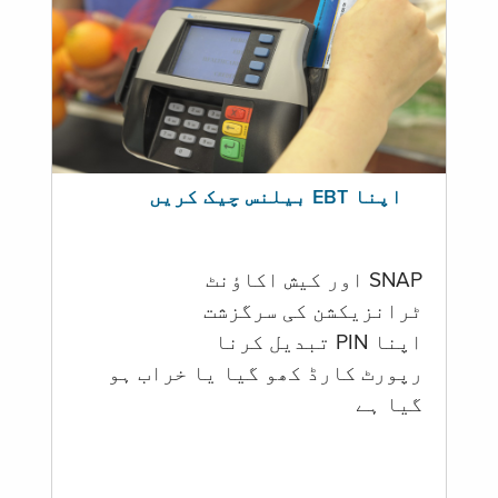
اپنا EBT بیلنس چیک کریں
SNAP اور کیش اکاؤنٹ
ٹرانزیکشن کی سرگزشت
اپنا PIN تبدیل کرنا
رپورٹ کارڈ کھو گیا یا خراب ہو
گيا ہے