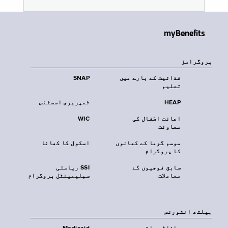
myBenefits
پروگرامز
غذائیت کے بارے میں
SNAP
تعلیم
HEAP
ٹمپریری اسسٹنس
اعانت اطفال کی
WIC
معاونت
موسم گرما کے کھانوں
اسکول کا کھانا
کا پروگرام
سابق فوجیوں کے
SSI ریاستی
معاملات
سپلیمینٹل پروگرام
‏ہیلتھ انشورنس