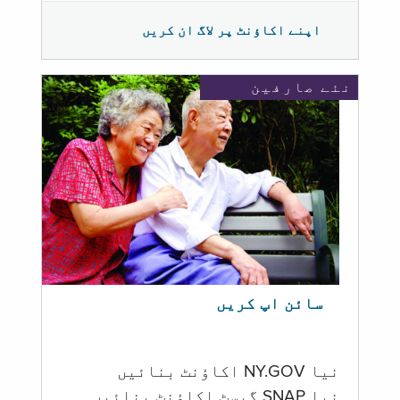
اپنے اکاؤنٹ پر لاگ ان کریں
نئے صارفین
سائن اپ کریں
نیا NY.GOV اکاؤنٹ بنائیں
نیا SNAP گیسٹ اکاؤنٹ بنائیں