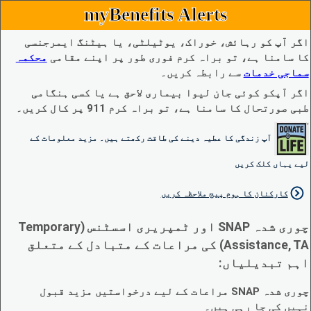
myBenefits Alerts
اگر آپ کو رہائش، خوراک، یوٹیلٹی، یا ہیٹنگ ایمرجنسی
کا سامنا ہے، تو براہ کرم فوری طور پر اپنے مقامی
محکمہ
سماجی خدمات
سے رابطہ کریں۔
اگر آپکو کوئی جان لیوا بیماری لاحق ہے یا کسی ہنگامی
طبی صورتحال کا سامنا ہے، تو براہ کرم 911 پر کال کریں۔
آپ زندگی کا عطیہ دینے کی طاقت رکھتے ہیں۔ مزید معلومات کے
لیے یہاں کلک کریں
کارکنان کا ہوم پیج ملاحظہ کریں
چوری شدہ SNAP اور ٹمپریری اسسٹنس (Temporary
Assistance, TA) کی مراعات کے متبادل کے متعلق
اہم تبدیلیاں:
چوری شدہ SNAP مراعات کے لیے درخواستیں مزید قبول
نہیں کی جا رہی ہیں۔