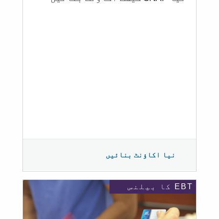
نیا اکاؤنٹ بنائیں
EBT کا بیلنس