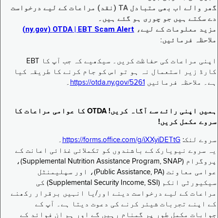
گھر والے اب بھی متبادل TA (نقد) مراعات کے لیے درخواست
دے سکتے ہیں جو چوری ہو گئے ہیں۔
مزید معلومات کے لیے،
EBT Scam Alert ‏| OTDA ‏(ny.gov)
ملاحظہ فرمائیں:
اپنی مراعات کی حفاظت کریں۔ سیکھیے کہ جب آپ کا EBT
کارڈ زیر استعمال نہ ہو تو اس کو جام کرنے کا طریقہ کیا
ہے۔ ملاحظہ فرمائیں
https://otda.ny.gov/5261
۔
ہمیں اپنی رائے سے آگاہ کریں! OTDA کا عوامی مراعات کا
سروے مکمل کریں!
سروے لنک:
https://forms.office.com/g/iXXyiDETtG
۔
یہ سروے نیویارک کے باشندوں کو تکملائی غذائی اعانت کے
پروگرام (Supplemental Nutrition Assistance Program, SNAP)،
عوامی معاونت (Public Assistance, PA)، اور سپلیمنٹل
سیکیورٹی انکم (Supplemental Security Income, SSI) کی
مراعات کے لیے درخواست دینے اور/یا انہیں برقرار رکھنے
کے اپنے تجربات شیئر کرنے کی دعوت دیتا ہے۔ آپ کے
جوابات مکمل طور پر گمنام رہیں گے اور ہم ان فوائد کے