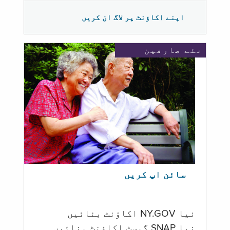
اپنے اکاؤنٹ پر لاگ ان کریں
نئے صارفین
سائن اپ کریں
نیا NY.GOV اکاؤنٹ بنائیں
نیا SNAP گیسٹ اکاؤنٹ بنائیں