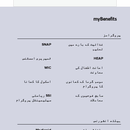
myBenefits
پروگرامز
غذائیت کے بارے میں
SNAP
تعلیم
HEAP
ٹمپریری اسسٹنس
اعانت اطفال کی
WIC
معاونت
موسم گرما کے کھانوں
اسکول کا کھانا
کا پروگرام
سابق فوجیوں کے
SSI ریاستی
معاملات
سپلیمینٹل پروگرام
‏ہیلتھ انشورنس