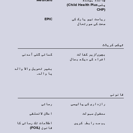
چائلڈ ہیلتھ
Medicaid
پلس‎(Child Health Plus,
CHP)‎
ریاست نیو یارک کی
EPIC
صحت کی صورتحال
ٹیکس کریڈٹ
بچوں/زیر کفالت
کمائی گئی آمدنی
افراد کی دیکھ بھال
بغیر تحویل والا والد
یا والدہ
قانونی
رازداری کی پالیسی
رسائی
معقول سہولت
اعلان لاتعلقی
ہم سے رابطہ کریں
اطلاعات تک رسائی کا
قانون (FOIL)