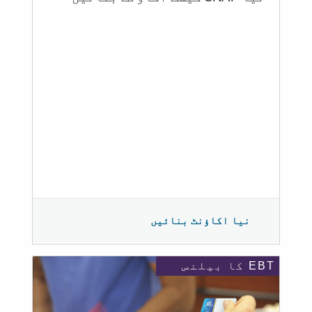
نیا اکاؤنٹ بنائیں
EBT کا بیلنس