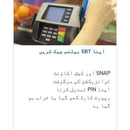
اپنا EBT بیلنس چیک کریں
SNAP اور کیش اکاؤنٹ
ٹرانزیکشن کی سرگزشت
اپنا PIN تبدیل کرنا
رپورٹ کارڈ کھو گیا یا خراب ہو
گيا ہے