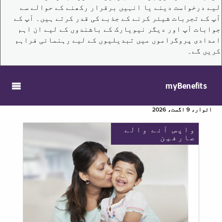
لیے درخواست دینے یا انہیں برقرار رکھنے کے حوالے سے
آپ کے تجربات شیئر کرنے کے جذبے کی قدر کرتے ہیں۔ آپ کے
جوابات آپ اور دیگر نیویارک کے باشندوں کے لیے ان اہم
امدادی پروگراموں میں تبدیلیوں کے لیے رہنمائی فراہم
کریں گے۔
myBenefits
اتوار، 9 اگست، 2026
واپس آنے والے
صارفین