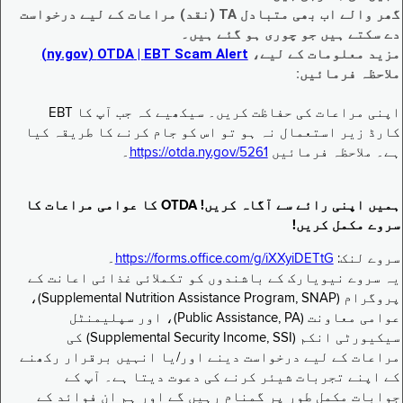
گھر والے اب بھی متبادل TA (نقد) مراعات کے لیے درخواست
دے سکتے ہیں جو چوری ہو گئے ہیں۔
مزید معلومات کے لیے،
EBT Scam Alert ‏| OTDA ‏(ny.gov)
ملاحظہ فرمائیں:
اپنی مراعات کی حفاظت کریں۔ سیکھیے کہ جب آپ کا EBT
کارڈ زیر استعمال نہ ہو تو اس کو جام کرنے کا طریقہ کیا
ہے۔ ملاحظہ فرمائیں
https://otda.ny.gov/5261
۔
ہمیں اپنی رائے سے آگاہ کریں! OTDA کا عوامی مراعات کا
سروے مکمل کریں!
سروے لنک:
https://forms.office.com/g/iXXyiDETtG
۔
یہ سروے نیویارک کے باشندوں کو تکملائی غذائی اعانت کے
پروگرام (Supplemental Nutrition Assistance Program, SNAP)،
عوامی معاونت (Public Assistance, PA)، اور سپلیمنٹل
سیکیورٹی انکم (Supplemental Security Income, SSI) کی
مراعات کے لیے درخواست دینے اور/یا انہیں برقرار رکھنے
کے اپنے تجربات شیئر کرنے کی دعوت دیتا ہے۔ آپ کے
جوابات مکمل طور پر گمنام رہیں گے اور ہم ان فوائد کے