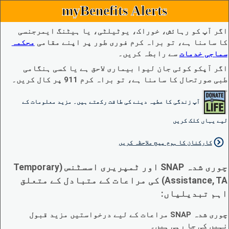
myBenefits Alerts
اگر آپ کو رہائش، خوراک، یوٹیلٹی، یا ہیٹنگ ایمرجنسی
کا سامنا ہے، تو براہ کرم فوری طور پر اپنے مقامی
محکمہ
سماجی خدمات
سے رابطہ کریں۔
اگر آپکو کوئی جان لیوا بیماری لاحق ہے یا کسی ہنگامی
طبی صورتحال کا سامنا ہے، تو براہ کرم 911 پر کال کریں۔
آپ زندگی کا عطیہ دینے کی طاقت رکھتے ہیں۔ مزید معلومات کے
لیے یہاں کلک کریں
کارکنان کا ہوم پیج ملاحظہ کریں
چوری شدہ SNAP اور ٹمپریری اسسٹنس (Temporary
Assistance, TA) کی مراعات کے متبادل کے متعلق
اہم تبدیلیاں:
چوری شدہ SNAP مراعات کے لیے درخواستیں مزید قبول
نہیں کی جا رہی ہیں۔