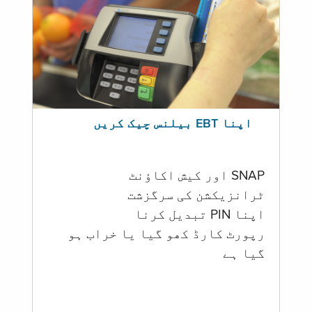
اپنا EBT بیلنس چیک کریں
SNAP اور کیش اکاؤنٹ
ٹرانزیکشن کی سرگزشت
اپنا PIN تبدیل کرنا
رپورٹ کارڈ کھو گیا یا خراب ہو
گيا ہے