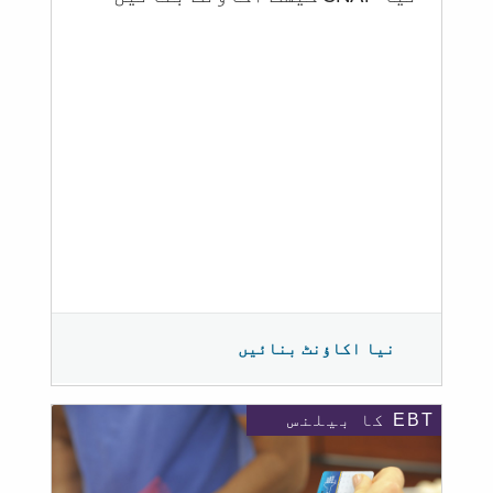
نیا اکاؤنٹ بنائیں
EBT کا بیلنس