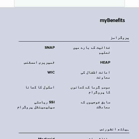
myBenefits
پروگرامز
غذائیت کے بارے میں
SNAP
تعلیم
HEAP
ٹمپریری اسسٹنس
اعانت اطفال کی
WIC
معاونت
موسم گرما کے کھانوں
اسکول کا کھانا
کا پروگرام
سابق فوجیوں کے
SSI ریاستی
معاملات
سپلیمینٹل پروگرام
‏ہیلتھ انشورنس