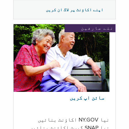
اپنے اکاؤنٹ پر لاگ ان کریں
نئے صارفین
سائن اپ کریں
نیا NY.GOV اکاؤنٹ بنائیں
نیا SNAP گیسٹ اکاؤنٹ بنائیں