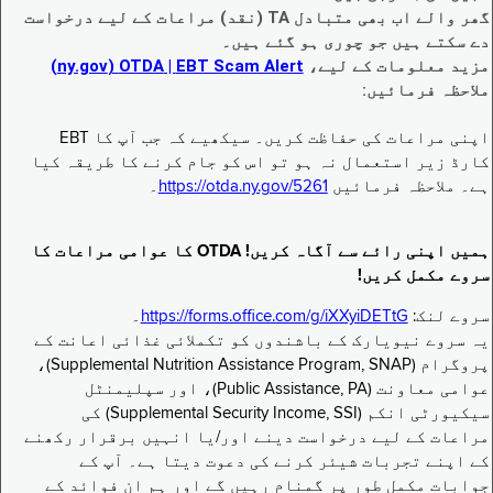
گھر والے اب بھی متبادل TA (نقد) مراعات کے لیے درخواست
دے سکتے ہیں جو چوری ہو گئے ہیں۔
مزید معلومات کے لیے،
EBT Scam Alert ‏| OTDA ‏(ny.gov)
ملاحظہ فرمائیں:
اپنی مراعات کی حفاظت کریں۔ سیکھیے کہ جب آپ کا EBT
کارڈ زیر استعمال نہ ہو تو اس کو جام کرنے کا طریقہ کیا
ہے۔ ملاحظہ فرمائیں
https://otda.ny.gov/5261
۔
ہمیں اپنی رائے سے آگاہ کریں! OTDA کا عوامی مراعات کا
سروے مکمل کریں!
سروے لنک:
https://forms.office.com/g/iXXyiDETtG
۔
یہ سروے نیویارک کے باشندوں کو تکملائی غذائی اعانت کے
پروگرام (Supplemental Nutrition Assistance Program, SNAP)،
عوامی معاونت (Public Assistance, PA)، اور سپلیمنٹل
سیکیورٹی انکم (Supplemental Security Income, SSI) کی
مراعات کے لیے درخواست دینے اور/یا انہیں برقرار رکھنے
کے اپنے تجربات شیئر کرنے کی دعوت دیتا ہے۔ آپ کے
جوابات مکمل طور پر گمنام رہیں گے اور ہم ان فوائد کے