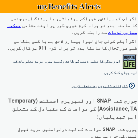
myBenefits Alerts
اگر آپ کو رہائش، خوراک، یوٹیلٹی، یا ہیٹنگ ایمرجنسی
کا سامنا ہے، تو براہ کرم فوری طور پر اپنے مقامی
محکمہ
سماجی خدمات
سے رابطہ کریں۔
اگر آپکو کوئی جان لیوا بیماری لاحق ہے یا کسی ہنگامی
طبی صورتحال کا سامنا ہے، تو براہ کرم 911 پر کال کریں۔
آپ زندگی کا عطیہ دینے کی طاقت رکھتے ہیں۔ مزید معلومات کے
لیے یہاں کلک کریں
کارکنان کا ہوم پیج ملاحظہ کریں
چوری شدہ SNAP اور ٹمپریری اسسٹنس (Temporary
Assistance, TA) کی مراعات کے متبادل کے متعلق
اہم تبدیلیاں:
چوری شدہ SNAP مراعات کے لیے درخواستیں مزید قبول
نہیں کی جا رہی ہیں۔