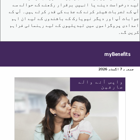
لیے درخواست دینے یا انہیں برقرار رکھنے کے حوالے سے
آپ کے تجربات شیئر کرنے کے جذبے کی قدر کرتے ہیں۔ آپ کے
جوابات آپ اور دیگر نیویارک کے باشندوں کے لیے ان اہم
امدادی پروگراموں میں تبدیلیوں کے لیے رہنمائی فراہم
کریں گے۔
myBenefits
جمعہ، 7 اگست، 2026
واپس آنے والے
صارفین