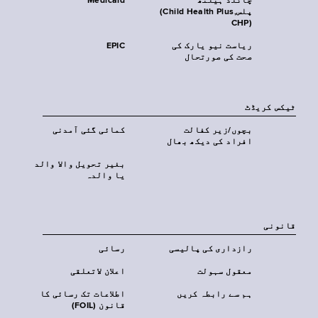
چائلڈ ہیلتھ
Medicaid
پلس‎(Child Health Plus,
CHP)‎
ریاست نیو یارک کی
EPIC
صحت کی صورتحال
ٹیکس کریڈٹ
بچوں/زیر کفالت
کمائی گئی آمدنی
افراد کی دیکھ بھال
بغیر تحویل والا والد
یا والدہ
قانونی
رازداری کی پالیسی
رسائی
معقول سہولت
اعلان لاتعلقی
ہم سے رابطہ کریں
اطلاعات تک رسائی کا
قانون (FOIL)