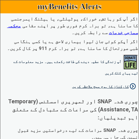
myBenefits Alerts
اگر آپ کو رہائش، خوراک، یوٹیلٹی، یا ہیٹنگ ایمرجنسی
کا سامنا ہے، تو براہ کرم فوری طور پر اپنے مقامی
محکمہ
سماجی خدمات
سے رابطہ کریں۔
اگر آپکو کوئی جان لیوا بیماری لاحق ہے یا کسی ہنگامی
طبی صورتحال کا سامنا ہے، تو براہ کرم 911 پر کال کریں۔
آپ زندگی کا عطیہ دینے کی طاقت رکھتے ہیں۔ مزید معلومات کے
لیے یہاں کلک کریں
کارکنان کا ہوم پیج ملاحظہ کریں
چوری شدہ SNAP اور ٹمپریری اسسٹنس (Temporary
Assistance, TA) کی مراعات کے متبادل کے متعلق
اہم تبدیلیاں:
چوری شدہ SNAP مراعات کے لیے درخواستیں مزید قبول
نہیں کی جا رہی ہیں۔