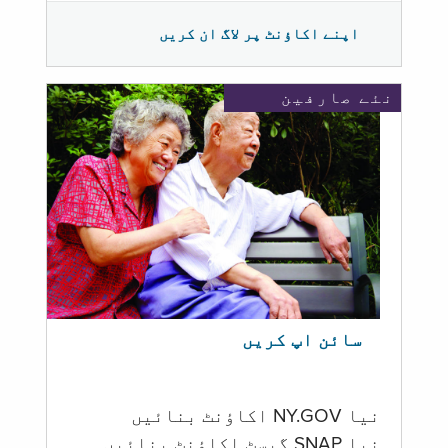
اپنے اکاؤنٹ پر لاگ ان کریں
نئے صارفین
سائن اپ کریں
نیا NY.GOV اکاؤنٹ بنائیں
نیا SNAP گیسٹ اکاؤنٹ بنائیں