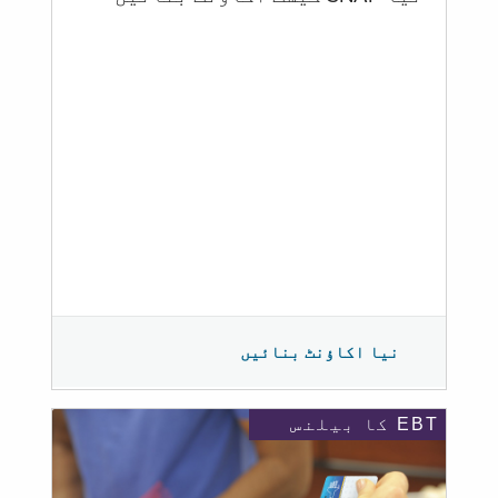
نیا اکاؤنٹ بنائیں
EBT کا بیلنس