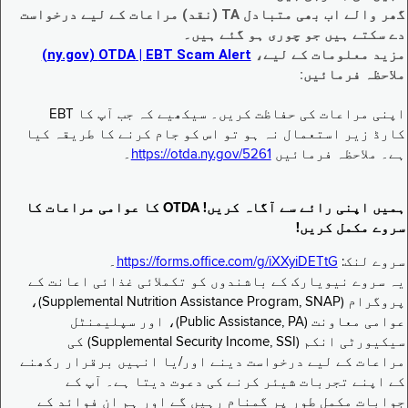
گھر والے اب بھی متبادل TA (نقد) مراعات کے لیے درخواست
دے سکتے ہیں جو چوری ہو گئے ہیں۔
مزید معلومات کے لیے،
EBT Scam Alert ‏| OTDA ‏(ny.gov)
ملاحظہ فرمائیں:
اپنی مراعات کی حفاظت کریں۔ سیکھیے کہ جب آپ کا EBT
کارڈ زیر استعمال نہ ہو تو اس کو جام کرنے کا طریقہ کیا
ہے۔ ملاحظہ فرمائیں
https://otda.ny.gov/5261
۔
ہمیں اپنی رائے سے آگاہ کریں! OTDA کا عوامی مراعات کا
سروے مکمل کریں!
سروے لنک:
https://forms.office.com/g/iXXyiDETtG
۔
یہ سروے نیویارک کے باشندوں کو تکملائی غذائی اعانت کے
پروگرام (Supplemental Nutrition Assistance Program, SNAP)،
عوامی معاونت (Public Assistance, PA)، اور سپلیمنٹل
سیکیورٹی انکم (Supplemental Security Income, SSI) کی
مراعات کے لیے درخواست دینے اور/یا انہیں برقرار رکھنے
کے اپنے تجربات شیئر کرنے کی دعوت دیتا ہے۔ آپ کے
جوابات مکمل طور پر گمنام رہیں گے اور ہم ان فوائد کے