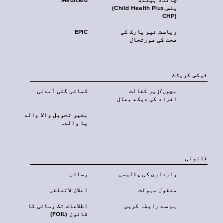
چائلڈ ہیلتھ
Medicaid
پلس‎(Child Health Plus,
CHP)‎
ریاست نیو یارک کی
EPIC
صحت کی صورتحال
ٹیکس کریڈٹ
بچوں/زیر کفالت
کمائی گئی آمدنی
افراد کی دیکھ بھال
بغیر تحویل والا والد
یا والدہ
قانونی
رازداری کی پالیسی
رسائی
معقول سہولت
اعلان لاتعلقی
ہم سے رابطہ کریں
اطلاعات تک رسائی کا
قانون (FOIL)