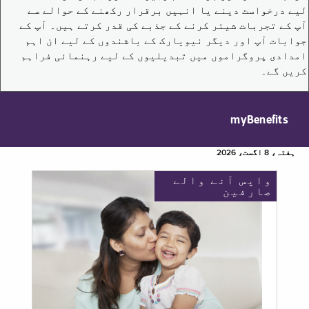
لیے درخواست دینے یا انہیں برقرار رکھنے کے حوالے سے
آپ کے تجربات شیئر کرنے کے جذبے کی قدر کرتے ہیں۔ آپ کے
جوابات آپ اور دیگر نیویارک کے باشندوں کے لیے ان اہم
امدادی پروگراموں میں تبدیلیوں کے لیے رہنمائی فراہم
کریں گے۔
myBenefits
ہفتہ، 8 اگست، 2026
واپس آنے والے
صارفین