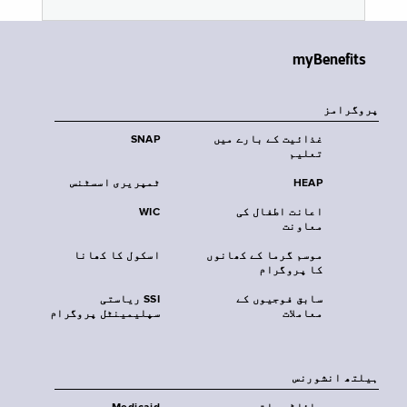
myBenefits
پروگرامز
غذائیت کے بارے میں
SNAP
تعلیم
HEAP
ٹمپریری اسسٹنس
اعانت اطفال کی
WIC
معاونت
موسم گرما کے کھانوں
اسکول کا کھانا
کا پروگرام
سابق فوجیوں کے
SSI ریاستی
معاملات
سپلیمینٹل پروگرام
‏ہیلتھ انشورنس