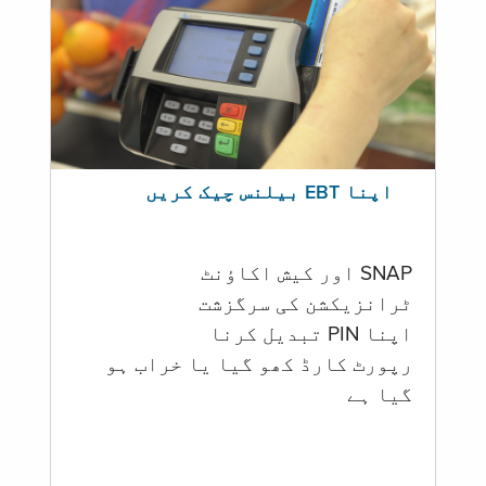
اپنا EBT بیلنس چیک کریں
SNAP اور کیش اکاؤنٹ
ٹرانزیکشن کی سرگزشت
اپنا PIN تبدیل کرنا
رپورٹ کارڈ کھو گیا یا خراب ہو
گيا ہے