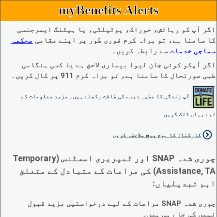
myBenefits Alerts
اگر آپ کو رہائش، خوراک، یوٹیلٹی، یا ہیٹنگ ایمرجنسی
کا سامنا ہے، تو براہ کرم فوری طور پر اپنے مقامی
محکمہ
سماجی خدمات
سے رابطہ کریں۔
اگر آپکو کوئی جان لیوا بیماری لاحق ہے یا کسی ہنگامی
طبی صورتحال کا سامنا ہے، تو براہ کرم 911 پر کال کریں۔
آپ زندگی کا عطیہ دینے کی طاقت رکھتے ہیں۔ مزید معلومات کے
لیے یہاں کلک کریں
کارکنان کا ہوم پیج ملاحظہ کریں
چوری شدہ SNAP اور ٹمپریری اسسٹنس (Temporary
Assistance, TA) کی مراعات کے متبادل کے متعلق
اہم تبدیلیاں:
چوری شدہ SNAP مراعات کے لیے درخواستیں مزید قبول
نہیں کی جا رہی ہیں۔