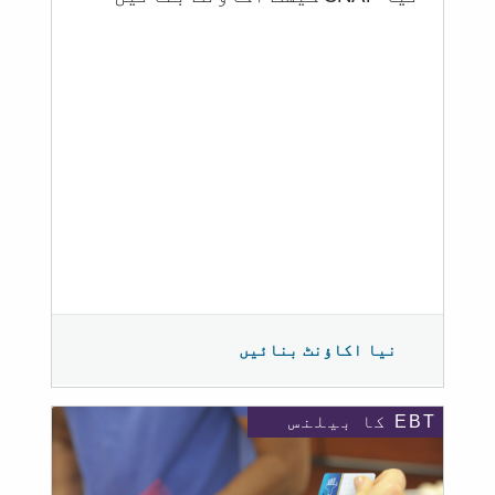
نیا اکاؤنٹ بنائیں
EBT کا بیلنس