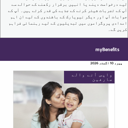
لیے درخواست دینے یا انہیں برقرار رکھنے کے حوالے سے
آپ کے تجربات شیئر کرنے کے جذبے کی قدر کرتے ہیں۔ آپ کے
جوابات آپ اور دیگر نیویارک کے باشندوں کے لیے ان اہم
امدادی پروگراموں میں تبدیلیوں کے لیے رہنمائی فراہم
کریں گے۔
myBenefits
پیر، 10 اگست، 2026
واپس آنے والے
صارفین