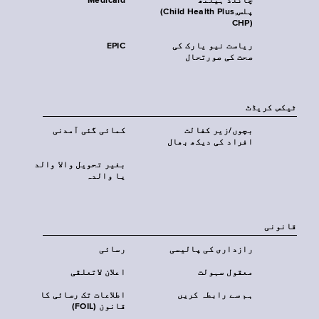
چائلڈ ہیلتھ
Medicaid
پلس‎(Child Health Plus,
CHP)‎
ریاست نیو یارک کی
EPIC
صحت کی صورتحال
ٹیکس کریڈٹ
بچوں/زیر کفالت
کمائی گئی آمدنی
افراد کی دیکھ بھال
بغیر تحویل والا والد
یا والدہ
قانونی
رازداری کی پالیسی
رسائی
معقول سہولت
اعلان لاتعلقی
ہم سے رابطہ کریں
اطلاعات تک رسائی کا
قانون (FOIL)