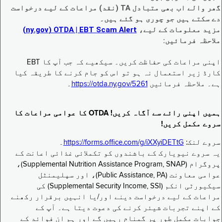
گھر والے اب بھی متبادل TA (نقد) مراعات کے لیے درخواست
دے سکتے ہیں جو چوری ہو گئے ہیں۔
مزید معلومات کے لیے،
EBT Scam Alert ‏| OTDA ‏(ny.gov)
ملاحظہ فرمائیں:
اپنی مراعات کی حفاظت کریں۔ سیکھیے کہ جب آپ کا EBT
کارڈ زیر استعمال نہ ہو تو اس کو جام کرنے کا طریقہ کیا
ہے۔ ملاحظہ فرمائیں
https://otda.ny.gov/5261
۔
ہمیں اپنی رائے سے آگاہ کریں! OTDA کا عوامی مراعات کا
سروے مکمل کریں!
سروے لنک:
https://forms.office.com/g/iXXyiDETtG
۔
یہ سروے نیویارک کے باشندوں کو تکملائی غذائی اعانت کے
پروگرام (Supplemental Nutrition Assistance Program, SNAP)،
عوامی معاونت (Public Assistance, PA)، اور سپلیمنٹل
سیکیورٹی انکم (Supplemental Security Income, SSI) کی
مراعات کے لیے درخواست دینے اور/یا انہیں برقرار رکھنے
کے اپنے تجربات شیئر کرنے کی دعوت دیتا ہے۔ آپ کے
جوابات مکمل طور پر گمنام رہیں گے اور ہم ان فوائد کے