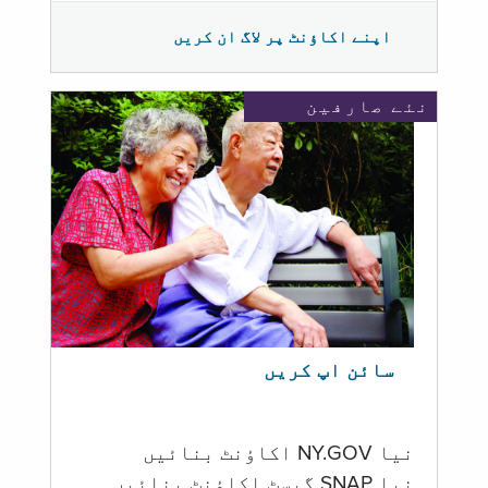
اپنے اکاؤنٹ پر لاگ ان کریں
نئے صارفین
سائن اپ کریں
نیا NY.GOV اکاؤنٹ بنائیں
نیا SNAP گیسٹ اکاؤنٹ بنائیں