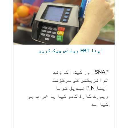
اپنا EBT بیلنس چیک کریں
SNAP اور کیش اکاؤنٹ
ٹرانزیکشن کی سرگزشت
اپنا PIN تبدیل کرنا
رپورٹ کارڈ کھو گیا یا خراب ہو
گيا ہے