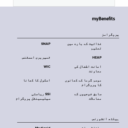
myBenefits
پروگرامز
غذائیت کے بارے میں
SNAP
تعلیم
HEAP
ٹمپریری اسسٹنس
اعانت اطفال کی
WIC
معاونت
موسم گرما کے کھانوں
اسکول کا کھانا
کا پروگرام
سابق فوجیوں کے
SSI ریاستی
معاملات
سپلیمینٹل پروگرام
‏ہیلتھ انشورنس