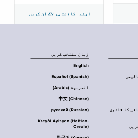
اپنے اکاؤنٹ پر لاگ ان کریں
زبان منتخب کریں
English
الیسی
Español (Spanish)
العربية (Arabic)
中文 (Chinese)
ائی کا قانون
русский (Russian)
Kreyòl Ayisyen (Haitian-
ریں
Creole)
한국어 (Korean)