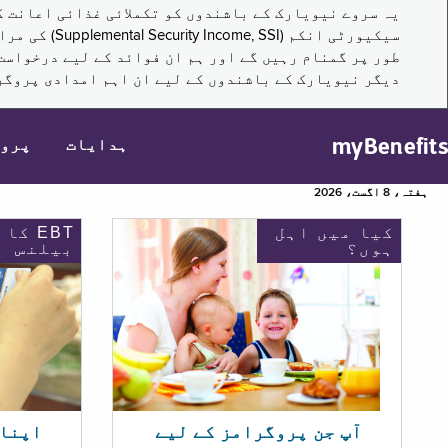
سیکیورٹی ا
طور پر گمنام رہیں گے اور ہم ان فوائد کے لیے درخواست
دیگر نیویارک کے باشندوں کے لیے ان اہم امدادی پروگر
myBenefits
ہدایات
پرو
ہفتہ، 8 اگست، 2026
کیا میں اہل
EBT کا
ہوں؟
بیلنس
اپنا EBT بیلنس چیک ک
آپ جن پروگرامز کے لیے