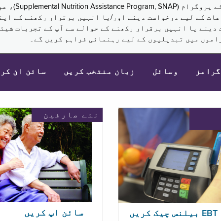
نکم (Supplemental Security Income, SSI) کی مراعات کے لیے درخواست دینے اور/یا انہ
 دینے یا انہیں برقرار رکھنے کے حوالے سے آپ کے تجربات شیئر
اموں میں تبدیلیوں کے لیے رہنمائی فراہم کریں گے۔
گرامز
وسائل
زبان منتخب کریں
سائن ان کر
نئے صارفین
سائن اپ کریں
ریں