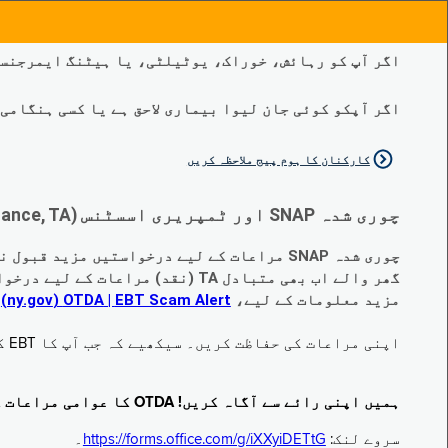
اگر آپ کو رہائش، خوراک، یوٹیلٹی، یا ہیٹنگ ایمرجنسی
اگر آپکو کوئی جان لیوا بیماری لاحق ہے یا کسی ہنگامی طبی صورتح
کارکنان کا ہوم پیج ملاحظہ کریں
چوری شدہ SNAP اور ٹمپریری اسسٹنس (Temporary Assistance, TA) کی مراعات کے متبادل کے متعلق اہم تبدیلیاں:
چوری شدہ SNAP مراعات کے لیے درخواستیں مزید قبول نہیں کی جا رہی ہیں۔
گھر والے اب بھی متبادل TA (نقد) مراعات کے لیے درخواست دے سکتے ہیں جو چوری ہو گئے ہیں۔
مزید معلومات کے لیے،
EBT Scam Alert ‏| OTDA ‏(ny.gov)
م
اپنی مراعات کی حفاظت کریں۔ سیکھیے کہ جب آپ کا EBT کارڈ زیر استعمال نہ ہو تو اس کو جام کرنے کا طریقہ کیا ہے۔ ملاحظہ فرمائیں
ہمیں اپنی رائے سے آگاہ کریں! OTDA کا عوامی مراعات کا سروے مکمل کریں!
سروے لنک:
https://forms.office.com/g/iXXyiDETtG
۔