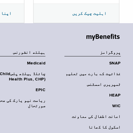
اپنا 
اہلیت چیک کریں
myBenefits
پروگرامز
‏ہیلتھ انشورنس
Medicaid
SNAP
غذائیت کے بارے میں تعلیم
چائلڈ ہیلتھ پلسhild
Health Plus, CHP)‎
ٹمپریری اسسٹنس
EPIC
HEAP
ریاست نیو یارک کی صحت
WIC
صورتحال
اعانت اطفال کی معاونت
اسکول کا کھانا