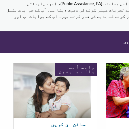
یہ سروے نیویارک کے باشندوں کو تکملائی غذائی اعانت کے پروگرام (Supplemental Nutrition Assistance Program, SNAP)، عوامی معاونت (Public Assistance, PA)، اور سپلیمنٹل
یں برقرار رکھنے کے اپنے تجربات شیئر کرنے کی دعوت دیتا ہے۔ آپ کے جوابات مکمل
 کرنے کے جذبے کی قدر کرتے ہیں۔ آپ کے جوابات آپ اور
یں
واپس آنے
والے صارفین
سائن ان کریں