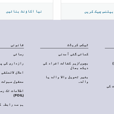
نیا اکاؤنٹ بنائیں
بیلنس چیک کریں
ٹیکس کریڈٹ
قانونی
کمائی گئی آمدنی
رسائی
‎(C
بچوں/زیر کفالت افراد کی
رازداری کی پ
دیکھ بھال
اعلان لاتعلقی
بغیر تحویل والا والد یا
والدہ
معقول سہولت
 کی
اطلاعات تک رس
(FOIL)
ہم سے رابطہ ک