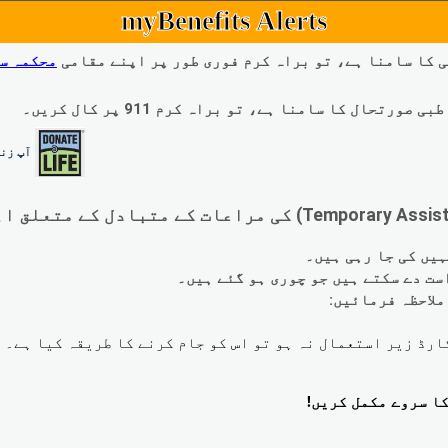
myBenefits Alerts
 کا سامنا ہے، تو براہ کرم فوری طور پر اپنے مقامی
محکمہ س
ال کا سامنا ہے، تو براہ کرم 911 پر کال کریں۔
آپ زند
لاحظہ فرمائیں: