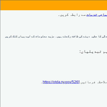
ماجی خدمات
سے رابطہ کریں۔
گی کا عطیہ دینے کی طاقت رکھتے ہیں۔ مزید معلومات کے لیے یہاں کلک کریں
https://otda.ny.gov/5261
۔