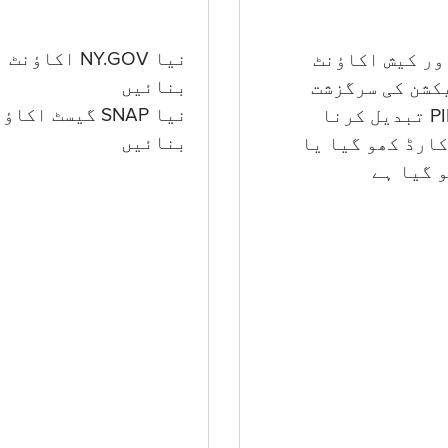
نیا NY.GOV اکاؤنٹ
بنائیں
کشن کی سرگزشت
نیا SNAP گیسٹ اکا
بنائیں
ارڈ کھو گیا یا
 گيا ہے