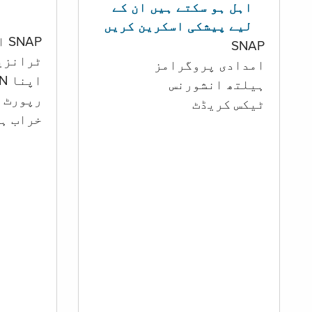
اہل ہو سکتے ہیں ان کے
لیے پیشکی اسکرین کریں
SNAP اور کیش اکاؤنٹ
SNAP
ٹرانزی
امدادی پروگرامز
اپنا PIN تبدیل کرنا
‏ہیلتھ انشورنس
رپورٹ ک
ٹیکس کریڈٹ
خراب ہو