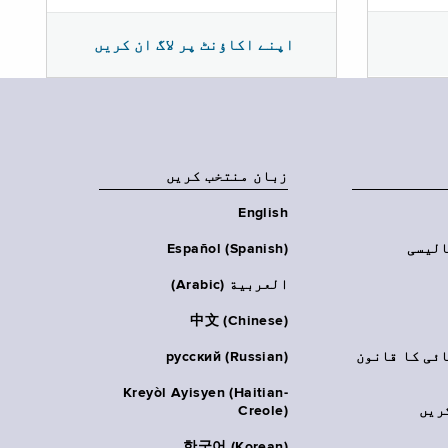
اپنے اکاؤنٹ پر لاگ ان کریں
زبان منتخب کریں
English
الیسی
Español (Spanish)
العربية (Arabic)
中文 (Chinese)
ائی کا قانون
русский (Russian)
Kreyòl Ayisyen (Haitian-
ریں
Creole)
한국어 (Korean)