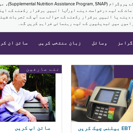
نکم (Supplemental Security Income, SSI) کی مراعات کے لیے درخواست دینے اور/یا انہ
 دینے یا انہیں برقرار رکھنے کے حوالے سے آپ کے تجربات شیئر
اموں میں تبدیلیوں کے لیے رہنمائی فراہم کریں گے۔
گرامز
وسائل
زبان منتخب کریں
سائن ان کر
نئے صارفین
سائن اپ کریں
ریں