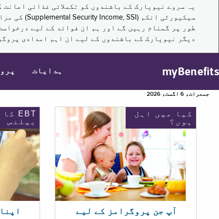
سیکیورٹی ا
طور پر گمنام رہیں گے اور ہم ان فوائد کے لیے درخواست
دیگر نیویارک کے باشندوں کے لیے ان اہم امدادی پروگر
myBenefits
ہدایات
پرو
جمعرات، 6 اگست، 2026
کیا میں اہل
EBT کا
ہوں؟
بیلنس
اپنا EBT بیلنس چیک ک
آپ جن پروگرامز کے لیے