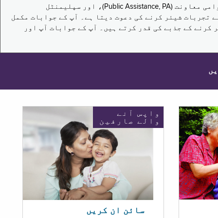
یہ سروے نیویارک کے باشندوں کو تکملائی غذائی اعانت کے پروگرام (Supplemental Nutrition Assistance Program, SNAP)، عوامی معاونت (Public Assistance, PA)، اور سپلیمنٹل
یں برقرار رکھنے کے اپنے تجربات شیئر کرنے کی دعوت دیتا ہے۔ آپ کے جوابات مکمل
 کرنے کے جذبے کی قدر کرتے ہیں۔ آپ کے جوابات آپ اور
یں
واپس آنے
والے صارفین
سائن ان کریں