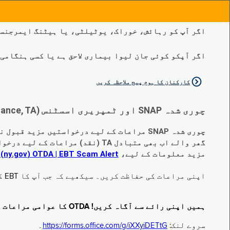
اگر آپ کو رہائش، خوراک، یوٹیلٹی، یا ہیٹنگ ایمرجنسی
اگر آپکو کوئی جان لیوا بیماری لاحق ہے یا کسی ہنگامی طبی صورتح
کارکنان کا ہوم پیج ملاحظہ کریں
چوری شدہ SNAP اور ٹمپریری اسسٹنس (Temporary Assistance, TA) کی مراعات کے متبادل کے متعلق اہم تبدیلیاں:
چوری شدہ SNAP مراعات کے لیے درخواستیں مزید قبول نہیں کی جا رہی ہیں۔
گھر والے اب بھی متبادل TA (نقد) مراعات کے لیے درخواست دے سکتے ہیں جو چوری ہو گئے ہیں۔
مزید معلومات کے لیے،
EBT Scam Alert ‏| OTDA ‏(ny.gov)
م
اپنی مراعات کی حفاظت کریں۔ سیکھیے کہ جب آپ کا EBT کارڈ زیر استعمال نہ ہو تو اس کو جام کرنے کا طریقہ کیا ہے۔ ملاحظہ فرمائیں
ہمیں اپنی رائے سے آگاہ کریں! OTDA کا عوامی مراعات کا سروے مکمل کریں!
سروے لنک:
https://forms.office.com/g/iXXyiDETtG
۔