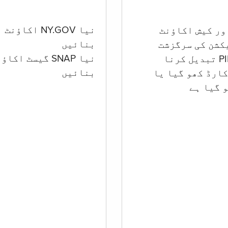
نیا NY.GOV اکاؤنٹ
بنائیں
کشن کی سرگزشت
نیا SNAP گیسٹ اکا
بنائیں
ارڈ کھو گیا یا
 گيا ہے