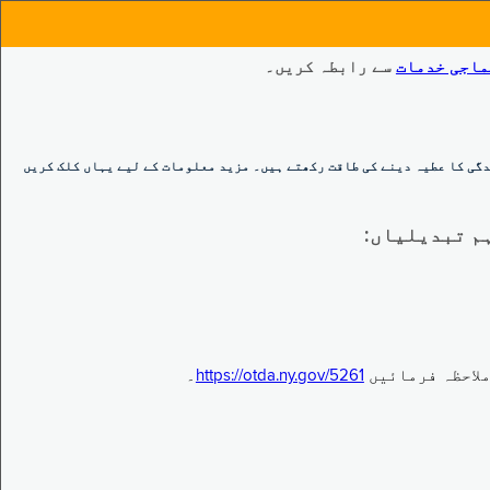
ماجی خدمات
سے رابطہ کریں۔
گی کا عطیہ دینے کی طاقت رکھتے ہیں۔ مزید معلومات کے لیے یہاں کلک کریں
https://otda.ny.gov/5261
۔