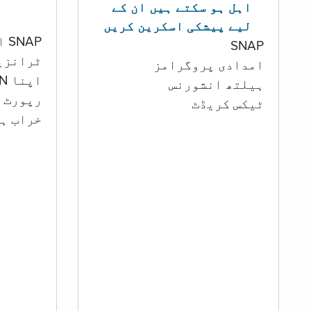
اہل ہو سکتے ہیں ان کے
لیے پیشکی اسکرین کریں
SNAP اور کیش اکاؤنٹ
SNAP
ٹرانزی
امدادی پروگرامز
اپنا PIN تبدیل کرنا
‏ہیلتھ انشورنس
رپورٹ ک
ٹیکس کریڈٹ
خراب ہو