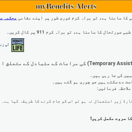
myBenefits Alerts
 کا سامنا ہے، تو براہ کرم فوری طور پر اپنے مقامی
محکمہ س
ال کا سامنا ہے، تو براہ کرم 911 پر کال کریں۔
آپ زند
لاحظہ فرمائیں: