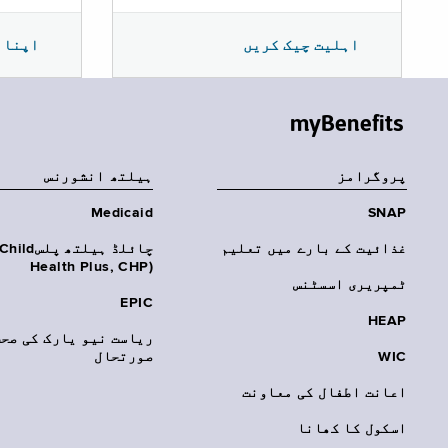
اپنا 
اہلیت چیک کریں
myBenefits
پروگرامز
‏ہیلتھ انشورنس
Medicaid
SNAP
غذائیت کے بارے میں تعلیم
چائلڈ ہیلتھ پلسhild
Health Plus, CHP)‎
ٹمپریری اسسٹنس
EPIC
HEAP
ریاست نیو یارک کی صحت
WIC
صورتحال
اعانت اطفال کی معاونت
اسکول کا کھانا