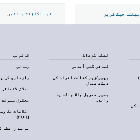
نیا اکاؤنٹ بنائیں
بیلنس چیک کریں
ٹیکس کریڈٹ
قانونی
کمائی گئی آمدنی
رسائی
‎(C
بچوں/زیر کفالت افراد کی
رازداری کی پ
دیکھ بھال
اعلان لاتعلقی
بغیر تحویل والا والد یا
والدہ
معقول سہولت
 کی
اطلاعات تک رس
(FOIL)
ہم سے رابطہ ک