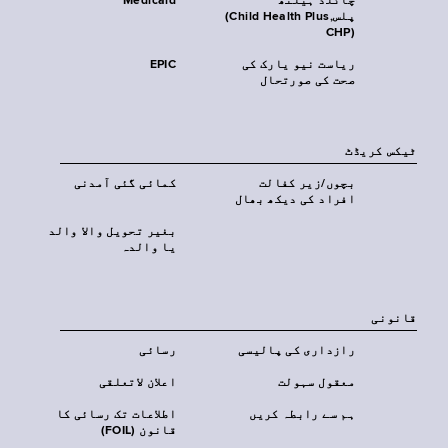
چائلڈ ہیلتھ
Medicaid
پلس‎(Child Health Plus,
CHP)‎
ریاست نیو یارک کی
EPIC
صحت کی صورتحال
ٹیکس کریڈٹ
بچوں/زیر کفالت
کمائی گئی آمدنی
افراد کی دیکھ بھال
بغیر تحویل والا والد
یا والدہ
قانونی
رازداری کی پالیسی
رسائی
معقول سہولت
اعلان لاتعلقی
ہم سے رابطہ کریں
اطلاعات تک رسائی کا
قانون (FOIL)