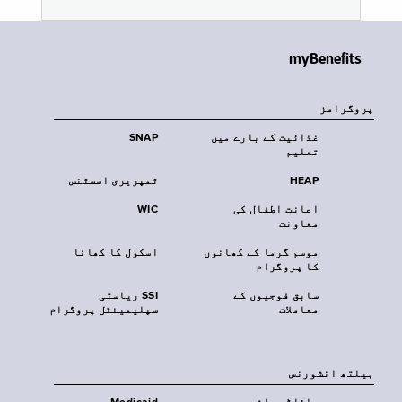
myBenefits
پروگرامز
غذائیت کے بارے میں
SNAP
تعلیم
HEAP
ٹمپریری اسسٹنس
اعانت اطفال کی
WIC
معاونت
موسم گرما کے کھانوں
اسکول کا کھانا
کا پروگرام
سابق فوجیوں کے
SSI ریاستی
معاملات
سپلیمینٹل پروگرام
‏ہیلتھ انشورنس