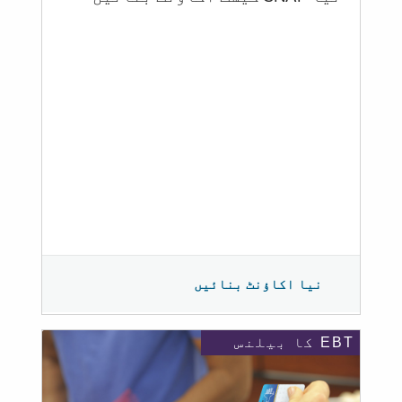
نیا اکاؤنٹ بنائیں
EBT کا بیلنس