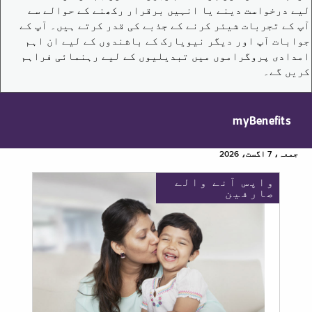
لیے درخواست دینے یا انہیں برقرار رکھنے کے حوالے سے
آپ کے تجربات شیئر کرنے کے جذبے کی قدر کرتے ہیں۔ آپ کے
جوابات آپ اور دیگر نیویارک کے باشندوں کے لیے ان اہم
امدادی پروگراموں میں تبدیلیوں کے لیے رہنمائی فراہم
کریں گے۔
myBenefits
جمعہ، 7 اگست، 2026
واپس آنے والے
صارفین