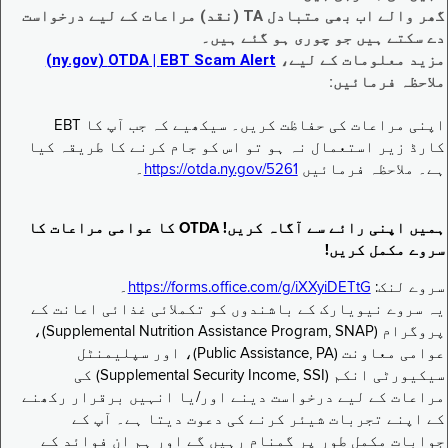
گھر والے اب بھی متبادل TA (نقد) مراعات کے لیے درخواست
دے سکتے ہیں جو چوری ہو گئے ہیں۔
مزید معلومات کے لیے،
EBT Scam Alert ‏| OTDA ‏(ny.gov)
ملاحظہ فرمائیں:
اپنی مراعات کی حفاظت کریں۔ سیکھیے کہ جب آپ کا EBT
کارڈ زیر استعمال نہ ہو تو اس کو جام کرنے کا طریقہ کیا
ہے۔ ملاحظہ فرمائیں
https://otda.ny.gov/5261
۔
ہمیں اپنی رائے سے آگاہ کریں! OTDA کا عوامی مراعات کا
سروے مکمل کریں!
سروے لنک:
https://forms.office.com/g/iXXyiDETtG
۔
یہ سروے نیویارک کے باشندوں کو تکملائی غذائی اعانت کے
پروگرام (Supplemental Nutrition Assistance Program, SNAP)،
عوامی معاونت (Public Assistance, PA)، اور سپلیمنٹل
سیکیورٹی انکم (Supplemental Security Income, SSI) کی
مراعات کے لیے درخواست دینے اور/یا انہیں برقرار رکھنے
کے اپنے تجربات شیئر کرنے کی دعوت دیتا ہے۔ آپ کے
جوابات مکمل طور پر گمنام رہیں گے اور ہم ان فوائد کے