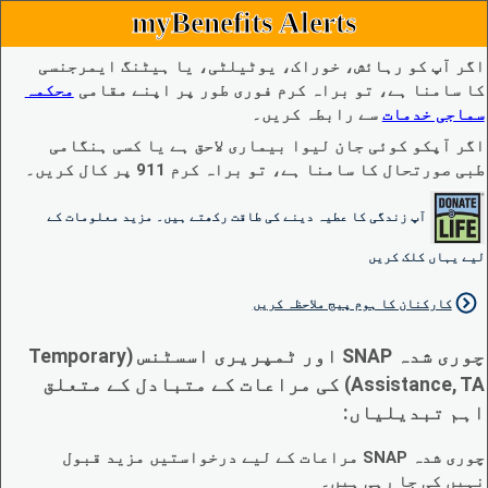
myBenefits Alerts
اگر آپ کو رہائش، خوراک، یوٹیلٹی، یا ہیٹنگ ایمرجنسی
کا سامنا ہے، تو براہ کرم فوری طور پر اپنے مقامی
محکمہ
سماجی خدمات
سے رابطہ کریں۔
اگر آپکو کوئی جان لیوا بیماری لاحق ہے یا کسی ہنگامی
طبی صورتحال کا سامنا ہے، تو براہ کرم 911 پر کال کریں۔
آپ زندگی کا عطیہ دینے کی طاقت رکھتے ہیں۔ مزید معلومات کے
لیے یہاں کلک کریں
کارکنان کا ہوم پیج ملاحظہ کریں
چوری شدہ SNAP اور ٹمپریری اسسٹنس (Temporary
Assistance, TA) کی مراعات کے متبادل کے متعلق
اہم تبدیلیاں:
چوری شدہ SNAP مراعات کے لیے درخواستیں مزید قبول
نہیں کی جا رہی ہیں۔