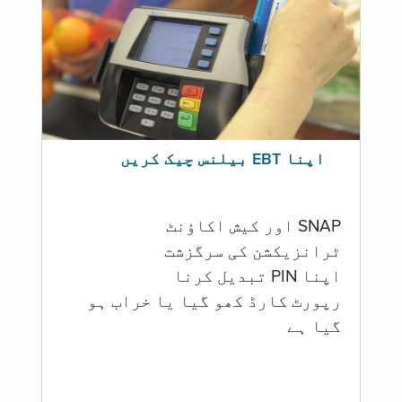
اپنا EBT بیلنس چیک کریں
SNAP اور کیش اکاؤنٹ
ٹرانزیکشن کی سرگزشت
اپنا PIN تبدیل کرنا
رپورٹ کارڈ کھو گیا یا خراب ہو
گيا ہے