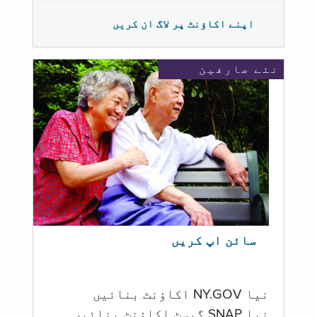
اپنے اکاؤنٹ پر لاگ ان کریں
نئے صارفین
سائن اپ کریں
نیا NY.GOV اکاؤنٹ بنائیں
نیا SNAP گیسٹ اکاؤنٹ بنائیں