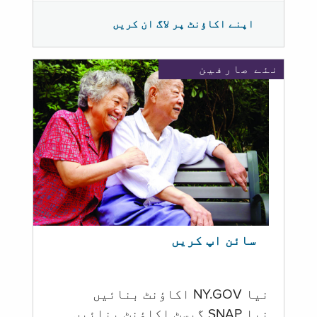
اپنے اکاؤنٹ پر لاگ ان کریں
نئے صارفین
سائن اپ کریں
نیا NY.GOV اکاؤنٹ بنائیں
نیا SNAP گیسٹ اکاؤنٹ بنائیں