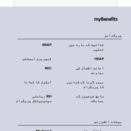
myBenefits
پروگرامز
غذائیت کے بارے میں
SNAP
تعلیم
HEAP
ٹمپریری اسسٹنس
اعانت اطفال کی
WIC
معاونت
موسم گرما کے کھانوں
اسکول کا کھانا
کا پروگرام
سابق فوجیوں کے
SSI ریاستی
معاملات
سپلیمینٹل پروگرام
‏ہیلتھ انشورنس