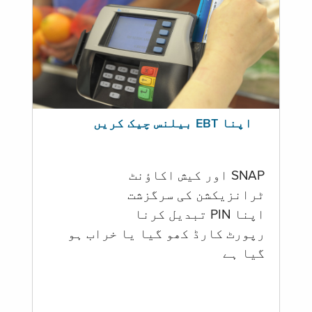
اپنا EBT بیلنس چیک کریں
SNAP اور کیش اکاؤنٹ
ٹرانزیکشن کی سرگزشت
اپنا PIN تبدیل کرنا
رپورٹ کارڈ کھو گیا یا خراب ہو
گيا ہے