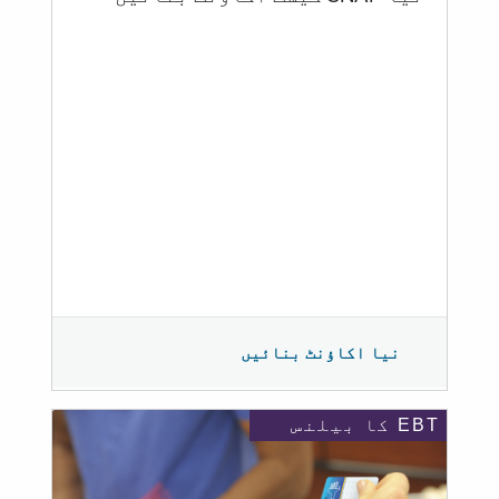
نیا اکاؤنٹ بنائیں
EBT کا بیلنس