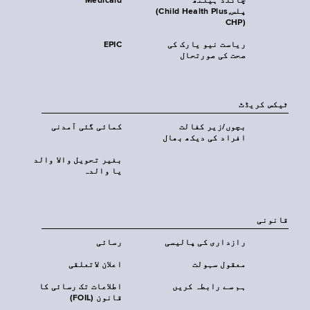
چائلڈ ہیلتھ
Medicaid
پلس‎(Child Health Plus,
CHP)‎
ریاست نیو یارک کی
EPIC
صحت کی صورتحال
ٹیکس کریڈٹ
بچوں/زیر کفالت
کمائی گئی آمدنی
افراد کی دیکھ بھال
بغیر تحویل والا والد
یا والدہ
قانونی
رازداری کی پالیسی
رسائی
معقول سہولت
اعلان لاتعلقی
ہم سے رابطہ کریں
اطلاعات تک رسائی کا
قانون (FOIL)