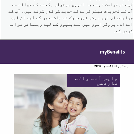
لیے درخواست دینے یا انہیں برقرار رکھنے کے حوالے سے
آپ کے تجربات شیئر کرنے کے جذبے کی قدر کرتے ہیں۔ آپ کے
جوابات آپ اور دیگر نیویارک کے باشندوں کے لیے ان اہم
امدادی پروگراموں میں تبدیلیوں کے لیے رہنمائی فراہم
کریں گے۔
myBenefits
ہفتہ، 8 اگست، 2026
واپس آنے والے
صارفین