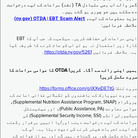
گھر والے اب بھی متبادل TA (نقد) مراعات کے لیے درخواست
دے سکتے ہیں جو چوری ہو گئے ہیں۔
مزید معلومات کے لیے،
EBT Scam Alert ‏| OTDA ‏(ny.gov)
ملاحظہ فرمائیں:
اپنی مراعات کی حفاظت کریں۔ سیکھیے کہ جب آپ کا EBT
کارڈ زیر استعمال نہ ہو تو اس کو جام کرنے کا طریقہ کیا
ہے۔ ملاحظہ فرمائیں
https://otda.ny.gov/5261
۔
ہمیں اپنی رائے سے آگاہ کریں! OTDA کا عوامی مراعات کا
سروے مکمل کریں!
سروے لنک:
https://forms.office.com/g/iXXyiDETtG
۔
یہ سروے نیویارک کے باشندوں کو تکملائی غذائی اعانت کے
پروگرام (Supplemental Nutrition Assistance Program, SNAP)،
عوامی معاونت (Public Assistance, PA)، اور سپلیمنٹل
سیکیورٹی انکم (Supplemental Security Income, SSI) کی
مراعات کے لیے درخواست دینے اور/یا انہیں برقرار رکھنے
کے اپنے تجربات شیئر کرنے کی دعوت دیتا ہے۔ آپ کے
جوابات مکمل طور پر گمنام رہیں گے اور ہم ان فوائد کے