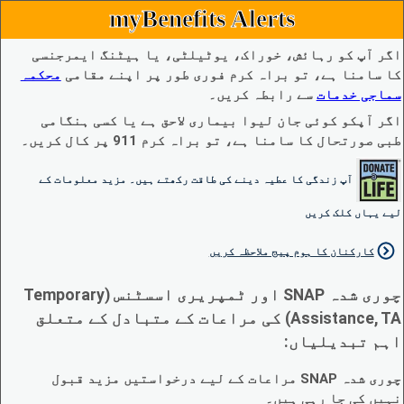
myBenefits Alerts
اگر آپ کو رہائش، خوراک، یوٹیلٹی، یا ہیٹنگ ایمرجنسی
کا سامنا ہے، تو براہ کرم فوری طور پر اپنے مقامی
محکمہ
سماجی خدمات
سے رابطہ کریں۔
اگر آپکو کوئی جان لیوا بیماری لاحق ہے یا کسی ہنگامی
طبی صورتحال کا سامنا ہے، تو براہ کرم 911 پر کال کریں۔
آپ زندگی کا عطیہ دینے کی طاقت رکھتے ہیں۔ مزید معلومات کے
لیے یہاں کلک کریں
کارکنان کا ہوم پیج ملاحظہ کریں
چوری شدہ SNAP اور ٹمپریری اسسٹنس (Temporary
Assistance, TA) کی مراعات کے متبادل کے متعلق
اہم تبدیلیاں:
چوری شدہ SNAP مراعات کے لیے درخواستیں مزید قبول
نہیں کی جا رہی ہیں۔