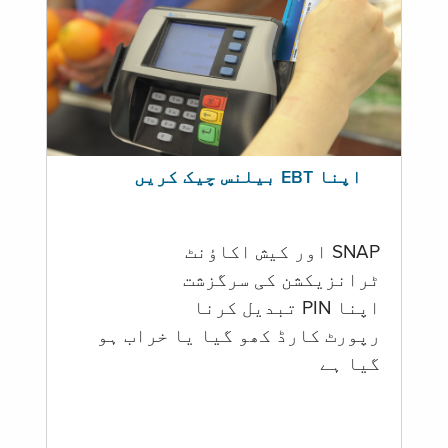
اپنا EBT بیلنس چیک کریں
SNAP اور کیش اکاؤنٹ
ٹرانزیکشن کی سرگزشت
اپنا PIN تبدیل کرنا
رپورٹ کارڈ کھو گیا یا خراب ہو
گيا ہے