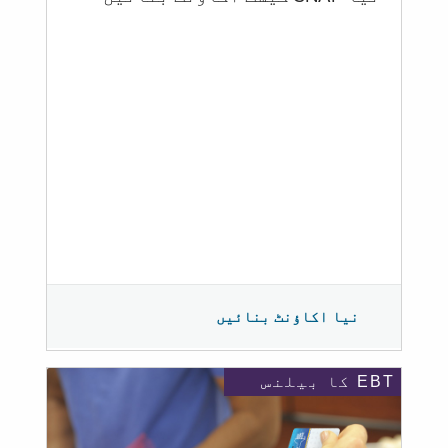
نیا اکاؤنٹ بنائیں
EBT کا بیلنس