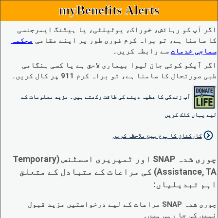
myBenefits Alerts
اگر آپ کو رہائش، خوراک، یوٹیلٹی، یا ہیٹنگ ایمرجنسی
کا سامنا ہے، تو براہ کرم فوری طور پر اپنے مقامی
محکمہ
سماجی خدمات
سے رابطہ کریں۔
اگر آپکو کوئی جان لیوا بیماری لاحق ہے یا کسی ہنگامی
طبی صورتحال کا سامنا ہے، تو براہ کرم 911 پر کال کریں۔
آپ زندگی کا عطیہ دینے کی طاقت رکھتے ہیں۔ مزید معلومات کے
لیے یہاں کلک کریں
کارکنان کا ہوم پیج ملاحظہ کریں
چوری شدہ SNAP اور ٹمپریری اسسٹنس (Temporary
Assistance, TA) کی مراعات کے متبادل کے متعلق
اہم تبدیلیاں:
چوری شدہ SNAP مراعات کے لیے درخواستیں مزید قبول
نہیں کی جا رہی ہیں۔