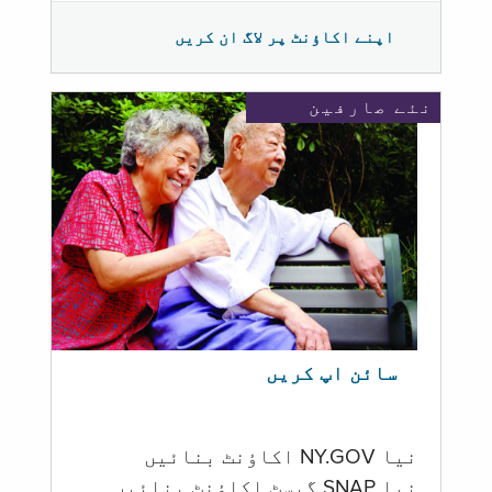
اپنے اکاؤنٹ پر لاگ ان کریں
نئے صارفین
سائن اپ کریں
نیا NY.GOV اکاؤنٹ بنائیں
نیا SNAP گیسٹ اکاؤنٹ بنائیں