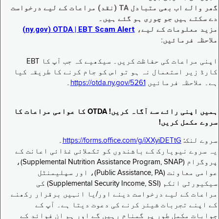
گھر والے اب بھی متبادل TA (نقد) مراعات کے لیے درخواست
دے سکتے ہیں جو چوری ہو گئے ہیں۔
مزید معلومات کے لیے،
EBT Scam Alert ‏| OTDA ‏(ny.gov)
ملاحظہ فرمائیں:
اپنی مراعات کی حفاظت کریں۔ سیکھیے کہ جب آپ کا EBT
کارڈ زیر استعمال نہ ہو تو اس کو جام کرنے کا طریقہ کیا
ہے۔ ملاحظہ فرمائیں
https://otda.ny.gov/5261
۔
ہمیں اپنی رائے سے آگاہ کریں! OTDA کا عوامی مراعات کا
سروے مکمل کریں!
سروے لنک:
https://forms.office.com/g/iXXyiDETtG
۔
یہ سروے نیویارک کے باشندوں کو تکملائی غذائی اعانت کے
پروگرام (Supplemental Nutrition Assistance Program, SNAP)،
عوامی معاونت (Public Assistance, PA)، اور سپلیمنٹل
سیکیورٹی انکم (Supplemental Security Income, SSI) کی
مراعات کے لیے درخواست دینے اور/یا انہیں برقرار رکھنے
کے اپنے تجربات شیئر کرنے کی دعوت دیتا ہے۔ آپ کے
جوابات مکمل طور پر گمنام رہیں گے اور ہم ان فوائد کے