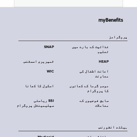
myBenefits
پروگرامز
غذائیت کے بارے میں
SNAP
تعلیم
HEAP
ٹمپریری اسسٹنس
اعانت اطفال کی
WIC
معاونت
موسم گرما کے کھانوں
اسکول کا کھانا
کا پروگرام
سابق فوجیوں کے
SSI ریاستی
معاملات
سپلیمینٹل پروگرام
‏ہیلتھ انشورنس