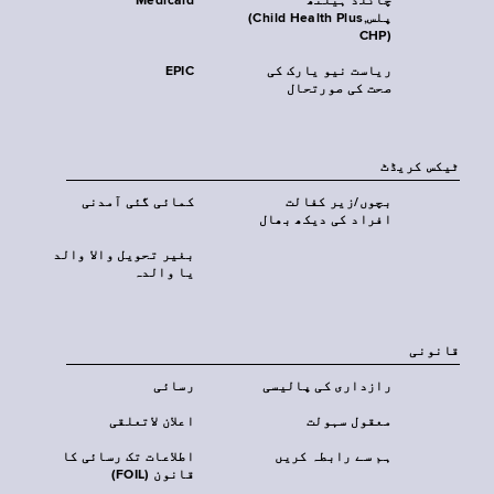
چائلڈ ہیلتھ
Medicaid
پلس‎(Child Health Plus,
CHP)‎
ریاست نیو یارک کی
EPIC
صحت کی صورتحال
ٹیکس کریڈٹ
بچوں/زیر کفالت
کمائی گئی آمدنی
افراد کی دیکھ بھال
بغیر تحویل والا والد
یا والدہ
قانونی
رازداری کی پالیسی
رسائی
معقول سہولت
اعلان لاتعلقی
ہم سے رابطہ کریں
اطلاعات تک رسائی کا
قانون (FOIL)