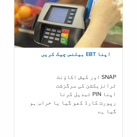
اپنا EBT بیلنس چیک کریں
SNAP اور کیش اکاؤنٹ
ٹرانزیکشن کی سرگزشت
اپنا PIN تبدیل کرنا
رپورٹ کارڈ کھو گیا یا خراب ہو
گيا ہے