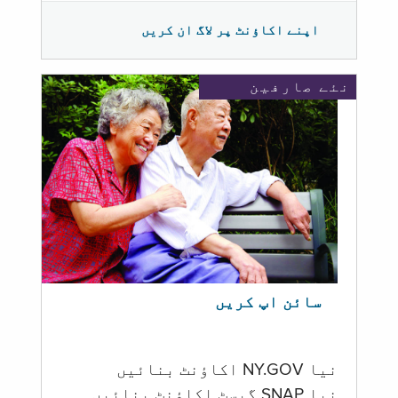
اپنے اکاؤنٹ پر لاگ ان کریں
نئے صارفین
سائن اپ کریں
نیا NY.GOV اکاؤنٹ بنائیں
نیا SNAP گیسٹ اکاؤنٹ بنائیں