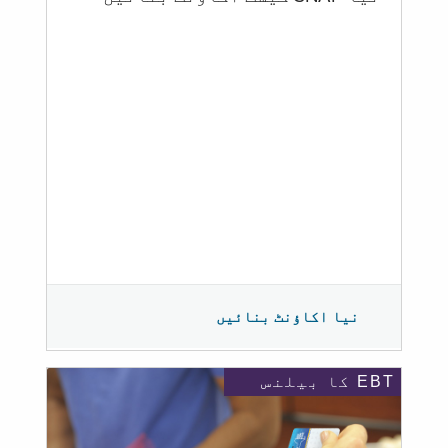
نیا اکاؤنٹ بنائیں
EBT کا بیلنس