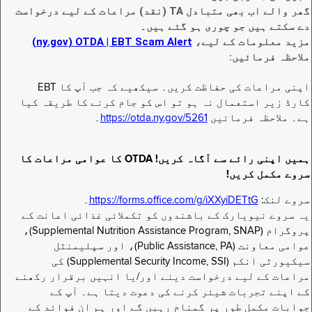
گھر والے اب بھی متبادل TA (نقد) مراعات کے لیے درخواست
دے سکتے ہیں جو چوری ہو گئے ہیں۔
مزید معلومات کے لیے،
EBT Scam Alert ‏| OTDA ‏(ny.gov)
ملاحظہ فرمائیں:
اپنی مراعات کی حفاظت کریں۔ سیکھیے کہ جب آپ کا EBT
کارڈ زیر استعمال نہ ہو تو اس کو جام کرنے کا طریقہ کیا
ہے۔ ملاحظہ فرمائیں
https://otda.ny.gov/5261
۔
ہمیں اپنی رائے سے آگاہ کریں! OTDA کا عوامی مراعات کا
سروے مکمل کریں!
سروے لنک:
https://forms.office.com/g/iXXyiDETtG
۔
یہ سروے نیویارک کے باشندوں کو تکملائی غذائی اعانت کے
پروگرام (Supplemental Nutrition Assistance Program, SNAP)،
عوامی معاونت (Public Assistance, PA)، اور سپلیمنٹل
سیکیورٹی انکم (Supplemental Security Income, SSI) کی
مراعات کے لیے درخواست دینے اور/یا انہیں برقرار رکھنے
کے اپنے تجربات شیئر کرنے کی دعوت دیتا ہے۔ آپ کے
جوابات مکمل طور پر گمنام رہیں گے اور ہم ان فوائد کے