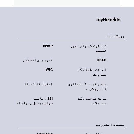
myBenefits
پروگرامز
غذائیت کے بارے میں
SNAP
تعلیم
HEAP
ٹمپریری اسسٹنس
اعانت اطفال کی
WIC
معاونت
موسم گرما کے کھانوں
اسکول کا کھانا
کا پروگرام
سابق فوجیوں کے
SSI ریاستی
معاملات
سپلیمینٹل پروگرام
‏ہیلتھ انشورنس