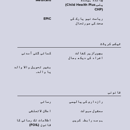
چائلڈ ہیلتھ
Medicaid
پلس‎(Child Health Plus,
CHP)‎
ریاست نیو یارک کی
EPIC
صحت کی صورتحال
ٹیکس کریڈٹ
بچوں/زیر کفالت
کمائی گئی آمدنی
افراد کی دیکھ بھال
بغیر تحویل والا والد
یا والدہ
قانونی
رازداری کی پالیسی
رسائی
معقول سہولت
اعلان لاتعلقی
ہم سے رابطہ کریں
اطلاعات تک رسائی کا
قانون (FOIL)