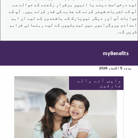
لیے درخواست دینے یا انہیں برقرار رکھنے کے حوالے سے
آپ کے تجربات شیئر کرنے کے جذبے کی قدر کرتے ہیں۔ آپ کے
جوابات آپ اور دیگر نیویارک کے باشندوں کے لیے ان اہم
امدادی پروگراموں میں تبدیلیوں کے لیے رہنمائی فراہم
کریں گے۔
myBenefits
بدھ، 5 اگست، 2026
واپس آنے والے
صارفین