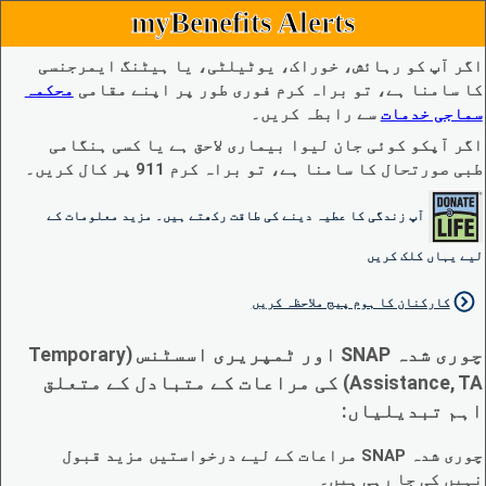
myBenefits Alerts
اگر آپ کو رہائش، خوراک، یوٹیلٹی، یا ہیٹنگ ایمرجنسی
کا سامنا ہے، تو براہ کرم فوری طور پر اپنے مقامی
محکمہ
سماجی خدمات
سے رابطہ کریں۔
اگر آپکو کوئی جان لیوا بیماری لاحق ہے یا کسی ہنگامی
طبی صورتحال کا سامنا ہے، تو براہ کرم 911 پر کال کریں۔
آپ زندگی کا عطیہ دینے کی طاقت رکھتے ہیں۔ مزید معلومات کے
لیے یہاں کلک کریں
کارکنان کا ہوم پیج ملاحظہ کریں
چوری شدہ SNAP اور ٹمپریری اسسٹنس (Temporary
Assistance, TA) کی مراعات کے متبادل کے متعلق
اہم تبدیلیاں:
چوری شدہ SNAP مراعات کے لیے درخواستیں مزید قبول
نہیں کی جا رہی ہیں۔