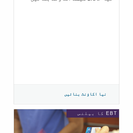
نیا اکاؤنٹ بنائیں
EBT کا بیلنس