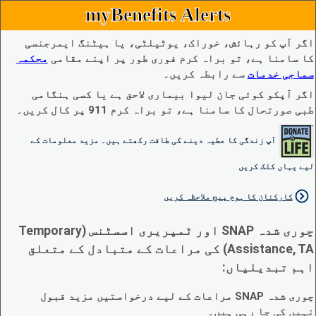
myBenefits Alerts
اگر آپ کو رہائش، خوراک، یوٹیلٹی، یا ہیٹنگ ایمرجنسی
کا سامنا ہے، تو براہ کرم فوری طور پر اپنے مقامی
محکمہ
سماجی خدمات
سے رابطہ کریں۔
اگر آپکو کوئی جان لیوا بیماری لاحق ہے یا کسی ہنگامی
طبی صورتحال کا سامنا ہے، تو براہ کرم 911 پر کال کریں۔
آپ زندگی کا عطیہ دینے کی طاقت رکھتے ہیں۔ مزید معلومات کے
لیے یہاں کلک کریں
کارکنان کا ہوم پیج ملاحظہ کریں
چوری شدہ SNAP اور ٹمپریری اسسٹنس (Temporary
Assistance, TA) کی مراعات کے متبادل کے متعلق
اہم تبدیلیاں:
چوری شدہ SNAP مراعات کے لیے درخواستیں مزید قبول
نہیں کی جا رہی ہیں۔