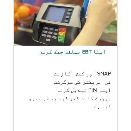
اپنا EBT بیلنس چیک کریں
SNAP اور کیش اکاؤنٹ
ٹرانزیکشن کی سرگزشت
اپنا PIN تبدیل کرنا
رپورٹ کارڈ کھو گیا یا خراب ہو
گيا ہے