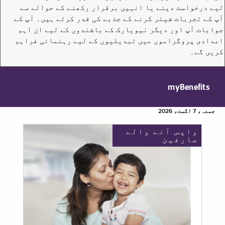
لیے درخواست دینے یا انہیں برقرار رکھنے کے حوالے سے
آپ کے تجربات شیئر کرنے کے جذبے کی قدر کرتے ہیں۔ آپ کے
جوابات آپ اور دیگر نیویارک کے باشندوں کے لیے ان اہم
امدادی پروگراموں میں تبدیلیوں کے لیے رہنمائی فراہم
کریں گے۔
myBenefits
جمعہ، 7 اگست، 2026
واپس آنے والے
صارفین