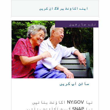
اپنے اکاؤنٹ پر لاگ ان کریں
نئے صارفین
سائن اپ کریں
نیا NY.GOV اکاؤنٹ بنائیں
نیا SNAP گیسٹ اکاؤنٹ بنائیں