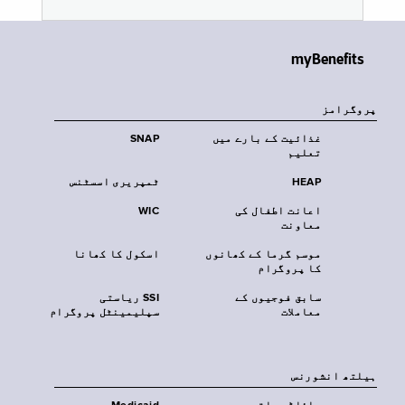
myBenefits
پروگرامز
غذائیت کے بارے میں
SNAP
تعلیم
HEAP
ٹمپریری اسسٹنس
اعانت اطفال کی
WIC
معاونت
موسم گرما کے کھانوں
اسکول کا کھانا
کا پروگرام
سابق فوجیوں کے
SSI ریاستی
معاملات
سپلیمینٹل پروگرام
‏ہیلتھ انشورنس