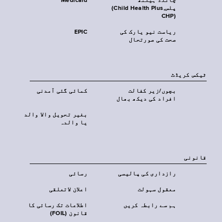
چائلڈ ہیلتھ
Medicaid
پلس‎(Child Health Plus,
CHP)‎
ریاست نیو یارک کی
EPIC
صحت کی صورتحال
ٹیکس کریڈٹ
بچوں/زیر کفالت
کمائی گئی آمدنی
افراد کی دیکھ بھال
بغیر تحویل والا والد
یا والدہ
قانونی
رازداری کی پالیسی
رسائی
معقول سہولت
اعلان لاتعلقی
ہم سے رابطہ کریں
اطلاعات تک رسائی کا
قانون (FOIL)