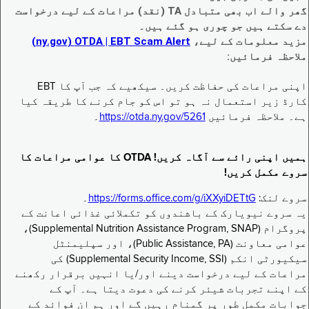
گھر والے اب بھی متبادل TA (نقد) مراعات کے لیے درخواست
دے سکتے ہیں جو چوری ہو گئے ہیں۔
مزید معلومات کے لیے،
EBT Scam Alert ‏| OTDA ‏(ny.gov)
ملاحظہ فرمائیں:
اپنی مراعات کی حفاظت کریں۔ سیکھیے کہ جب آپ کا EBT
کارڈ زیر استعمال نہ ہو تو اس کو جام کرنے کا طریقہ کیا
ہے۔ ملاحظہ فرمائیں
https://otda.ny.gov/5261
۔
ہمیں اپنی رائے سے آگاہ کریں! OTDA کا عوامی مراعات کا
سروے مکمل کریں!
سروے لنک:
https://forms.office.com/g/iXXyiDETtG
۔
یہ سروے نیویارک کے باشندوں کو تکملائی غذائی اعانت کے
پروگرام (Supplemental Nutrition Assistance Program, SNAP)،
عوامی معاونت (Public Assistance, PA)، اور سپلیمنٹل
سیکیورٹی انکم (Supplemental Security Income, SSI) کی
مراعات کے لیے درخواست دینے اور/یا انہیں برقرار رکھنے
کے اپنے تجربات شیئر کرنے کی دعوت دیتا ہے۔ آپ کے
جوابات مکمل طور پر گمنام رہیں گے اور ہم ان فوائد کے