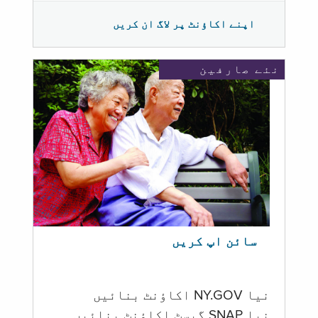
اپنے اکاؤنٹ پر لاگ ان کریں
نئے صارفین
سائن اپ کریں
نیا NY.GOV اکاؤنٹ بنائیں
نیا SNAP گیسٹ اکاؤنٹ بنائیں