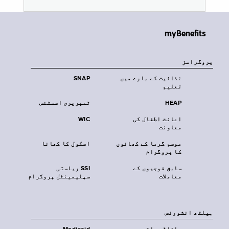
myBenefits
پروگرامز
غذائیت کے بارے میں
SNAP
تعلیم
HEAP
ٹمپریری اسسٹنس
اعانت اطفال کی
WIC
معاونت
موسم گرما کے کھانوں
اسکول کا کھانا
کا پروگرام
سابق فوجیوں کے
SSI ریاستی
معاملات
سپلیمینٹل پروگرام
‏ہیلتھ انشورنس