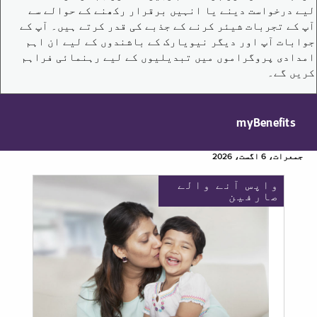
لیے درخواست دینے یا انہیں برقرار رکھنے کے حوالے سے
آپ کے تجربات شیئر کرنے کے جذبے کی قدر کرتے ہیں۔ آپ کے
جوابات آپ اور دیگر نیویارک کے باشندوں کے لیے ان اہم
امدادی پروگراموں میں تبدیلیوں کے لیے رہنمائی فراہم
کریں گے۔
myBenefits
جمعرات، 6 اگست، 2026
واپس آنے والے
صارفین