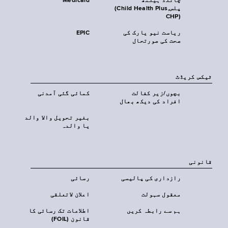
چائلڈ ہیلتھ
Medicaid
پلس‎(Child Health Plus,
CHP)‎
ریاست نیو یارک کی
EPIC
صحت کی صورتحال
ٹیکس کریڈٹ
بچوں/زیر کفالت
کمائی گئی آمدنی
افراد کی دیکھ بھال
بغیر تحویل والا والد
یا والدہ
قانونی
رازداری کی پالیسی
رسائی
معقول سہولت
اعلان لاتعلقی
ہم سے رابطہ کریں
اطلاعات تک رسائی کا
قانون (FOIL)