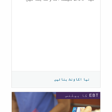
نیا اکاؤنٹ بنائیں
EBT کا بیلنس