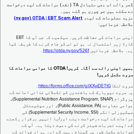
گھر والے اب بھی متبادل TA (نقد) مراعات کے لیے درخواست
دے سکتے ہیں جو چوری ہو گئے ہیں۔
مزید معلومات کے لیے،
EBT Scam Alert ‏| OTDA ‏(ny.gov)
ملاحظہ فرمائیں:
اپنی مراعات کی حفاظت کریں۔ سیکھیے کہ جب آپ کا EBT
کارڈ زیر استعمال نہ ہو تو اس کو جام کرنے کا طریقہ کیا
ہے۔ ملاحظہ فرمائیں
https://otda.ny.gov/5261
۔
ہمیں اپنی رائے سے آگاہ کریں! OTDA کا عوامی مراعات کا
سروے مکمل کریں!
سروے لنک:
https://forms.office.com/g/iXXyiDETtG
۔
یہ سروے نیویارک کے باشندوں کو تکملائی غذائی اعانت کے
پروگرام (Supplemental Nutrition Assistance Program, SNAP)،
عوامی معاونت (Public Assistance, PA)، اور سپلیمنٹل
سیکیورٹی انکم (Supplemental Security Income, SSI) کی
مراعات کے لیے درخواست دینے اور/یا انہیں برقرار رکھنے
کے اپنے تجربات شیئر کرنے کی دعوت دیتا ہے۔ آپ کے
جوابات مکمل طور پر گمنام رہیں گے اور ہم ان فوائد کے