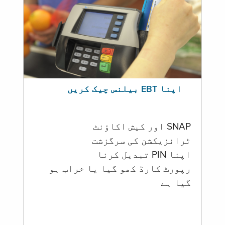
اپنا EBT بیلنس چیک کریں
SNAP اور کیش اکاؤنٹ
ٹرانزیکشن کی سرگزشت
اپنا PIN تبدیل کرنا
رپورٹ کارڈ کھو گیا یا خراب ہو
گيا ہے