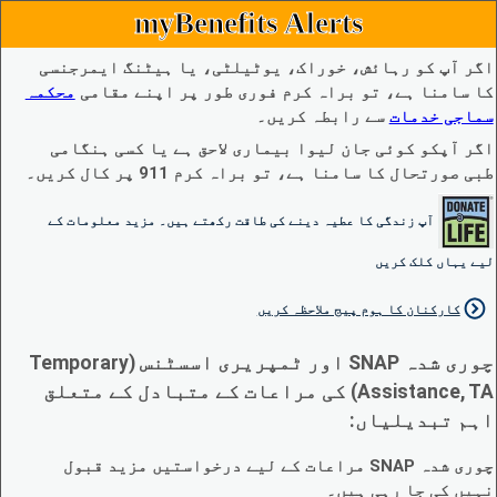
myBenefits Alerts
اگر آپ کو رہائش، خوراک، یوٹیلٹی، یا ہیٹنگ ایمرجنسی
کا سامنا ہے، تو براہ کرم فوری طور پر اپنے مقامی
محکمہ
سماجی خدمات
سے رابطہ کریں۔
اگر آپکو کوئی جان لیوا بیماری لاحق ہے یا کسی ہنگامی
طبی صورتحال کا سامنا ہے، تو براہ کرم 911 پر کال کریں۔
آپ زندگی کا عطیہ دینے کی طاقت رکھتے ہیں۔ مزید معلومات کے
لیے یہاں کلک کریں
کارکنان کا ہوم پیج ملاحظہ کریں
چوری شدہ SNAP اور ٹمپریری اسسٹنس (Temporary
Assistance, TA) کی مراعات کے متبادل کے متعلق
اہم تبدیلیاں:
چوری شدہ SNAP مراعات کے لیے درخواستیں مزید قبول
نہیں کی جا رہی ہیں۔