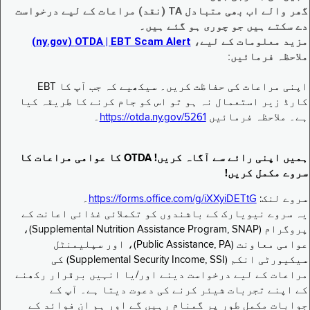
گھر والے اب بھی متبادل TA (نقد) مراعات کے لیے درخواست
دے سکتے ہیں جو چوری ہو گئے ہیں۔
مزید معلومات کے لیے،
EBT Scam Alert ‏| OTDA ‏(ny.gov)
ملاحظہ فرمائیں:
اپنی مراعات کی حفاظت کریں۔ سیکھیے کہ جب آپ کا EBT
کارڈ زیر استعمال نہ ہو تو اس کو جام کرنے کا طریقہ کیا
ہے۔ ملاحظہ فرمائیں
https://otda.ny.gov/5261
۔
ہمیں اپنی رائے سے آگاہ کریں! OTDA کا عوامی مراعات کا
سروے مکمل کریں!
سروے لنک:
https://forms.office.com/g/iXXyiDETtG
۔
یہ سروے نیویارک کے باشندوں کو تکملائی غذائی اعانت کے
پروگرام (Supplemental Nutrition Assistance Program, SNAP)،
عوامی معاونت (Public Assistance, PA)، اور سپلیمنٹل
سیکیورٹی انکم (Supplemental Security Income, SSI) کی
مراعات کے لیے درخواست دینے اور/یا انہیں برقرار رکھنے
کے اپنے تجربات شیئر کرنے کی دعوت دیتا ہے۔ آپ کے
جوابات مکمل طور پر گمنام رہیں گے اور ہم ان فوائد کے