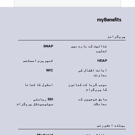
myBenefits
پروگرامز
غذائیت کے بارے میں
SNAP
تعلیم
HEAP
ٹمپریری اسسٹنس
اعانت اطفال کی
WIC
معاونت
موسم گرما کے کھانوں
اسکول کا کھانا
کا پروگرام
سابق فوجیوں کے
SSI ریاستی
معاملات
سپلیمینٹل پروگرام
‏ہیلتھ انشورنس