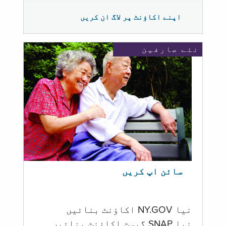
اپنے اکاؤنٹ پر لاگ ان کریں
نئے صارفین
سائن اپ کریں
نیا NY.GOV اکاؤنٹ بنائیں
نیا SNAP گیسٹ اکاؤنٹ بنائیں