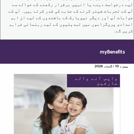
لیے درخواست دینے یا انہیں برقرار رکھنے کے حوالے سے
آپ کے تجربات شیئر کرنے کے جذبے کی قدر کرتے ہیں۔ آپ کے
جوابات آپ اور دیگر نیویارک کے باشندوں کے لیے ان اہم
امدادی پروگراموں میں تبدیلیوں کے لیے رہنمائی فراہم
کریں گے۔
myBenefits
پیر، 10 اگست، 2026
واپس آنے والے
صارفین