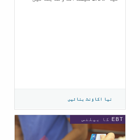
نیا اکاؤنٹ بنائیں
EBT کا بیلنس