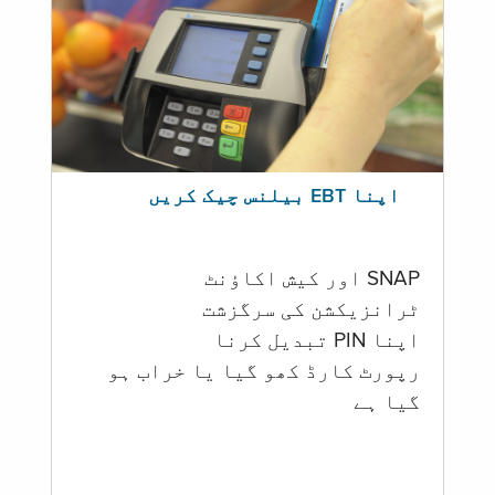
اپنا EBT بیلنس چیک کریں
SNAP اور کیش اکاؤنٹ
ٹرانزیکشن کی سرگزشت
اپنا PIN تبدیل کرنا
رپورٹ کارڈ کھو گیا یا خراب ہو
گيا ہے