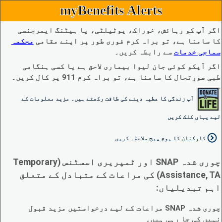
myBenefits Alerts
اگر آپ کو رہائش، خوراک، یوٹیلٹی، یا ہیٹنگ ایمرجنسی
کا سامنا ہے، تو براہ کرم فوری طور پر اپنے مقامی
محکمہ
سماجی خدمات
سے رابطہ کریں۔
اگر آپکو کوئی جان لیوا بیماری لاحق ہے یا کسی ہنگامی
طبی صورتحال کا سامنا ہے، تو براہ کرم 911 پر کال کریں۔
آپ زندگی کا عطیہ دینے کی طاقت رکھتے ہیں۔ مزید معلومات کے
لیے یہاں کلک کریں
کارکنان کا ہوم پیج ملاحظہ کریں
چوری شدہ SNAP اور ٹمپریری اسسٹنس (Temporary
Assistance, TA) کی مراعات کے متبادل کے متعلق
اہم تبدیلیاں:
چوری شدہ SNAP مراعات کے لیے درخواستیں مزید قبول
نہیں کی جا رہی ہیں۔