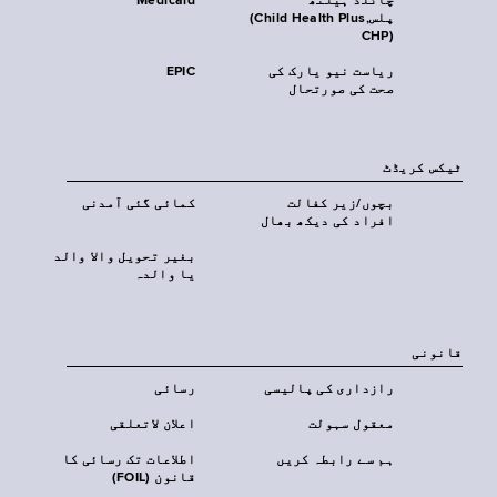
چائلڈ ہیلتھ
Medicaid
پلس‎(Child Health Plus,
CHP)‎
ریاست نیو یارک کی
EPIC
صحت کی صورتحال
ٹیکس کریڈٹ
بچوں/زیر کفالت
کمائی گئی آمدنی
افراد کی دیکھ بھال
بغیر تحویل والا والد
یا والدہ
قانونی
رازداری کی پالیسی
رسائی
معقول سہولت
اعلان لاتعلقی
ہم سے رابطہ کریں
اطلاعات تک رسائی کا
قانون (FOIL)