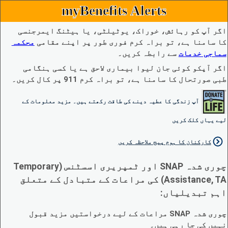
myBenefits Alerts
اگر آپ کو رہائش، خوراک، یوٹیلٹی، یا ہیٹنگ ایمرجنسی
کا سامنا ہے، تو براہ کرم فوری طور پر اپنے مقامی
محکمہ
سماجی خدمات
سے رابطہ کریں۔
اگر آپکو کوئی جان لیوا بیماری لاحق ہے یا کسی ہنگامی
طبی صورتحال کا سامنا ہے، تو براہ کرم 911 پر کال کریں۔
آپ زندگی کا عطیہ دینے کی طاقت رکھتے ہیں۔ مزید معلومات کے
لیے یہاں کلک کریں
کارکنان کا ہوم پیج ملاحظہ کریں
چوری شدہ SNAP اور ٹمپریری اسسٹنس (Temporary
Assistance, TA) کی مراعات کے متبادل کے متعلق
اہم تبدیلیاں:
چوری شدہ SNAP مراعات کے لیے درخواستیں مزید قبول
نہیں کی جا رہی ہیں۔