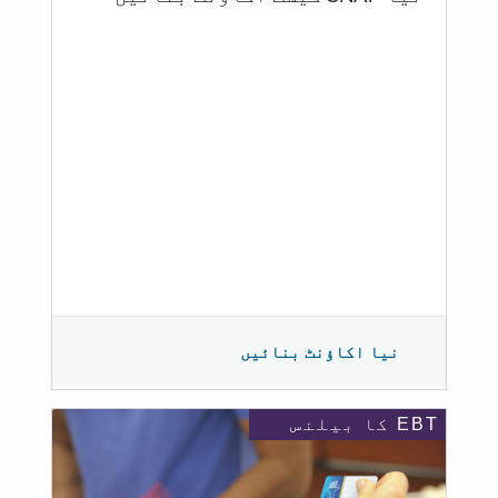
نیا اکاؤنٹ بنائیں
EBT کا بیلنس