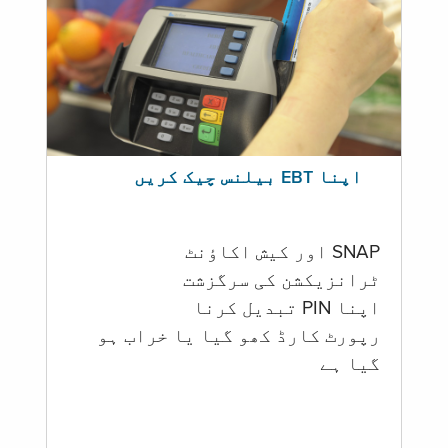
اپنا EBT بیلنس چیک کریں
SNAP اور کیش اکاؤنٹ
ٹرانزیکشن کی سرگزشت
اپنا PIN تبدیل کرنا
رپورٹ کارڈ کھو گیا یا خراب ہو
گيا ہے