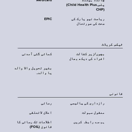
چائلڈ ہیلتھ
Medicaid
پلس‎(Child Health Plus,
CHP)‎
ریاست نیو یارک کی
EPIC
صحت کی صورتحال
ٹیکس کریڈٹ
بچوں/زیر کفالت
کمائی گئی آمدنی
افراد کی دیکھ بھال
بغیر تحویل والا والد
یا والدہ
قانونی
رازداری کی پالیسی
رسائی
معقول سہولت
اعلان لاتعلقی
ہم سے رابطہ کریں
اطلاعات تک رسائی کا
قانون (FOIL)