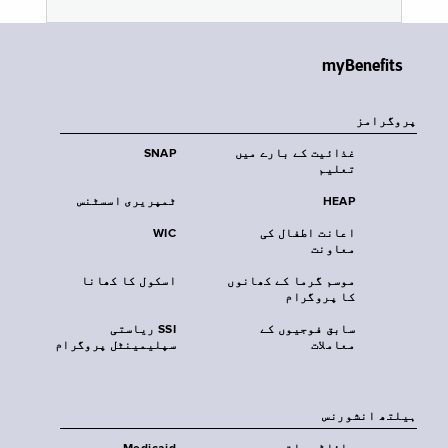
myBenefits
پروگرامز
غذائیت کے بارے میں
SNAP
تعلیم
HEAP
ٹمپریری اسسٹنس
اعانت اطفال کی
WIC
معاونت
موسم گرما کے کھانوں
اسکول کا کھانا
کا پروگرام
سابق فوجیوں کے
SSI ریاستی
معاملات
سپلیمینٹل پروگرام
‏ہیلتھ انشورنس