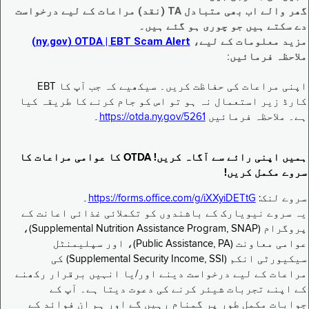
گھر والے اب بھی متبادل TA (نقد) مراعات کے لیے درخواست
دے سکتے ہیں جو چوری ہو گئے ہیں۔
مزید معلومات کے لیے،
EBT Scam Alert ‏| OTDA ‏(ny.gov)
ملاحظہ فرمائیں:
اپنی مراعات کی حفاظت کریں۔ سیکھیے کہ جب آپ کا EBT
کارڈ زیر استعمال نہ ہو تو اس کو جام کرنے کا طریقہ کیا
ہے۔ ملاحظہ فرمائیں
https://otda.ny.gov/5261
۔
ہمیں اپنی رائے سے آگاہ کریں! OTDA کا عوامی مراعات کا
سروے مکمل کریں!
سروے لنک:
https://forms.office.com/g/iXXyiDETtG
۔
یہ سروے نیویارک کے باشندوں کو تکملائی غذائی اعانت کے
پروگرام (Supplemental Nutrition Assistance Program, SNAP)،
عوامی معاونت (Public Assistance, PA)، اور سپلیمنٹل
سیکیورٹی انکم (Supplemental Security Income, SSI) کی
مراعات کے لیے درخواست دینے اور/یا انہیں برقرار رکھنے
کے اپنے تجربات شیئر کرنے کی دعوت دیتا ہے۔ آپ کے
جوابات مکمل طور پر گمنام رہیں گے اور ہم ان فوائد کے