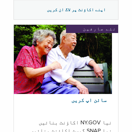
اپنے اکاؤنٹ پر لاگ ان کریں
نئے صارفین
سائن اپ کریں
نیا NY.GOV اکاؤنٹ بنائیں
نیا SNAP گیسٹ اکاؤنٹ بنائیں