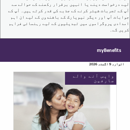
لیے درخواست دینے یا انہیں برقرار رکھنے کے حوالے سے
آپ کے تجربات شیئر کرنے کے جذبے کی قدر کرتے ہیں۔ آپ کے
جوابات آپ اور دیگر نیویارک کے باشندوں کے لیے ان اہم
امدادی پروگراموں میں تبدیلیوں کے لیے رہنمائی فراہم
کریں گے۔
myBenefits
اتوار، 9 اگست، 2026
واپس آنے والے
صارفین