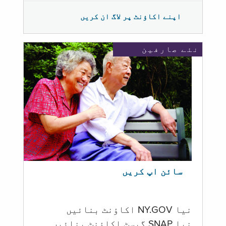
اپنے اکاؤنٹ پر لاگ ان کریں
نئے صارفین
سائن اپ کریں
نیا NY.GOV اکاؤنٹ بنائیں
نیا SNAP گیسٹ اکاؤنٹ بنائیں