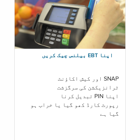
اپنا EBT بیلنس چیک کریں
SNAP اور کیش اکاؤنٹ
ٹرانزیکشن کی سرگزشت
اپنا PIN تبدیل کرنا
رپورٹ کارڈ کھو گیا یا خراب ہو
گيا ہے