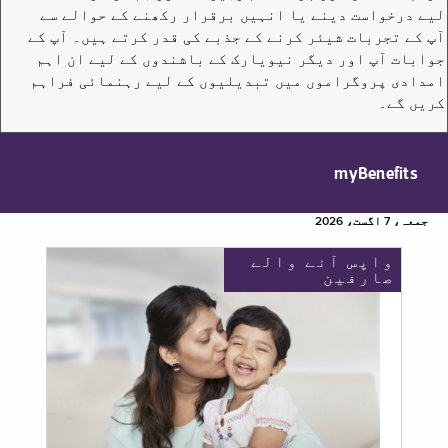
لیے درخواست دینے یا انہیں برقرار رکھنے کے حوالے سے
آپ کے تجربات شیئر کرنے کے جذبے کی قدر کرتے ہیں۔ آپ کے
جوابات آپ اور دیگر نیویارک کے باشندوں کے لیے ان اہم
امدادی پروگراموں میں تبدیلیوں کے لیے رہنمائی فراہم
کریں گے۔
myBenefits
جمعہ، 7 اگست، 2026
واپس آنے والے
صارفین