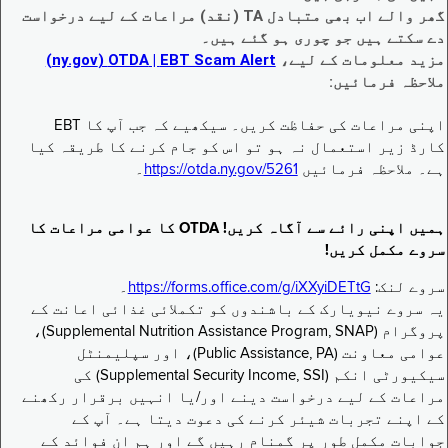
گھر والے اب بھی متبادل TA (نقد) مراعات کے لیے درخواست
دے سکتے ہیں جو چوری ہو گئے ہیں۔
مزید معلومات کے لیے،
EBT Scam Alert ‏| OTDA ‏(ny.gov)
ملاحظہ فرمائیں:
اپنی مراعات کی حفاظت کریں۔ سیکھیے کہ جب آپ کا EBT
کارڈ زیر استعمال نہ ہو تو اس کو جام کرنے کا طریقہ کیا
ہے۔ ملاحظہ فرمائیں
https://otda.ny.gov/5261
۔
ہمیں اپنی رائے سے آگاہ کریں! OTDA کا عوامی مراعات کا
سروے مکمل کریں!
سروے لنک:
https://forms.office.com/g/iXXyiDETtG
۔
یہ سروے نیویارک کے باشندوں کو تکملائی غذائی اعانت کے
پروگرام (Supplemental Nutrition Assistance Program, SNAP)،
عوامی معاونت (Public Assistance, PA)، اور سپلیمنٹل
سیکیورٹی انکم (Supplemental Security Income, SSI) کی
مراعات کے لیے درخواست دینے اور/یا انہیں برقرار رکھنے
کے اپنے تجربات شیئر کرنے کی دعوت دیتا ہے۔ آپ کے
جوابات مکمل طور پر گمنام رہیں گے اور ہم ان فوائد کے