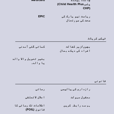
چائلڈ ہیلتھ
Medicaid
پلس‎(Child Health Plus,
CHP)‎
ریاست نیو یارک کی
EPIC
صحت کی صورتحال
ٹیکس کریڈٹ
بچوں/زیر کفالت
کمائی گئی آمدنی
افراد کی دیکھ بھال
بغیر تحویل والا والد
یا والدہ
قانونی
رازداری کی پالیسی
رسائی
معقول سہولت
اعلان لاتعلقی
ہم سے رابطہ کریں
اطلاعات تک رسائی کا
قانون (FOIL)