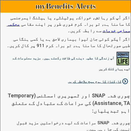
myBenefits Alerts
اگر آپ کو رہائش، خوراک، یوٹیلٹی، یا ہیٹنگ ایمرجنسی
کا سامنا ہے، تو براہ کرم فوری طور پر اپنے مقامی
محکمہ
سماجی خدمات
سے رابطہ کریں۔
اگر آپکو کوئی جان لیوا بیماری لاحق ہے یا کسی ہنگامی
طبی صورتحال کا سامنا ہے، تو براہ کرم 911 پر کال کریں۔
آپ زندگی کا عطیہ دینے کی طاقت رکھتے ہیں۔ مزید معلومات کے
لیے یہاں کلک کریں
کارکنان کا ہوم پیج ملاحظہ کریں
چوری شدہ SNAP اور ٹمپریری اسسٹنس (Temporary
Assistance, TA) کی مراعات کے متبادل کے متعلق
اہم تبدیلیاں:
چوری شدہ SNAP مراعات کے لیے درخواستیں مزید قبول
نہیں کی جا رہی ہیں۔