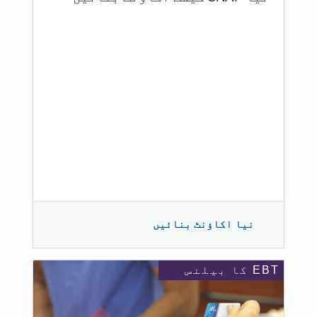
نیا اکاؤنٹ بنائیں
EBT کا بیلنس