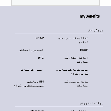
myBenefits
پروگرامز
غذائیت کے بارے میں
SNAP
تعلیم
HEAP
ٹمپریری اسسٹنس
اعانت اطفال کی
WIC
معاونت
موسم گرما کے کھانوں
اسکول کا کھانا
کا پروگرام
سابق فوجیوں کے
SSI ریاستی
معاملات
سپلیمینٹل پروگرام
‏ہیلتھ انشورنس