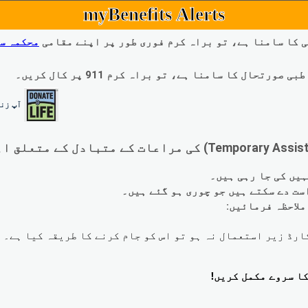
myBenefits Alerts
 کا سامنا ہے، تو براہ کرم فوری طور پر اپنے مقامی
محکمہ س
ال کا سامنا ہے، تو براہ کرم 911 پر کال کریں۔
آپ زند
لاحظہ فرمائیں: