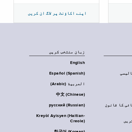
اپنے اکاؤنٹ پر لاگ ان کریں
زبان منتخب کریں
English
الیسی
Español (Spanish)
العربية (Arabic)
中文 (Chinese)
ائی کا قانون
русский (Russian)
Kreyòl Ayisyen (Haitian-
ریں
Creole)
한국어 (Korean)