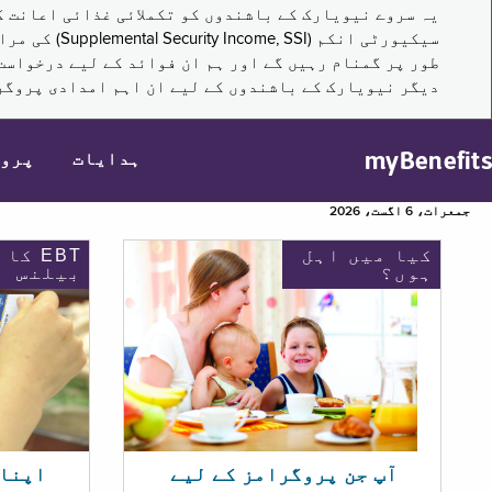
سیکیورٹی ا
طور پر گمنام رہیں گے اور ہم ان فوائد کے لیے درخواست
دیگر نیویارک کے باشندوں کے لیے ان اہم امدادی پروگر
myBenefits
ہدایات
پرو
جمعرات، 6 اگست، 2026
کیا میں اہل
EBT کا
ہوں؟
بیلنس
اپنا EBT بیلنس چیک ک
آپ جن پروگرامز کے لیے