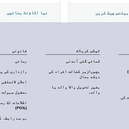
نیا اکاؤنٹ بنائیں
بیلنس چیک کریں
ٹیکس کریڈٹ
قانونی
کمائی گئی آمدنی
رسائی
‎(C
بچوں/زیر کفالت افراد کی
رازداری کی پ
دیکھ بھال
اعلان لاتعلقی
بغیر تحویل والا والد یا
والدہ
معقول سہولت
 کی
اطلاعات تک رس
(FOIL)
ہم سے رابطہ ک