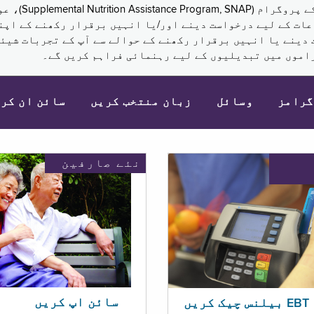
نکم (Supplemental Security Income, SSI) کی مراعات کے لیے درخواست دینے اور/یا انہ
 دینے یا انہیں برقرار رکھنے کے حوالے سے آپ کے تجربات شیئر
اموں میں تبدیلیوں کے لیے رہنمائی فراہم کریں گے۔
گرامز
وسائل
زبان منتخب کریں
سائن ان کر
نئے صارفین
سائن اپ کریں
ریں