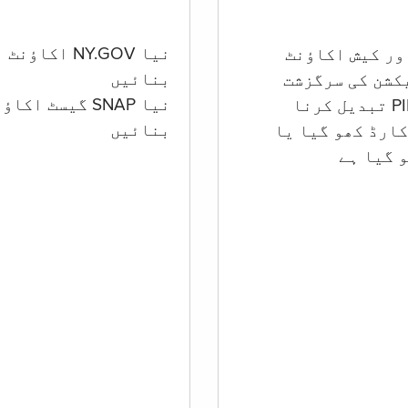
نیا NY.GOV اکاؤنٹ
بنائیں
کشن کی سرگزشت
نیا SNAP گیسٹ اکا
بنائیں
ارڈ کھو گیا یا
 گيا ہے