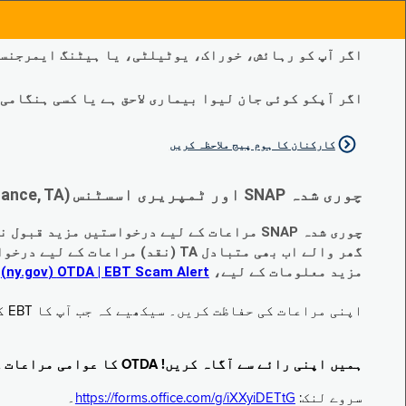
اگر آپ کو رہائش، خوراک، یوٹیلٹی، یا ہیٹنگ ایمرجنسی
اگر آپکو کوئی جان لیوا بیماری لاحق ہے یا کسی ہنگامی طبی صورتح
کارکنان کا ہوم پیج ملاحظہ کریں
چوری شدہ SNAP اور ٹمپریری اسسٹنس (Temporary Assistance, TA) کی مراعات کے متبادل کے متعلق اہم تبدیلیاں:
چوری شدہ SNAP مراعات کے لیے درخواستیں مزید قبول نہیں کی جا رہی ہیں۔
گھر والے اب بھی متبادل TA (نقد) مراعات کے لیے درخواست دے سکتے ہیں جو چوری ہو گئے ہیں۔
مزید معلومات کے لیے،
EBT Scam Alert ‏| OTDA ‏(ny.gov)
م
اپنی مراعات کی حفاظت کریں۔ سیکھیے کہ جب آپ کا EBT کارڈ زیر استعمال نہ ہو تو اس کو جام کرنے کا طریقہ کیا ہے۔ ملاحظہ فرمائیں
ہمیں اپنی رائے سے آگاہ کریں! OTDA کا عوامی مراعات کا سروے مکمل کریں!
سروے لنک:
https://forms.office.com/g/iXXyiDETtG
۔