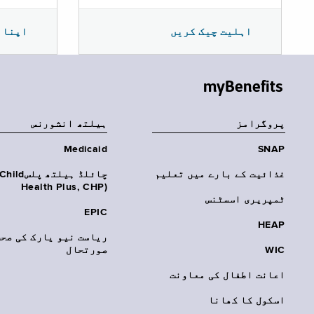
اپنا 
اہلیت چیک کریں
myBenefits
پروگرامز
‏ہیلتھ انشورنس
Medicaid
SNAP
غذائیت کے بارے میں تعلیم
چائلڈ ہیلتھ پلسhild
Health Plus, CHP)‎
ٹمپریری اسسٹنس
EPIC
HEAP
ریاست نیو یارک کی صحت
WIC
صورتحال
اعانت اطفال کی معاونت
اسکول کا کھانا