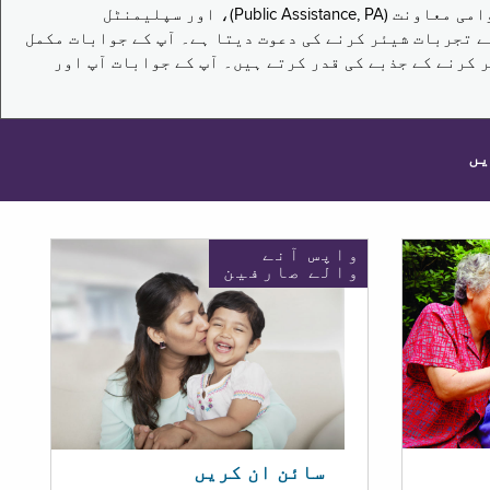
یہ سروے نیویارک کے باشندوں کو تکملائی غذائی اعانت کے پروگرام (Supplemental Nutrition Assistance Program, SNAP)، عوامی معاونت (Public Assistance, PA)، اور سپلیمنٹل
یں برقرار رکھنے کے اپنے تجربات شیئر کرنے کی دعوت دیتا ہے۔ آپ کے جوابات مکمل
 کرنے کے جذبے کی قدر کرتے ہیں۔ آپ کے جوابات آپ اور
یں
واپس آنے
والے صارفین
سائن ان کریں