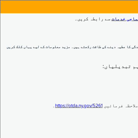
ماجی خدمات
سے رابطہ کریں۔
گی کا عطیہ دینے کی طاقت رکھتے ہیں۔ مزید معلومات کے لیے یہاں کلک کریں
https://otda.ny.gov/5261
۔