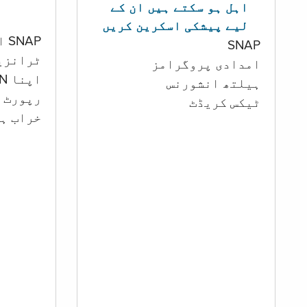
اہل ہو سکتے ہیں ان کے
لیے پیشکی اسکرین کریں
SNAP اور کیش اکاؤنٹ
SNAP
ٹرانزی
امدادی پروگرامز
اپنا PIN تبدیل کرنا
‏ہیلتھ انشورنس
رپورٹ ک
ٹیکس کریڈٹ
خراب ہو