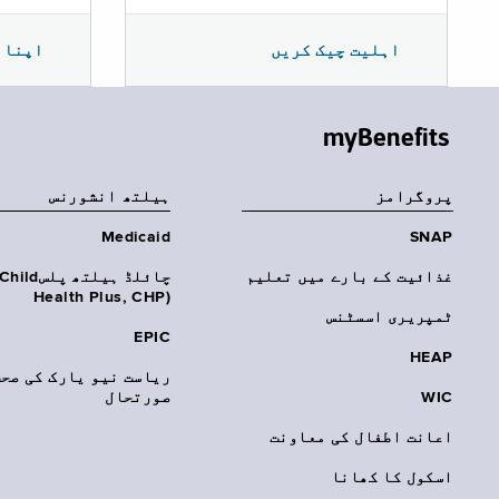
اپنا 
اہلیت چیک کریں
myBenefits
پروگرامز
‏ہیلتھ انشورنس
Medicaid
SNAP
غذائیت کے بارے میں تعلیم
چائلڈ ہیلتھ پلسhild
Health Plus, CHP)‎
ٹمپریری اسسٹنس
EPIC
HEAP
ریاست نیو یارک کی صحت
WIC
صورتحال
اعانت اطفال کی معاونت
اسکول کا کھانا