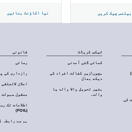
نیا اکاؤنٹ بنائیں
بیلنس چیک کریں
ٹیکس کریڈٹ
قانونی
کمائی گئی آمدنی
رسائی
‎(C
بچوں/زیر کفالت افراد کی
رازداری کی پ
دیکھ بھال
اعلان لاتعلقی
بغیر تحویل والا والد یا
والدہ
معقول سہولت
 کی
اطلاعات تک رس
(FOIL)
ہم سے رابطہ ک