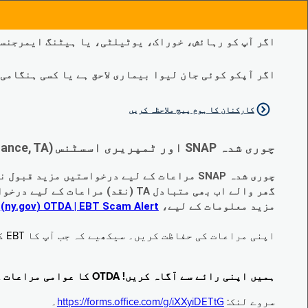
اگر آپ کو رہائش، خوراک، یوٹیلٹی، یا ہیٹنگ ایمرجنسی
اگر آپکو کوئی جان لیوا بیماری لاحق ہے یا کسی ہنگامی طبی صورتح
کارکنان کا ہوم پیج ملاحظہ کریں
چوری شدہ SNAP اور ٹمپریری اسسٹنس (Temporary Assistance, TA) کی مراعات کے متبادل کے متعلق اہم تبدیلیاں:
چوری شدہ SNAP مراعات کے لیے درخواستیں مزید قبول نہیں کی جا رہی ہیں۔
گھر والے اب بھی متبادل TA (نقد) مراعات کے لیے درخواست دے سکتے ہیں جو چوری ہو گئے ہیں۔
مزید معلومات کے لیے،
EBT Scam Alert ‏| OTDA ‏(ny.gov)
م
اپنی مراعات کی حفاظت کریں۔ سیکھیے کہ جب آپ کا EBT کارڈ زیر استعمال نہ ہو تو اس کو جام کرنے کا طریقہ کیا ہے۔ ملاحظہ فرمائیں
ہمیں اپنی رائے سے آگاہ کریں! OTDA کا عوامی مراعات کا سروے مکمل کریں!
سروے لنک:
https://forms.office.com/g/iXXyiDETtG
۔