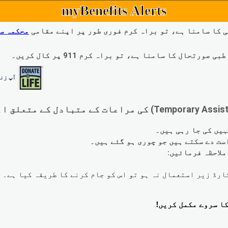
myBenefits Alerts
 کا سامنا ہے، تو براہ کرم فوری طور پر اپنے مقامی
محکمہ س
ال کا سامنا ہے، تو براہ کرم 911 پر کال کریں۔
آپ زند
لاحظہ فرمائیں: