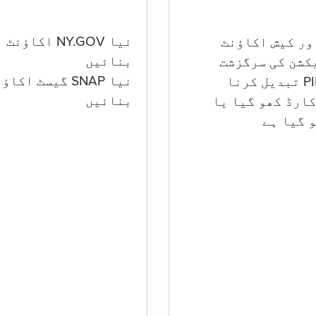
نیا NY.GOV اکاؤنٹ
بنائیں
کشن کی سرگزشت
نیا SNAP گیسٹ اکا
بنائیں
ارڈ کھو گیا یا
 گيا ہے