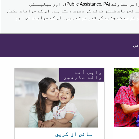
یہ سروے نیویارک کے باشندوں کو تکملائی غذائی اعانت کے پروگرام (Supplemental Nutrition Assistance Program, SNAP)، عوامی معاونت (Public Assistance, PA)، اور سپلیمنٹل
یں برقرار رکھنے کے اپنے تجربات شیئر کرنے کی دعوت دیتا ہے۔ آپ کے جوابات مکمل
 کرنے کے جذبے کی قدر کرتے ہیں۔ آپ کے جوابات آپ اور
یں
واپس آنے
والے صارفین
سائن ان کریں