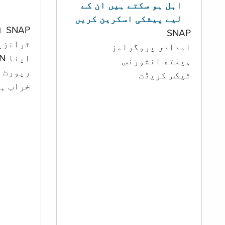
اہل ہو سکتے ہیں ان کے
لیے پیشکی اسکرین کریں
SNAP اور کیش اکاؤنٹ
SNAP
ٹرانزی
امدادی پروگرامز
اپنا PIN تبدیل کرنا
‏ہیلتھ انشورنس
رپورٹ ک
ٹیکس کریڈٹ
خراب ہو