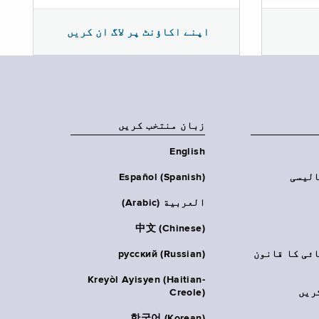
اپنے اکاؤنٹ پر لاگ ان کریں
زبان منتخب کریں
English
الیسی
Español (Spanish)
العربية (Arabic)
中文 (Chinese)
ائی کا قانون
русский (Russian)
Kreyòl Ayisyen (Haitian-
ریں
Creole)
한국어 (Korean)