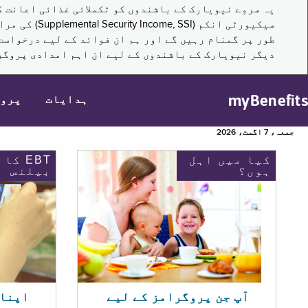
سیکیورٹی ا
طور پر گمنام رہیں گے اور ہم ان فوائد کے لیے درخواست
دیگر نیویارک کے باشندوں کے لیے ان اہم امدادی پروگر
myBenefits
ہدایات
پرو
جمعہ، 7 اگست، 2026
کیا میں اہل
EBT کا
ہوں؟
بیلنس
اپنا EBT بیلنس چیک ک
آپ جن پروگرامز کے لیے