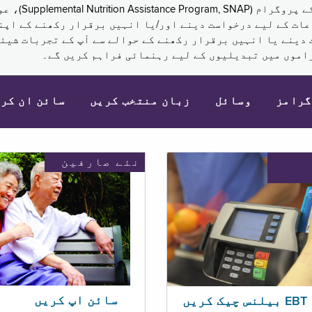
نکم (Supplemental Security Income, SSI) کی مراعات کے لیے درخواست دینے اور/یا انہ
 دینے یا انہیں برقرار رکھنے کے حوالے سے آپ کے تجربات شیئر
اموں میں تبدیلیوں کے لیے رہنمائی فراہم کریں گے۔
گرامز
وسائل
زبان منتخب کریں
سائن ان کر
نئے صارفین
سائن اپ کریں
ریں