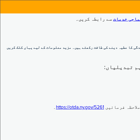
ماجی خدمات
سے رابطہ کریں۔
گی کا عطیہ دینے کی طاقت رکھتے ہیں۔ مزید معلومات کے لیے یہاں کلک کریں
https://otda.ny.gov/5261
۔