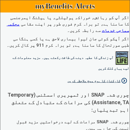
myBenefits Alerts
اگر آپ کو رہائش، خوراک، یوٹیلٹی، یا ہیٹنگ ایمرجنسی
کا سامنا ہے، تو براہ کرم فوری طور پر اپنے مقامی
محکمہ
سماجی خدمات
سے رابطہ کریں۔
اگر آپکو کوئی جان لیوا بیماری لاحق ہے یا کسی ہنگامی
طبی صورتحال کا سامنا ہے، تو براہ کرم 911 پر کال کریں۔
آپ زندگی کا عطیہ دینے کی طاقت رکھتے ہیں۔ مزید معلومات کے
لیے یہاں کلک کریں
کارکنان کا ہوم پیج ملاحظہ کریں
چوری شدہ SNAP اور ٹمپریری اسسٹنس (Temporary
Assistance, TA) کی مراعات کے متبادل کے متعلق
اہم تبدیلیاں:
چوری شدہ SNAP مراعات کے لیے درخواستیں مزید قبول
نہیں کی جا رہی ہیں۔