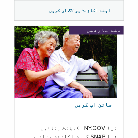
اپنے اکاؤنٹ پر لاگ ان کریں
نئے صارفین
سائن اپ کریں
نیا NY.GOV اکاؤنٹ بنائیں
نیا SNAP گیسٹ اکاؤنٹ بنائیں