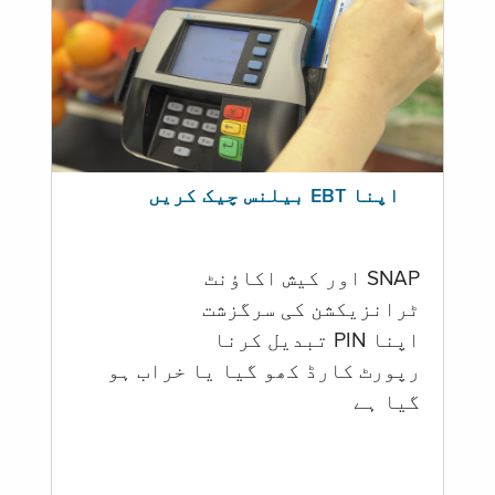
اپنا EBT بیلنس چیک کریں
SNAP اور کیش اکاؤنٹ
ٹرانزیکشن کی سرگزشت
اپنا PIN تبدیل کرنا
رپورٹ کارڈ کھو گیا یا خراب ہو
گيا ہے