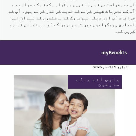
لیے درخواست دینے یا انہیں برقرار رکھنے کے حوالے سے
آپ کے تجربات شیئر کرنے کے جذبے کی قدر کرتے ہیں۔ آپ کے
جوابات آپ اور دیگر نیویارک کے باشندوں کے لیے ان اہم
امدادی پروگراموں میں تبدیلیوں کے لیے رہنمائی فراہم
کریں گے۔
myBenefits
اتوار، 9 اگست، 2026
واپس آنے والے
صارفین