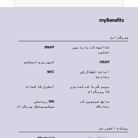
myBenefits
پروگرامز
غذائیت کے بارے میں
SNAP
تعلیم
HEAP
ٹمپریری اسسٹنس
اعانت اطفال کی
WIC
معاونت
موسم گرما کے کھانوں
اسکول کا کھانا
کا پروگرام
سابق فوجیوں کے
SSI ریاستی
معاملات
سپلیمینٹل پروگرام
‏ہیلتھ انشورنس