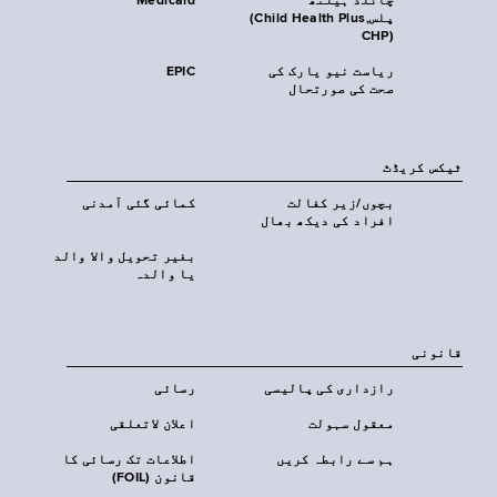
چائلڈ ہیلتھ
Medicaid
پلس‎(Child Health Plus,
CHP)‎
ریاست نیو یارک کی
EPIC
صحت کی صورتحال
ٹیکس کریڈٹ
بچوں/زیر کفالت
کمائی گئی آمدنی
افراد کی دیکھ بھال
بغیر تحویل والا والد
یا والدہ
قانونی
رازداری کی پالیسی
رسائی
معقول سہولت
اعلان لاتعلقی
ہم سے رابطہ کریں
اطلاعات تک رسائی کا
قانون (FOIL)