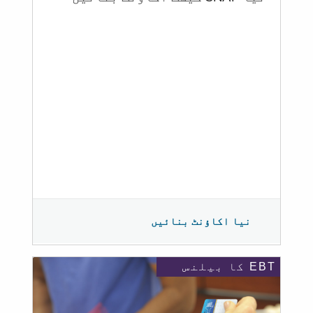
نیا اکاؤنٹ بنائیں
EBT کا بیلنس