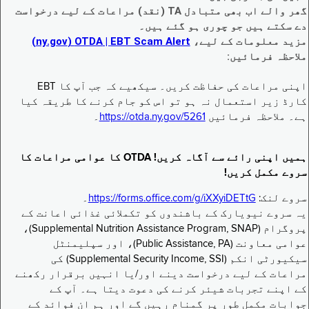
گھر والے اب بھی متبادل TA (نقد) مراعات کے لیے درخواست
دے سکتے ہیں جو چوری ہو گئے ہیں۔
مزید معلومات کے لیے،
EBT Scam Alert ‏| OTDA ‏(ny.gov)
ملاحظہ فرمائیں:
اپنی مراعات کی حفاظت کریں۔ سیکھیے کہ جب آپ کا EBT
کارڈ زیر استعمال نہ ہو تو اس کو جام کرنے کا طریقہ کیا
ہے۔ ملاحظہ فرمائیں
https://otda.ny.gov/5261
۔
ہمیں اپنی رائے سے آگاہ کریں! OTDA کا عوامی مراعات کا
سروے مکمل کریں!
سروے لنک:
https://forms.office.com/g/iXXyiDETtG
۔
یہ سروے نیویارک کے باشندوں کو تکملائی غذائی اعانت کے
پروگرام (Supplemental Nutrition Assistance Program, SNAP)،
عوامی معاونت (Public Assistance, PA)، اور سپلیمنٹل
سیکیورٹی انکم (Supplemental Security Income, SSI) کی
مراعات کے لیے درخواست دینے اور/یا انہیں برقرار رکھنے
کے اپنے تجربات شیئر کرنے کی دعوت دیتا ہے۔ آپ کے
جوابات مکمل طور پر گمنام رہیں گے اور ہم ان فوائد کے