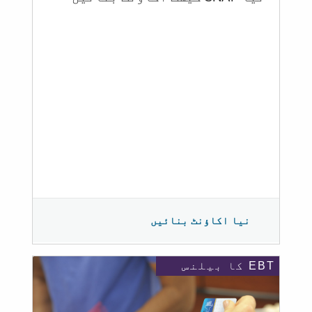
نیا اکاؤنٹ بنائیں
EBT کا بیلنس