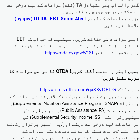
گھر والے اب بھی متبادل TA (نقد) مراعات کے لیے درخواست
دے سکتے ہیں جو چوری ہو گئے ہیں۔
مزید معلومات کے لیے،
EBT Scam Alert ‏| OTDA ‏(ny.gov)
ملاحظہ فرمائیں:
اپنی مراعات کی حفاظت کریں۔ سیکھیے کہ جب آپ کا EBT
کارڈ زیر استعمال نہ ہو تو اس کو جام کرنے کا طریقہ کیا
ہے۔ ملاحظہ فرمائیں
https://otda.ny.gov/5261
۔
ہمیں اپنی رائے سے آگاہ کریں! OTDA کا عوامی مراعات کا
سروے مکمل کریں!
سروے لنک:
https://forms.office.com/g/iXXyiDETtG
۔
یہ سروے نیویارک کے باشندوں کو تکملائی غذائی اعانت کے
پروگرام (Supplemental Nutrition Assistance Program, SNAP)،
عوامی معاونت (Public Assistance, PA)، اور سپلیمنٹل
سیکیورٹی انکم (Supplemental Security Income, SSI) کی
مراعات کے لیے درخواست دینے اور/یا انہیں برقرار رکھنے
کے اپنے تجربات شیئر کرنے کی دعوت دیتا ہے۔ آپ کے
جوابات مکمل طور پر گمنام رہیں گے اور ہم ان فوائد کے