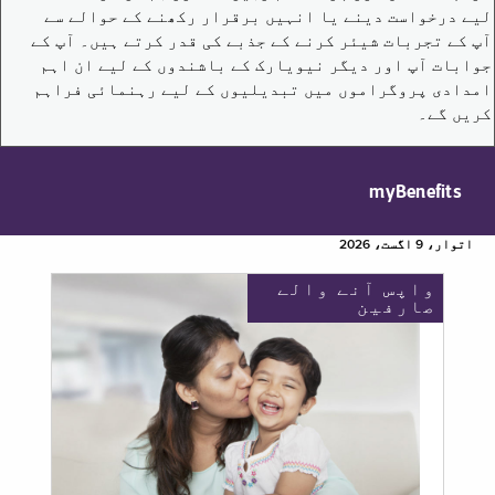
لیے درخواست دینے یا انہیں برقرار رکھنے کے حوالے سے
آپ کے تجربات شیئر کرنے کے جذبے کی قدر کرتے ہیں۔ آپ کے
جوابات آپ اور دیگر نیویارک کے باشندوں کے لیے ان اہم
امدادی پروگراموں میں تبدیلیوں کے لیے رہنمائی فراہم
کریں گے۔
myBenefits
اتوار، 9 اگست، 2026
واپس آنے والے
صارفین