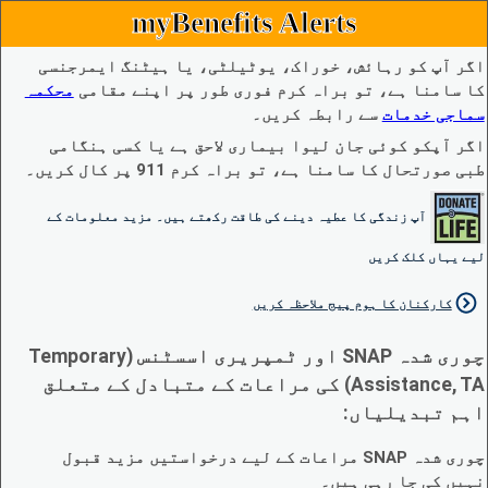
myBenefits Alerts
اگر آپ کو رہائش، خوراک، یوٹیلٹی، یا ہیٹنگ ایمرجنسی
کا سامنا ہے، تو براہ کرم فوری طور پر اپنے مقامی
محکمہ
سماجی خدمات
سے رابطہ کریں۔
اگر آپکو کوئی جان لیوا بیماری لاحق ہے یا کسی ہنگامی
طبی صورتحال کا سامنا ہے، تو براہ کرم 911 پر کال کریں۔
آپ زندگی کا عطیہ دینے کی طاقت رکھتے ہیں۔ مزید معلومات کے
لیے یہاں کلک کریں
کارکنان کا ہوم پیج ملاحظہ کریں
چوری شدہ SNAP اور ٹمپریری اسسٹنس (Temporary
Assistance, TA) کی مراعات کے متبادل کے متعلق
اہم تبدیلیاں:
چوری شدہ SNAP مراعات کے لیے درخواستیں مزید قبول
نہیں کی جا رہی ہیں۔