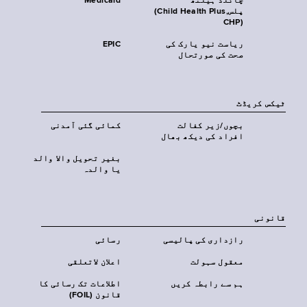
چائلڈ ہیلتھ
Medicaid
پلس‎(Child Health Plus,
CHP)‎
ریاست نیو یارک کی
EPIC
صحت کی صورتحال
ٹیکس کریڈٹ
بچوں/زیر کفالت
کمائی گئی آمدنی
افراد کی دیکھ بھال
بغیر تحویل والا والد
یا والدہ
قانونی
رازداری کی پالیسی
رسائی
معقول سہولت
اعلان لاتعلقی
ہم سے رابطہ کریں
اطلاعات تک رسائی کا
قانون (FOIL)