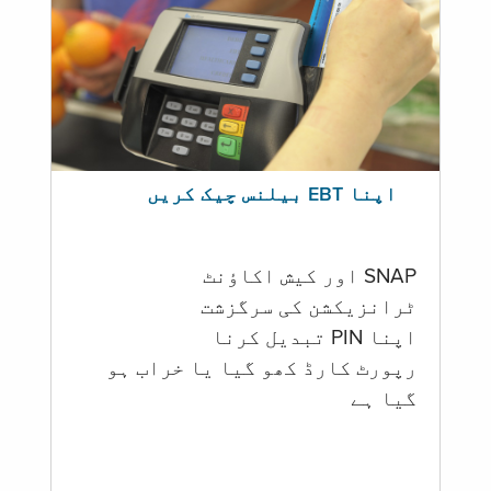
اپنا EBT بیلنس چیک کریں
SNAP اور کیش اکاؤنٹ
ٹرانزیکشن کی سرگزشت
اپنا PIN تبدیل کرنا
رپورٹ کارڈ کھو گیا یا خراب ہو
گيا ہے