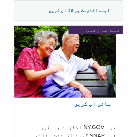
اپنے اکاؤنٹ پر لاگ ان کریں
نئے صارفین
سائن اپ کریں
نیا NY.GOV اکاؤنٹ بنائیں
نیا SNAP گیسٹ اکاؤنٹ بنائیں