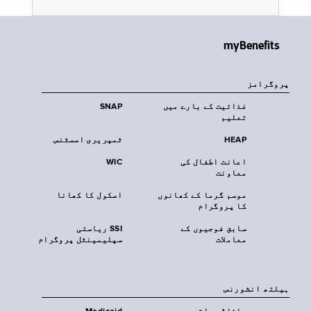
myBenefits
پروگرامز
غذائیت کے بارے میں
SNAP
تعلیم
HEAP
ٹمپریری اسسٹنس
اعانت اطفال کی
WIC
معاونت
موسم گرما کے کھانوں
اسکول کا کھانا
کا پروگرام
سابق فوجیوں کے
SSI ریاستی
معاملات
سپلیمینٹل پروگرام
‏ہیلتھ انشورنس