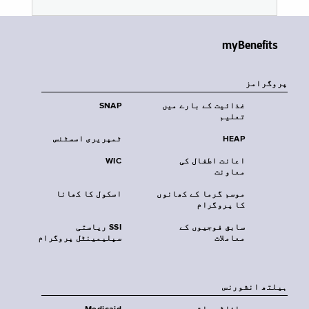
myBenefits
پروگرامز
غذائیت کے بارے میں
SNAP
تعلیم
HEAP
ٹمپریری اسسٹنس
اعانت اطفال کی
WIC
معاونت
موسم گرما کے کھانوں
اسکول کا کھانا
کا پروگرام
سابق فوجیوں کے
SSI ریاستی
معاملات
سپلیمینٹل پروگرام
‏ہیلتھ انشورنس