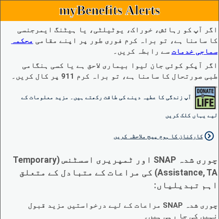
myBenefits Alerts
اگر آپ کو رہائش، خوراک، یوٹیلٹی، یا ہیٹنگ ایمرجنسی
کا سامنا ہے، تو براہ کرم فوری طور پر اپنے مقامی
محکمہ
سماجی خدمات
سے رابطہ کریں۔
اگر آپکو کوئی جان لیوا بیماری لاحق ہے یا کسی ہنگامی
طبی صورتحال کا سامنا ہے، تو براہ کرم 911 پر کال کریں۔
آپ زندگی کا عطیہ دینے کی طاقت رکھتے ہیں۔ مزید معلومات کے
لیے یہاں کلک کریں
کارکنان کا ہوم پیج ملاحظہ کریں
چوری شدہ SNAP اور ٹمپریری اسسٹنس (Temporary
Assistance, TA) کی مراعات کے متبادل کے متعلق
اہم تبدیلیاں:
چوری شدہ SNAP مراعات کے لیے درخواستیں مزید قبول
نہیں کی جا رہی ہیں۔