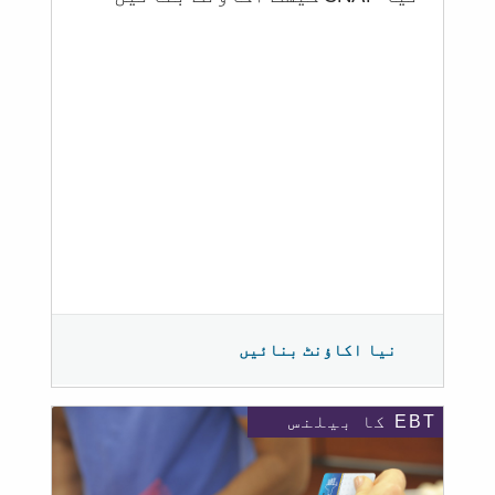
نیا اکاؤنٹ بنائیں
EBT کا بیلنس