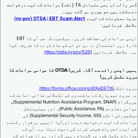
گھر والے اب بھی متبادل TA (نقد) مراعات کے لیے درخواست
دے سکتے ہیں جو چوری ہو گئے ہیں۔
مزید معلومات کے لیے،
EBT Scam Alert ‏| OTDA ‏(ny.gov)
ملاحظہ فرمائیں:
اپنی مراعات کی حفاظت کریں۔ سیکھیے کہ جب آپ کا EBT
کارڈ زیر استعمال نہ ہو تو اس کو جام کرنے کا طریقہ کیا
ہے۔ ملاحظہ فرمائیں
https://otda.ny.gov/5261
۔
ہمیں اپنی رائے سے آگاہ کریں! OTDA کا عوامی مراعات کا
سروے مکمل کریں!
سروے لنک:
https://forms.office.com/g/iXXyiDETtG
۔
یہ سروے نیویارک کے باشندوں کو تکملائی غذائی اعانت کے
پروگرام (Supplemental Nutrition Assistance Program, SNAP)،
عوامی معاونت (Public Assistance, PA)، اور سپلیمنٹل
سیکیورٹی انکم (Supplemental Security Income, SSI) کی
مراعات کے لیے درخواست دینے اور/یا انہیں برقرار رکھنے
کے اپنے تجربات شیئر کرنے کی دعوت دیتا ہے۔ آپ کے
جوابات مکمل طور پر گمنام رہیں گے اور ہم ان فوائد کے