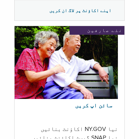
اپنے اکاؤنٹ پر لاگ ان کریں
نئے صارفین
سائن اپ کریں
نیا NY.GOV اکاؤنٹ بنائیں
نیا SNAP گیسٹ اکاؤنٹ بنائیں