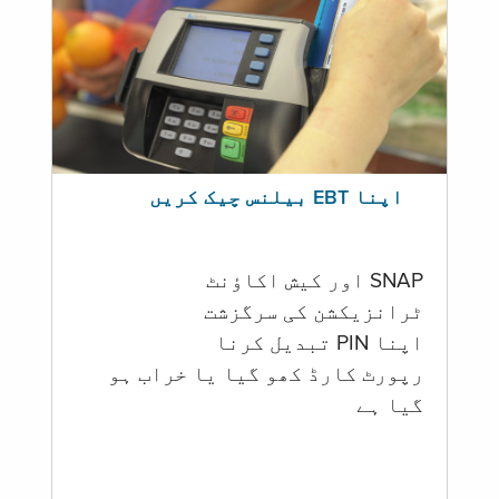
اپنا EBT بیلنس چیک کریں
SNAP اور کیش اکاؤنٹ
ٹرانزیکشن کی سرگزشت
اپنا PIN تبدیل کرنا
رپورٹ کارڈ کھو گیا یا خراب ہو
گيا ہے