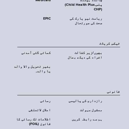
چائلڈ ہیلتھ
Medicaid
پلس‎(Child Health Plus,
CHP)‎
ریاست نیو یارک کی
EPIC
صحت کی صورتحال
ٹیکس کریڈٹ
بچوں/زیر کفالت
کمائی گئی آمدنی
افراد کی دیکھ بھال
بغیر تحویل والا والد
یا والدہ
قانونی
رازداری کی پالیسی
رسائی
معقول سہولت
اعلان لاتعلقی
ہم سے رابطہ کریں
اطلاعات تک رسائی کا
قانون (FOIL)