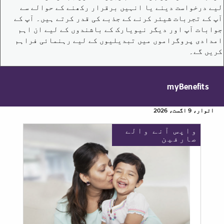
لیے درخواست دینے یا انہیں برقرار رکھنے کے حوالے سے
آپ کے تجربات شیئر کرنے کے جذبے کی قدر کرتے ہیں۔ آپ کے
جوابات آپ اور دیگر نیویارک کے باشندوں کے لیے ان اہم
امدادی پروگراموں میں تبدیلیوں کے لیے رہنمائی فراہم
کریں گے۔
myBenefits
اتوار، 9 اگست، 2026
واپس آنے والے
صارفین