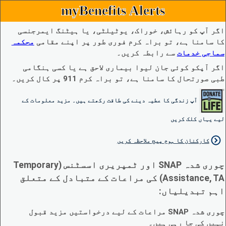
myBenefits Alerts
اگر آپ کو رہائش، خوراک، یوٹیلٹی، یا ہیٹنگ ایمرجنسی
کا سامنا ہے، تو براہ کرم فوری طور پر اپنے مقامی
محکمہ
سماجی خدمات
سے رابطہ کریں۔
اگر آپکو کوئی جان لیوا بیماری لاحق ہے یا کسی ہنگامی
طبی صورتحال کا سامنا ہے، تو براہ کرم 911 پر کال کریں۔
آپ زندگی کا عطیہ دینے کی طاقت رکھتے ہیں۔ مزید معلومات کے
لیے یہاں کلک کریں
کارکنان کا ہوم پیج ملاحظہ کریں
چوری شدہ SNAP اور ٹمپریری اسسٹنس (Temporary
Assistance, TA) کی مراعات کے متبادل کے متعلق
اہم تبدیلیاں:
چوری شدہ SNAP مراعات کے لیے درخواستیں مزید قبول
نہیں کی جا رہی ہیں۔