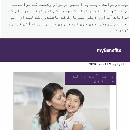
لیے درخواست دینے یا انہیں برقرار رکھنے کے حوالے سے
آپ کے تجربات شیئر کرنے کے جذبے کی قدر کرتے ہیں۔ آپ کے
جوابات آپ اور دیگر نیویارک کے باشندوں کے لیے ان اہم
امدادی پروگراموں میں تبدیلیوں کے لیے رہنمائی فراہم
کریں گے۔
myBenefits
اتوار، 9 اگست، 2026
واپس آنے والے
صارفین