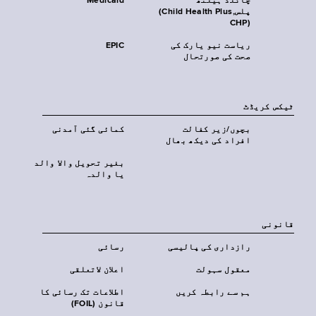
چائلڈ ہیلتھ
Medicaid
پلس‎(Child Health Plus,
CHP)‎
ریاست نیو یارک کی
EPIC
صحت کی صورتحال
ٹیکس کریڈٹ
بچوں/زیر کفالت
کمائی گئی آمدنی
افراد کی دیکھ بھال
بغیر تحویل والا والد
یا والدہ
قانونی
رازداری کی پالیسی
رسائی
معقول سہولت
اعلان لاتعلقی
ہم سے رابطہ کریں
اطلاعات تک رسائی کا
قانون (FOIL)