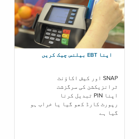
اپنا EBT بیلنس چیک کریں
SNAP اور کیش اکاؤنٹ
ٹرانزیکشن کی سرگزشت
اپنا PIN تبدیل کرنا
رپورٹ کارڈ کھو گیا یا خراب ہو
گيا ہے