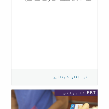
نیا اکاؤنٹ بنائیں
EBT کا بیلنس