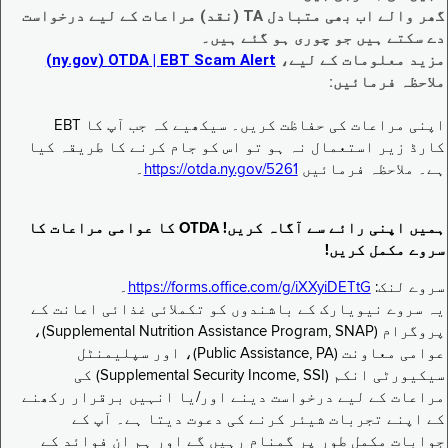
گھر والے اب بھی متبادل TA (نقد) مراعات کے لیے درخواست
دے سکتے ہیں جو چوری ہو گئے ہیں۔
مزید معلومات کے لیے،
EBT Scam Alert ‏| OTDA ‏(ny.gov)
ملاحظہ فرمائیں:
اپنی مراعات کی حفاظت کریں۔ سیکھیے کہ جب آپ کا EBT
کارڈ زیر استعمال نہ ہو تو اس کو جام کرنے کا طریقہ کیا
ہے۔ ملاحظہ فرمائیں
https://otda.ny.gov/5261
۔
ہمیں اپنی رائے سے آگاہ کریں! OTDA کا عوامی مراعات کا
سروے مکمل کریں!
سروے لنک:
https://forms.office.com/g/iXXyiDETtG
۔
یہ سروے نیویارک کے باشندوں کو تکملائی غذائی اعانت کے
پروگرام (Supplemental Nutrition Assistance Program, SNAP)،
عوامی معاونت (Public Assistance, PA)، اور سپلیمنٹل
سیکیورٹی انکم (Supplemental Security Income, SSI) کی
مراعات کے لیے درخواست دینے اور/یا انہیں برقرار رکھنے
کے اپنے تجربات شیئر کرنے کی دعوت دیتا ہے۔ آپ کے
جوابات مکمل طور پر گمنام رہیں گے اور ہم ان فوائد کے