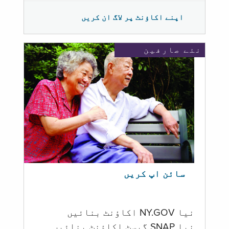
اپنے اکاؤنٹ پر لاگ ان کریں
نئے صارفین
سائن اپ کریں
نیا NY.GOV اکاؤنٹ بنائیں
نیا SNAP گیسٹ اکاؤنٹ بنائیں