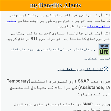
myBenefits Alerts
اگر آپ کو رہائش، خوراک، یوٹیلٹی، یا ہیٹنگ ایمرجنسی
کا سامنا ہے، تو براہ کرم فوری طور پر اپنے مقامی
محکمہ
سماجی خدمات
سے رابطہ کریں۔
اگر آپکو کوئی جان لیوا بیماری لاحق ہے یا کسی ہنگامی
طبی صورتحال کا سامنا ہے، تو براہ کرم 911 پر کال کریں۔
آپ زندگی کا عطیہ دینے کی طاقت رکھتے ہیں۔ مزید معلومات کے
لیے یہاں کلک کریں
کارکنان کا ہوم پیج ملاحظہ کریں
چوری شدہ SNAP اور ٹمپریری اسسٹنس (Temporary
Assistance, TA) کی مراعات کے متبادل کے متعلق
اہم تبدیلیاں:
چوری شدہ SNAP مراعات کے لیے درخواستیں مزید قبول
نہیں کی جا رہی ہیں۔