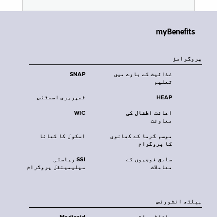
myBenefits
پروگرامز
غذائیت کے بارے میں
SNAP
تعلیم
HEAP
ٹمپریری اسسٹنس
اعانت اطفال کی
WIC
معاونت
موسم گرما کے کھانوں
اسکول کا کھانا
کا پروگرام
سابق فوجیوں کے
SSI ریاستی
معاملات
سپلیمینٹل پروگرام
‏ہیلتھ انشورنس