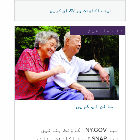
اپنے اکاؤنٹ پر لاگ ان کریں
نئے صارفین
سائن اپ کریں
نیا NY.GOV اکاؤنٹ بنائیں
نیا SNAP گیسٹ اکاؤنٹ بنائیں