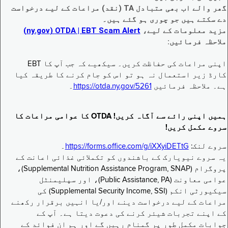
گھر والے اب بھی متبادل TA (نقد) مراعات کے لیے درخواست
دے سکتے ہیں جو چوری ہو گئے ہیں۔
مزید معلومات کے لیے،
EBT Scam Alert ‏| OTDA ‏(ny.gov)
ملاحظہ فرمائیں:
اپنی مراعات کی حفاظت کریں۔ سیکھیے کہ جب آپ کا EBT
کارڈ زیر استعمال نہ ہو تو اس کو جام کرنے کا طریقہ کیا
ہے۔ ملاحظہ فرمائیں
https://otda.ny.gov/5261
۔
ہمیں اپنی رائے سے آگاہ کریں! OTDA کا عوامی مراعات کا
سروے مکمل کریں!
سروے لنک:
https://forms.office.com/g/iXXyiDETtG
۔
یہ سروے نیویارک کے باشندوں کو تکملائی غذائی اعانت کے
پروگرام (Supplemental Nutrition Assistance Program, SNAP)،
عوامی معاونت (Public Assistance, PA)، اور سپلیمنٹل
سیکیورٹی انکم (Supplemental Security Income, SSI) کی
مراعات کے لیے درخواست دینے اور/یا انہیں برقرار رکھنے
کے اپنے تجربات شیئر کرنے کی دعوت دیتا ہے۔ آپ کے
جوابات مکمل طور پر گمنام رہیں گے اور ہم ان فوائد کے