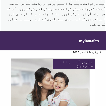
لیے درخواست دینے یا انہیں برقرار رکھنے کے حوالے سے
آپ کے تجربات شیئر کرنے کے جذبے کی قدر کرتے ہیں۔ آپ کے
جوابات آپ اور دیگر نیویارک کے باشندوں کے لیے ان اہم
امدادی پروگراموں میں تبدیلیوں کے لیے رہنمائی فراہم
کریں گے۔
myBenefits
اتوار، 9 اگست، 2026
واپس آنے والے
صارفین