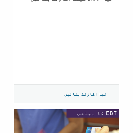
نیا اکاؤنٹ بنائیں
EBT کا بیلنس