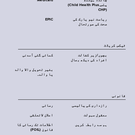
چائلڈ ہیلتھ
Medicaid
پلس‎(Child Health Plus,
CHP)‎
ریاست نیو یارک کی
EPIC
صحت کی صورتحال
ٹیکس کریڈٹ
بچوں/زیر کفالت
کمائی گئی آمدنی
افراد کی دیکھ بھال
بغیر تحویل والا والد
یا والدہ
قانونی
رازداری کی پالیسی
رسائی
معقول سہولت
اعلان لاتعلقی
ہم سے رابطہ کریں
اطلاعات تک رسائی کا
قانون (FOIL)