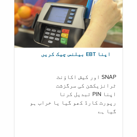
اپنا EBT بیلنس چیک کریں
SNAP اور کیش اکاؤنٹ
ٹرانزیکشن کی سرگزشت
اپنا PIN تبدیل کرنا
رپورٹ کارڈ کھو گیا یا خراب ہو
گيا ہے