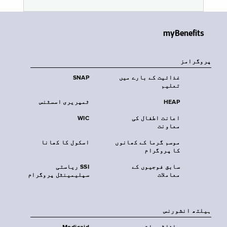
myBenefits
پروگرامز
غذائیت کے بارے میں
SNAP
تعلیم
HEAP
ٹمپریری اسسٹنس
اعانت اطفال کی
WIC
معاونت
موسم گرما کے کھانوں
اسکول کا کھانا
کا پروگرام
سابق فوجیوں کے
SSI ریاستی
معاملات
سپلیمینٹل پروگرام
‏ہیلتھ انشورنس