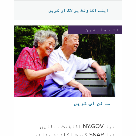
اپنے اکاؤنٹ پر لاگ ان کریں
نئے صارفین
سائن اپ کریں
نیا NY.GOV اکاؤنٹ بنائیں
نیا SNAP گیسٹ اکاؤنٹ بنائیں