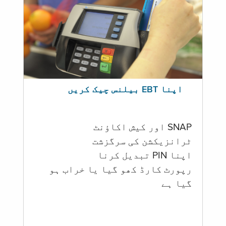
اپنا EBT بیلنس چیک کریں
SNAP اور کیش اکاؤنٹ
ٹرانزیکشن کی سرگزشت
اپنا PIN تبدیل کرنا
رپورٹ کارڈ کھو گیا یا خراب ہو
گيا ہے