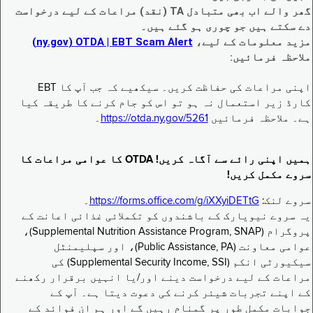
گھر والے اب بھی متبادل TA (نقد) مراعات کے لیے درخواست
دے سکتے ہیں جو چوری ہو گئے ہیں۔
مزید معلومات کے لیے،
EBT Scam Alert ‏| OTDA ‏(ny.gov)
ملاحظہ فرمائیں:
اپنی مراعات کی حفاظت کریں۔ سیکھیے کہ جب آپ کا EBT
کارڈ زیر استعمال نہ ہو تو اس کو جام کرنے کا طریقہ کیا
ہے۔ ملاحظہ فرمائیں
https://otda.ny.gov/5261
۔
ہمیں اپنی رائے سے آگاہ کریں! OTDA کا عوامی مراعات کا
سروے مکمل کریں!
سروے لنک:
https://forms.office.com/g/iXXyiDETtG
۔
یہ سروے نیویارک کے باشندوں کو تکملائی غذائی اعانت کے
پروگرام (Supplemental Nutrition Assistance Program, SNAP)،
عوامی معاونت (Public Assistance, PA)، اور سپلیمنٹل
سیکیورٹی انکم (Supplemental Security Income, SSI) کی
مراعات کے لیے درخواست دینے اور/یا انہیں برقرار رکھنے
کے اپنے تجربات شیئر کرنے کی دعوت دیتا ہے۔ آپ کے
جوابات مکمل طور پر گمنام رہیں گے اور ہم ان فوائد کے