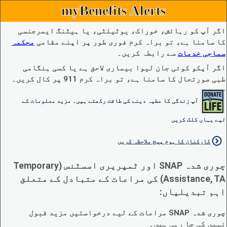
myBenefits Alerts
اگر آپ کو رہائش، خوراک، یوٹیلٹی، یا ہیٹنگ ایمرجنسی
کا سامنا ہے، تو براہ کرم فوری طور پر اپنے مقامی
محکمہ
سماجی خدمات
سے رابطہ کریں۔
اگر آپکو کوئی جان لیوا بیماری لاحق ہے یا کسی ہنگامی
طبی صورتحال کا سامنا ہے، تو براہ کرم 911 پر کال کریں۔
آپ زندگی کا عطیہ دینے کی طاقت رکھتے ہیں۔ مزید معلومات کے
لیے یہاں کلک کریں
کارکنان کا ہوم پیج ملاحظہ کریں
چوری شدہ SNAP اور ٹمپریری اسسٹنس (Temporary
Assistance, TA) کی مراعات کے متبادل کے متعلق
اہم تبدیلیاں:
چوری شدہ SNAP مراعات کے لیے درخواستیں مزید قبول
نہیں کی جا رہی ہیں۔