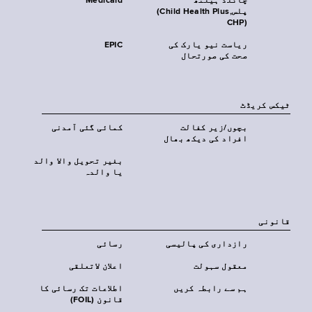
چائلڈ ہیلتھ
Medicaid
پلس‎(Child Health Plus,
CHP)‎
ریاست نیو یارک کی
EPIC
صحت کی صورتحال
ٹیکس کریڈٹ
بچوں/زیر کفالت
کمائی گئی آمدنی
افراد کی دیکھ بھال
بغیر تحویل والا والد
یا والدہ
قانونی
رازداری کی پالیسی
رسائی
معقول سہولت
اعلان لاتعلقی
ہم سے رابطہ کریں
اطلاعات تک رسائی کا
قانون (FOIL)