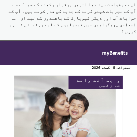
لیے درخواست دینے یا انہیں برقرار رکھنے کے حوالے سے
آپ کے تجربات شیئر کرنے کے جذبے کی قدر کرتے ہیں۔ آپ کے
جوابات آپ اور دیگر نیویارک کے باشندوں کے لیے ان اہم
امدادی پروگراموں میں تبدیلیوں کے لیے رہنمائی فراہم
کریں گے۔
myBenefits
جمعرات، 6 اگست، 2026
واپس آنے والے
صارفین