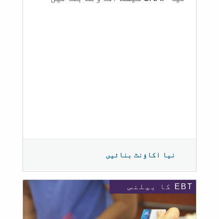
نیا اکاؤنٹ بنائیں
EBT کا بیلنس