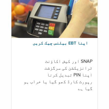
اپنا EBT بیلنس چیک کریں
SNAP اور کیش اکاؤنٹ
ٹرانزیکشن کی سرگزشت
اپنا PIN تبدیل کرنا
رپورٹ کارڈ کھو گیا یا خراب ہو
گيا ہے