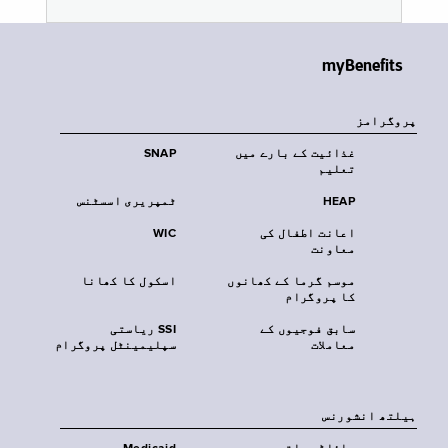
myBenefits
پروگرامز
غذائیت کے بارے میں
SNAP
تعلیم
HEAP
ٹمپریری اسسٹنس
اعانت اطفال کی
WIC
معاونت
موسم گرما کے کھانوں
اسکول کا کھانا
کا پروگرام
سابق فوجیوں کے
SSI ریاستی
معاملات
سپلیمینٹل پروگرام
‏ہیلتھ انشورنس