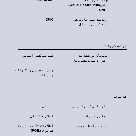
چائلڈ ہیلتھ
Medicaid
پلس‎(Child Health Plus,
CHP)‎
ریاست نیو یارک کی
EPIC
صحت کی صورتحال
ٹیکس کریڈٹ
بچوں/زیر کفالت
کمائی گئی آمدنی
افراد کی دیکھ بھال
بغیر تحویل والا والد
یا والدہ
قانونی
رازداری کی پالیسی
رسائی
معقول سہولت
اعلان لاتعلقی
ہم سے رابطہ کریں
اطلاعات تک رسائی کا
قانون (FOIL)