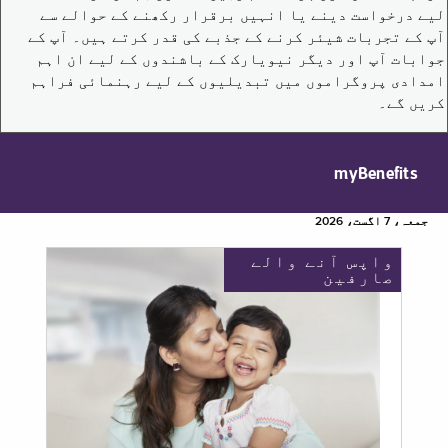
لیے درخواست دینے یا انہیں برقرار رکھنے کے حوالے سے
آپ کے تجربات شیئر کرنے کے جذبے کی قدر کرتے ہیں۔ آپ کے
جوابات آپ اور دیگر نیویارک کے باشندوں کے لیے ان اہم
امدادی پروگراموں میں تبدیلیوں کے لیے رہنمائی فراہم
کریں گے۔
myBenefits
جمعہ، 7 اگست، 2026
واپس آنے والے
صارفین