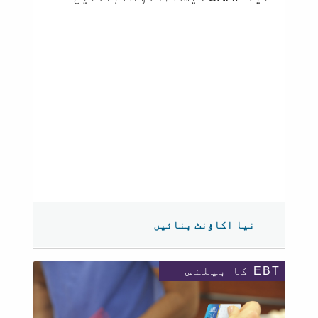
نیا اکاؤنٹ بنائیں
EBT کا بیلنس