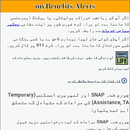
myBenefits Alerts
اگر آپ کو رہائش، خوراک، یوٹیلٹی، یا ہیٹنگ ایمرجنسی
کا سامنا ہے، تو براہ کرم فوری طور پر اپنے مقامی
محکمہ
سماجی خدمات
سے رابطہ کریں۔
اگر آپکو کوئی جان لیوا بیماری لاحق ہے یا کسی ہنگامی
طبی صورتحال کا سامنا ہے، تو براہ کرم 911 پر کال کریں۔
آپ زندگی کا عطیہ دینے کی طاقت رکھتے ہیں۔ مزید معلومات کے
لیے یہاں کلک کریں
کارکنان کا ہوم پیج ملاحظہ کریں
چوری شدہ SNAP اور ٹمپریری اسسٹنس (Temporary
Assistance, TA) کی مراعات کے متبادل کے متعلق
اہم تبدیلیاں:
چوری شدہ SNAP مراعات کے لیے درخواستیں مزید قبول
نہیں کی جا رہی ہیں۔