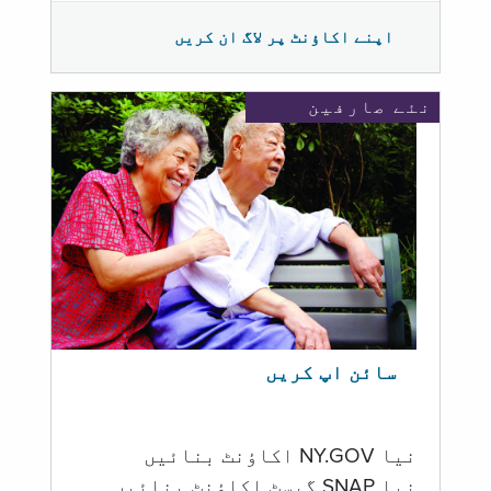
اپنے اکاؤنٹ پر لاگ ان کریں
نئے صارفین
سائن اپ کریں
نیا NY.GOV اکاؤنٹ بنائیں
نیا SNAP گیسٹ اکاؤنٹ بنائیں