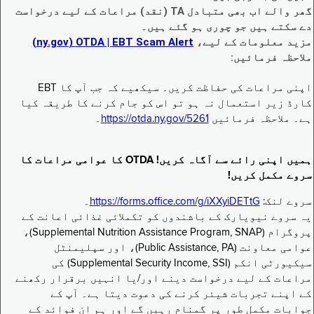
گھر والے اب بھی متبادل TA (نقد) مراعات کے لیے درخواست
دے سکتے ہیں جو چوری ہو گئے ہیں۔
مزید معلومات کے لیے،
EBT Scam Alert ‏| OTDA ‏(ny.gov)
ملاحظہ فرمائیں:
اپنی مراعات کی حفاظت کریں۔ سیکھیے کہ جب آپ کا EBT
کارڈ زیر استعمال نہ ہو تو اس کو جام کرنے کا طریقہ کیا
ہے۔ ملاحظہ فرمائیں
https://otda.ny.gov/5261
۔
ہمیں اپنی رائے سے آگاہ کریں! OTDA کا عوامی مراعات کا
سروے مکمل کریں!
سروے لنک:
https://forms.office.com/g/iXXyiDETtG
۔
یہ سروے نیویارک کے باشندوں کو تکملائی غذائی اعانت کے
پروگرام (Supplemental Nutrition Assistance Program, SNAP)،
عوامی معاونت (Public Assistance, PA)، اور سپلیمنٹل
سیکیورٹی انکم (Supplemental Security Income, SSI) کی
مراعات کے لیے درخواست دینے اور/یا انہیں برقرار رکھنے
کے اپنے تجربات شیئر کرنے کی دعوت دیتا ہے۔ آپ کے
جوابات مکمل طور پر گمنام رہیں گے اور ہم ان فوائد کے