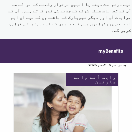
لیے درخواست دینے یا انہیں برقرار رکھنے کے حوالے سے
آپ کے تجربات شیئر کرنے کے جذبے کی قدر کرتے ہیں۔ آپ کے
جوابات آپ اور دیگر نیویارک کے باشندوں کے لیے ان اہم
امدادی پروگراموں میں تبدیلیوں کے لیے رہنمائی فراہم
کریں گے۔
myBenefits
جمعرات، 6 اگست، 2026
واپس آنے والے
صارفین