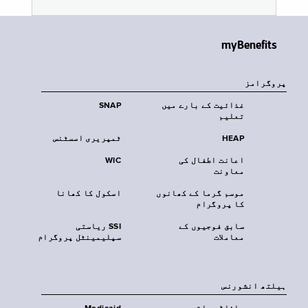
myBenefits
پروگرامز
غذائیت کے بارے میں
SNAP
تعلیم
HEAP
ٹمپریری اسسٹنس
اعانت اطفال کی
WIC
معاونت
موسم گرما کے کھانوں
اسکول کا کھانا
کا پروگرام
سابق فوجیوں کے
SSI ریاستی
معاملات
سپلیمینٹل پروگرام
‏ہیلتھ انشورنس