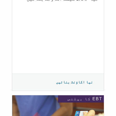
نیا اکاؤنٹ بنائیں
EBT کا بیلنس