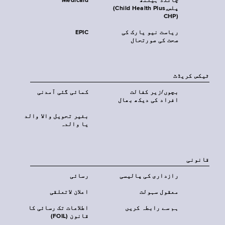
چائلڈ ہیلتھ
Medicaid
پلس‎(Child Health Plus,
CHP)‎
ریاست نیو یارک کی
EPIC
صحت کی صورتحال
ٹیکس کریڈٹ
بچوں/زیر کفالت
کمائی گئی آمدنی
افراد کی دیکھ بھال
بغیر تحویل والا والد
یا والدہ
قانونی
رازداری کی پالیسی
رسائی
معقول سہولت
اعلان لاتعلقی
ہم سے رابطہ کریں
اطلاعات تک رسائی کا
قانون (FOIL)