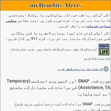
myBenefits Alerts
اگر آپ کو رہائش، خوراک، یوٹیلٹی، یا ہیٹنگ ایمرجنسی
کا سامنا ہے، تو براہ کرم فوری طور پر اپنے مقامی
محکمہ
سماجی خدمات
سے رابطہ کریں۔
اگر آپکو کوئی جان لیوا بیماری لاحق ہے یا کسی ہنگامی
طبی صورتحال کا سامنا ہے، تو براہ کرم 911 پر کال کریں۔
آپ زندگی کا عطیہ دینے کی طاقت رکھتے ہیں۔ مزید معلومات کے
لیے یہاں کلک کریں
کارکنان کا ہوم پیج ملاحظہ کریں
چوری شدہ SNAP اور ٹمپریری اسسٹنس (Temporary
Assistance, TA) کی مراعات کے متبادل کے متعلق
اہم تبدیلیاں:
چوری شدہ SNAP مراعات کے لیے درخواستیں مزید قبول
نہیں کی جا رہی ہیں۔