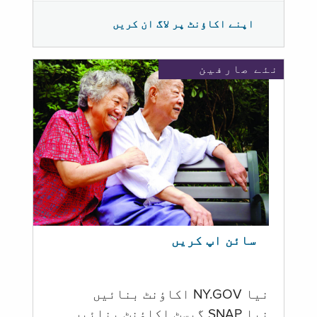
اپنے اکاؤنٹ پر لاگ ان کریں
نئے صارفین
سائن اپ کریں
نیا NY.GOV اکاؤنٹ بنائیں
نیا SNAP گیسٹ اکاؤنٹ بنائیں