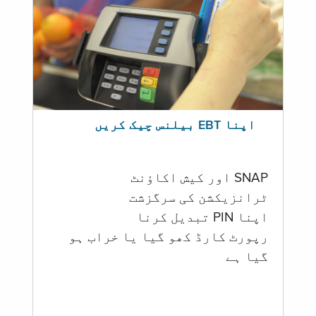
اپنا EBT بیلنس چیک کریں
SNAP اور کیش اکاؤنٹ
ٹرانزیکشن کی سرگزشت
اپنا PIN تبدیل کرنا
رپورٹ کارڈ کھو گیا یا خراب ہو
گيا ہے