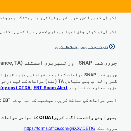
اگر آپ کو رہائش، خوراک، یوٹیلٹی، یا ہیٹنگ ایمرجنسی
اگر آپکو کوئی جان لیوا بیماری لاحق ہے یا کسی ہنگامی طبی صورتح
کارکنان کا ہوم پیج ملاحظہ کریں
چوری شدہ SNAP اور ٹمپریری اسسٹنس (Temporary Assistance, TA) کی مراعات کے متبادل کے متعلق اہم تبدیلیاں:
چوری شدہ SNAP مراعات کے لیے درخواستیں مزید قبول نہیں کی جا رہی ہیں۔
گھر والے اب بھی متبادل TA (نقد) مراعات کے لیے درخواست دے سکتے ہیں جو چوری ہو گئے ہیں۔
مزید معلومات کے لیے،
EBT Scam Alert ‏| OTDA ‏(ny.gov)
م
اپنی مراعات کی حفاظت کریں۔ سیکھیے کہ جب آپ کا EBT کارڈ زیر استعمال نہ ہو تو اس کو جام کرنے کا طریقہ کیا ہے۔ ملاحظہ فرمائیں
ہمیں اپنی رائے سے آگاہ کریں! OTDA کا عوامی مراعات کا سروے مکمل کریں!
سروے لنک:
https://forms.office.com/g/iXXyiDETtG
۔