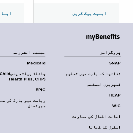
اپنا 
اہلیت چیک کریں
myBenefits
پروگرامز
‏ہیلتھ انشورنس
Medicaid
SNAP
غذائیت کے بارے میں تعلیم
چائلڈ ہیلتھ پلسhild
Health Plus, CHP)‎
ٹمپریری اسسٹنس
EPIC
HEAP
ریاست نیو یارک کی صحت
WIC
صورتحال
اعانت اطفال کی معاونت
اسکول کا کھانا