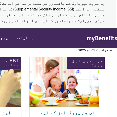
سیکیورٹی ا
طور پر گمنام رہیں گے اور ہم ان فوائد کے لیے درخواست
دیگر نیویارک کے باشندوں کے لیے ان اہم امدادی پروگر
myBenefits
ہدایات
پرو
جمعرات، 6 اگست، 2026
کیا میں اہل
EBT کا
ہوں؟
بیلنس
اپنا EBT بیلنس چیک ک
آپ جن پروگرامز کے لیے