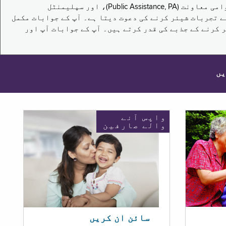
یہ سروے نیویارک کے باشندوں کو تکملائی غذائی اعانت کے پروگرام (Supplemental Nutrition Assistance Program, SNAP)، عوامی معاونت (Public Assistance, PA)، اور سپلیمنٹل
یں برقرار رکھنے کے اپنے تجربات شیئر کرنے کی دعوت دیتا ہے۔ آپ کے جوابات مکمل
 کرنے کے جذبے کی قدر کرتے ہیں۔ آپ کے جوابات آپ اور
یں
واپس آنے
والے صارفین
سائن ان کریں