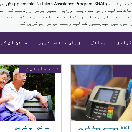
نکم (Supplemental Security Income, SSI) کی مراعات کے لیے درخواست دینے اور/یا انہ
 دینے یا انہیں برقرار رکھنے کے حوالے سے آپ کے تجربات شیئر
اموں میں تبدیلیوں کے لیے رہنمائی فراہم کریں گے۔
گرامز
وسائل
زبان منتخب کریں
سائن ان کر
نئے صارفین
سائن اپ کریں
ریں