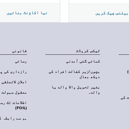
نیا اکاؤنٹ بنائیں
بیلنس چیک کریں
ٹیکس کریڈٹ
قانونی
کمائی گئی آمدنی
رسائی
‎(C
بچوں/زیر کفالت افراد کی
رازداری کی پ
دیکھ بھال
اعلان لاتعلقی
بغیر تحویل والا والد یا
والدہ
معقول سہولت
 کی
اطلاعات تک رس
(FOIL)
ہم سے رابطہ ک