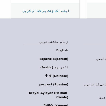
اپنے اکاؤنٹ پر لاگ ان کریں
زبان منتخب کریں
English
الیسی
Español (Spanish)
العربية (Arabic)
中文 (Chinese)
ائی کا قانون
русский (Russian)
Kreyòl Ayisyen (Haitian-
ریں
Creole)
한국어 (Korean)