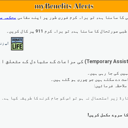
myBenefits Alerts
 کا سامنا ہے، تو براہ کرم فوری طور پر اپنے مقامی
محکمہ س
ال کا سامنا ہے، تو براہ کرم 911 پر کال کریں۔
آپ زند
لاحظہ فرمائیں: