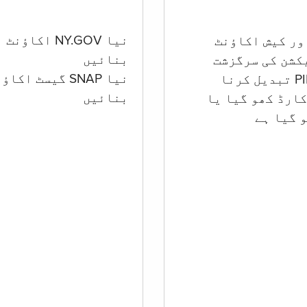
نیا NY.GOV اکاؤنٹ
بنائیں
کشن کی سرگزشت
نیا SNAP گیسٹ اکا
بنائیں
ارڈ کھو گیا یا
 گيا ہے