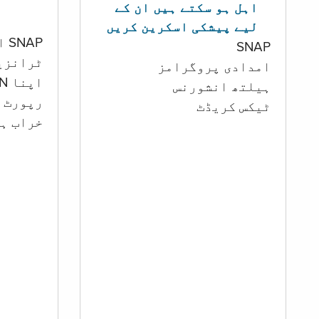
اہل ہو سکتے ہیں ان کے
لیے پیشکی اسکرین کریں
SNAP اور کیش اکاؤنٹ
SNAP
ٹرانزی
امدادی پروگرامز
اپنا PIN تبدیل کرنا
‏ہیلتھ انشورنس
رپورٹ ک
ٹیکس کریڈٹ
خراب ہو