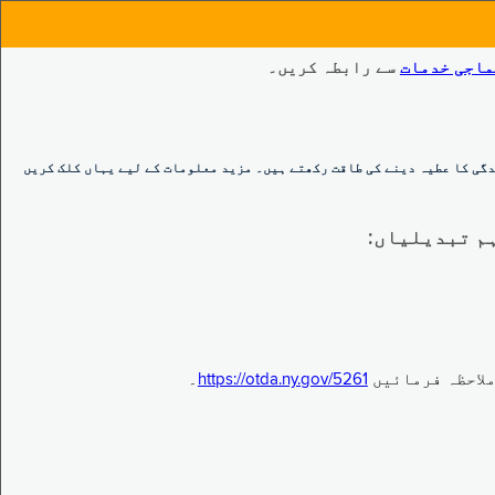
ماجی خدمات
سے رابطہ کریں۔
گی کا عطیہ دینے کی طاقت رکھتے ہیں۔ مزید معلومات کے لیے یہاں کلک کریں
https://otda.ny.gov/5261
۔