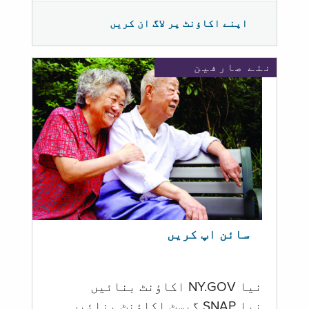
اپنے اکاؤنٹ پر لاگ ان کریں
نئے صارفین
سائن اپ کریں
نیا NY.GOV اکاؤنٹ بنائیں
نیا SNAP گیسٹ اکاؤنٹ بنائیں