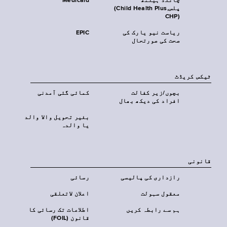
چائلڈ ہیلتھ
Medicaid
پلس‎(Child Health Plus,
CHP)‎
ریاست نیو یارک کی
EPIC
صحت کی صورتحال
ٹیکس کریڈٹ
بچوں/زیر کفالت
کمائی گئی آمدنی
افراد کی دیکھ بھال
بغیر تحویل والا والد
یا والدہ
قانونی
رازداری کی پالیسی
رسائی
معقول سہولت
اعلان لاتعلقی
ہم سے رابطہ کریں
اطلاعات تک رسائی کا
قانون (FOIL)