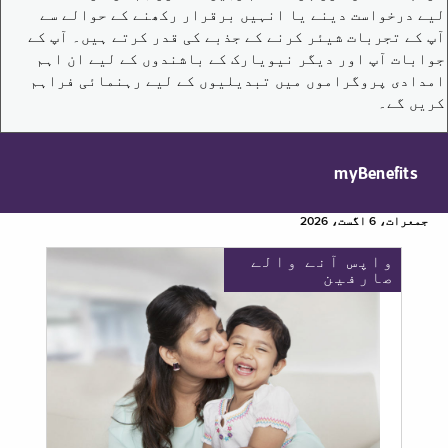
لیے درخواست دینے یا انہیں برقرار رکھنے کے حوالے سے
آپ کے تجربات شیئر کرنے کے جذبے کی قدر کرتے ہیں۔ آپ کے
جوابات آپ اور دیگر نیویارک کے باشندوں کے لیے ان اہم
امدادی پروگراموں میں تبدیلیوں کے لیے رہنمائی فراہم
کریں گے۔
myBenefits
جمعرات، 6 اگست، 2026
واپس آنے والے
صارفین