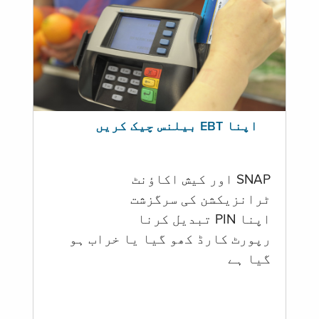
اپنا EBT بیلنس چیک کریں
SNAP اور کیش اکاؤنٹ
ٹرانزیکشن کی سرگزشت
اپنا PIN تبدیل کرنا
رپورٹ کارڈ کھو گیا یا خراب ہو
گيا ہے