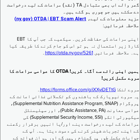
گھر والے اب بھی متبادل TA (نقد) مراعات کے لیے درخواست
دے سکتے ہیں جو چوری ہو گئے ہیں۔
مزید معلومات کے لیے،
EBT Scam Alert ‏| OTDA ‏(ny.gov)
ملاحظہ فرمائیں:
اپنی مراعات کی حفاظت کریں۔ سیکھیے کہ جب آپ کا EBT
کارڈ زیر استعمال نہ ہو تو اس کو جام کرنے کا طریقہ کیا
ہے۔ ملاحظہ فرمائیں
https://otda.ny.gov/5261
۔
ہمیں اپنی رائے سے آگاہ کریں! OTDA کا عوامی مراعات کا
سروے مکمل کریں!
سروے لنک:
https://forms.office.com/g/iXXyiDETtG
۔
یہ سروے نیویارک کے باشندوں کو تکملائی غذائی اعانت کے
پروگرام (Supplemental Nutrition Assistance Program, SNAP)،
عوامی معاونت (Public Assistance, PA)، اور سپلیمنٹل
سیکیورٹی انکم (Supplemental Security Income, SSI) کی
مراعات کے لیے درخواست دینے اور/یا انہیں برقرار رکھنے
کے اپنے تجربات شیئر کرنے کی دعوت دیتا ہے۔ آپ کے
جوابات مکمل طور پر گمنام رہیں گے اور ہم ان فوائد کے