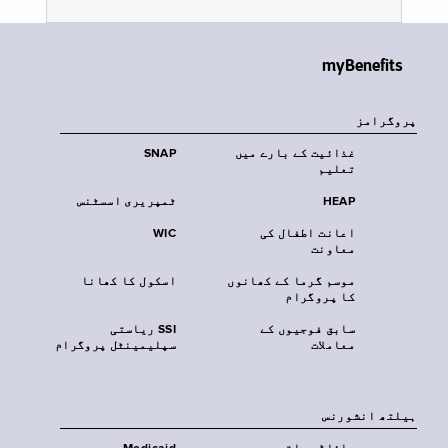
myBenefits
پروگرامز
غذائیت کے بارے میں
SNAP
تعلیم
HEAP
ٹمپریری اسسٹنس
اعانت اطفال کی
WIC
معاونت
موسم گرما کے کھانوں
اسکول کا کھانا
کا پروگرام
سابق فوجیوں کے
SSI ریاستی
معاملات
سپلیمینٹل پروگرام
‏ہیلتھ انشورنس