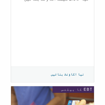
نیا اکاؤنٹ بنائیں
EBT کا بیلنس