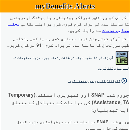
myBenefits Alerts
اگر آپ کو رہائش، خوراک، یوٹیلٹی، یا ہیٹنگ ایمرجنسی
کا سامنا ہے، تو براہ کرم فوری طور پر اپنے مقامی
محکمہ
سماجی خدمات
سے رابطہ کریں۔
اگر آپکو کوئی جان لیوا بیماری لاحق ہے یا کسی ہنگامی
طبی صورتحال کا سامنا ہے، تو براہ کرم 911 پر کال کریں۔
آپ زندگی کا عطیہ دینے کی طاقت رکھتے ہیں۔ مزید معلومات کے
لیے یہاں کلک کریں
کارکنان کا ہوم پیج ملاحظہ کریں
چوری شدہ SNAP اور ٹمپریری اسسٹنس (Temporary
Assistance, TA) کی مراعات کے متبادل کے متعلق
اہم تبدیلیاں:
چوری شدہ SNAP مراعات کے لیے درخواستیں مزید قبول
نہیں کی جا رہی ہیں۔