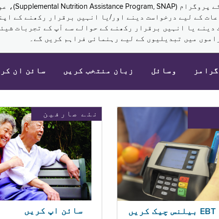
نکم (Supplemental Security Income, SSI) کی مراعات کے لیے درخواست دینے اور/یا انہ
 دینے یا انہیں برقرار رکھنے کے حوالے سے آپ کے تجربات شیئر
اموں میں تبدیلیوں کے لیے رہنمائی فراہم کریں گے۔
گرامز
وسائل
زبان منتخب کریں
سائن ان کر
نئے صارفین
سائن اپ کریں
ریں