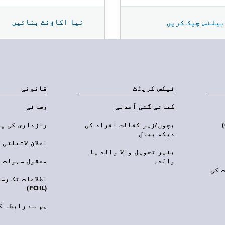
نیا اکاؤنٹ بنائیں
بیلنس چیک کریں
ٹیکس کریڈٹ
قانونی
کمائی گئی آمدنی
رسائی
‎(C
بچوں/زیر کفالت افراد کی
رازداری کی پ
دیکھ بھال
اعلان لاتعلقی
بغیر تحویل والا والد یا
والدہ
معقول سہولت
 کی
اطلاعات تک رس
(FOIL)
ہم سے رابطہ ک