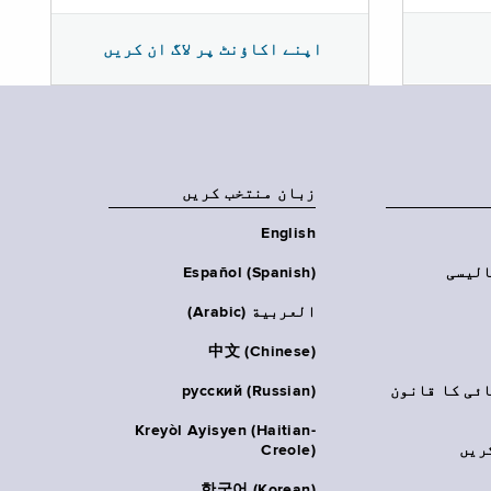
اپنے اکاؤنٹ پر لاگ ان کریں
زبان منتخب کریں
English
الیسی
Español (Spanish)
العربية (Arabic)
中文 (Chinese)
ائی کا قانون
русский (Russian)
Kreyòl Ayisyen (Haitian-
ریں
Creole)
한국어 (Korean)