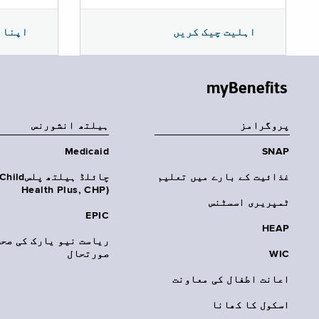
اپنا 
اہلیت چیک کریں
myBenefits
پروگرامز
‏ہیلتھ انشورنس
Medicaid
SNAP
غذائیت کے بارے میں تعلیم
چائلڈ ہیلتھ پلسhild
Health Plus, CHP)‎
ٹمپریری اسسٹنس
EPIC
HEAP
ریاست نیو یارک کی صحت
WIC
صورتحال
اعانت اطفال کی معاونت
اسکول کا کھانا