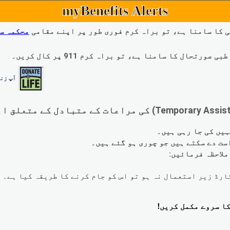
myBenefits Alerts
 کا سامنا ہے، تو براہ کرم فوری طور پر اپنے مقامی
محکمہ س
ال کا سامنا ہے، تو براہ کرم 911 پر کال کریں۔
آپ زند
لاحظہ فرمائیں: