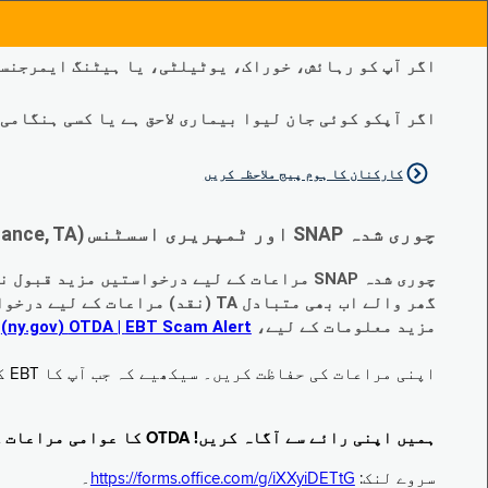
اگر آپ کو رہائش، خوراک، یوٹیلٹی، یا ہیٹنگ ایمرجنسی
اگر آپکو کوئی جان لیوا بیماری لاحق ہے یا کسی ہنگامی طبی صورتح
کارکنان کا ہوم پیج ملاحظہ کریں
چوری شدہ SNAP اور ٹمپریری اسسٹنس (Temporary Assistance, TA) کی مراعات کے متبادل کے متعلق اہم تبدیلیاں:
چوری شدہ SNAP مراعات کے لیے درخواستیں مزید قبول نہیں کی جا رہی ہیں۔
گھر والے اب بھی متبادل TA (نقد) مراعات کے لیے درخواست دے سکتے ہیں جو چوری ہو گئے ہیں۔
مزید معلومات کے لیے،
EBT Scam Alert ‏| OTDA ‏(ny.gov)
م
اپنی مراعات کی حفاظت کریں۔ سیکھیے کہ جب آپ کا EBT کارڈ زیر استعمال نہ ہو تو اس کو جام کرنے کا طریقہ کیا ہے۔ ملاحظہ فرمائیں
ہمیں اپنی رائے سے آگاہ کریں! OTDA کا عوامی مراعات کا سروے مکمل کریں!
سروے لنک:
https://forms.office.com/g/iXXyiDETtG
۔