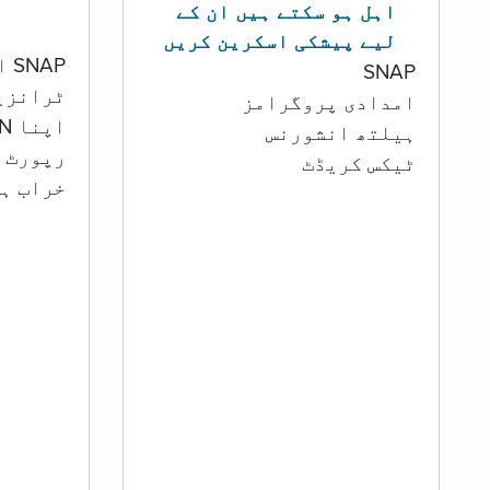
اہل ہو سکتے ہیں ان کے
لیے پیشکی اسکرین کریں
SNAP اور کیش اکاؤنٹ
SNAP
ٹرانزی
امدادی پروگرامز
اپنا PIN تبدیل کرنا
‏ہیلتھ انشورنس
رپورٹ ک
ٹیکس کریڈٹ
خراب ہو