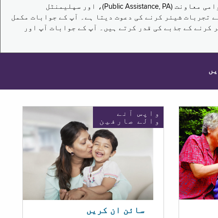
یہ سروے نیویارک کے باشندوں کو تکملائی غذائی اعانت کے پروگرام (Supplemental Nutrition Assistance Program, SNAP)، عوامی معاونت (Public Assistance, PA)، اور سپلیمنٹل
یں برقرار رکھنے کے اپنے تجربات شیئر کرنے کی دعوت دیتا ہے۔ آپ کے جوابات مکمل
 کرنے کے جذبے کی قدر کرتے ہیں۔ آپ کے جوابات آپ اور
یں
واپس آنے
والے صارفین
سائن ان کریں