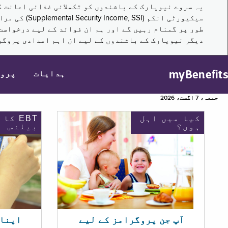
سیکیورٹی ا
طور پر گمنام رہیں گے اور ہم ان فوائد کے لیے درخواست
دیگر نیویارک کے باشندوں کے لیے ان اہم امدادی پروگر
myBenefits
ہدایات
پرو
جمعہ، 7 اگست، 2026
کیا میں اہل
EBT کا
ہوں؟
بیلنس
اپنا EBT بیلنس چیک ک
آپ جن پروگرامز کے لیے