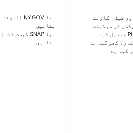
نیا NY.GOV اکاؤنٹ
بنائیں
کشن کی سرگزشت
نیا SNAP گیسٹ اکا
بنائیں
ارڈ کھو گیا یا
 گيا ہے