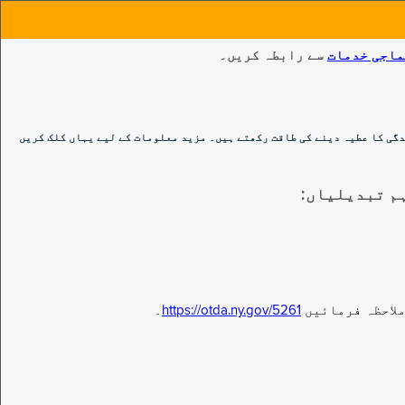
ماجی خدمات
سے رابطہ کریں۔
گی کا عطیہ دینے کی طاقت رکھتے ہیں۔ مزید معلومات کے لیے یہاں کلک کریں
https://otda.ny.gov/5261
۔