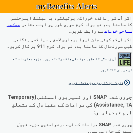
myBenefits Alerts
اگر آپ کو رہائش، خوراک، یوٹیلٹی، یا ہیٹنگ ایمرجنسی
کا سامنا ہے، تو براہ کرم فوری طور پر اپنے مقامی
محکمہ
سماجی خدمات
سے رابطہ کریں۔
اگر آپکو کوئی جان لیوا بیماری لاحق ہے یا کسی ہنگامی
طبی صورتحال کا سامنا ہے، تو براہ کرم 911 پر کال کریں۔
آپ زندگی کا عطیہ دینے کی طاقت رکھتے ہیں۔ مزید معلومات کے
لیے یہاں کلک کریں
کارکنان کا ہوم پیج ملاحظہ کریں
چوری شدہ SNAP اور ٹمپریری اسسٹنس (Temporary
Assistance, TA) کی مراعات کے متبادل کے متعلق
اہم تبدیلیاں:
چوری شدہ SNAP مراعات کے لیے درخواستیں مزید قبول
نہیں کی جا رہی ہیں۔