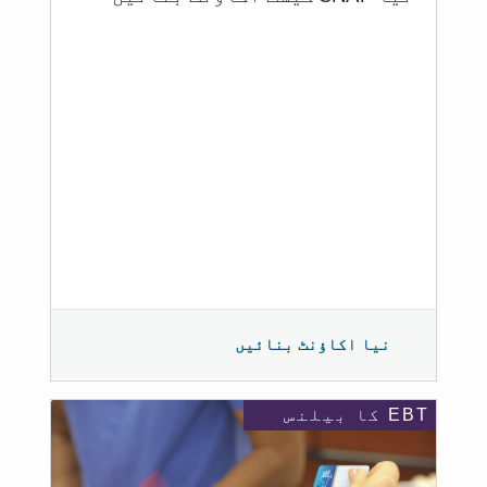
نیا اکاؤنٹ بنائیں
EBT کا بیلنس