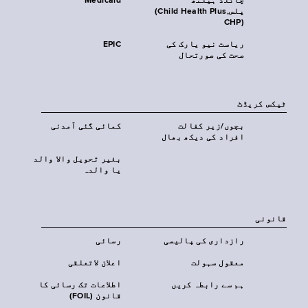
چائلڈ ہیلتھ
Medicaid
پلس‎(Child Health Plus,
CHP)‎
ریاست نیو یارک کی
EPIC
صحت کی صورتحال
ٹیکس کریڈٹ
بچوں/زیر کفالت
کمائی گئی آمدنی
افراد کی دیکھ بھال
بغیر تحویل والا والد
یا والدہ
قانونی
رازداری کی پالیسی
رسائی
معقول سہولت
اعلان لاتعلقی
ہم سے رابطہ کریں
اطلاعات تک رسائی کا
قانون (FOIL)