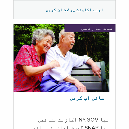
اپنے اکاؤنٹ پر لاگ ان کریں
نئے صارفین
سائن اپ کریں
نیا NY.GOV اکاؤنٹ بنائیں
نیا SNAP گیسٹ اکاؤنٹ بنائیں