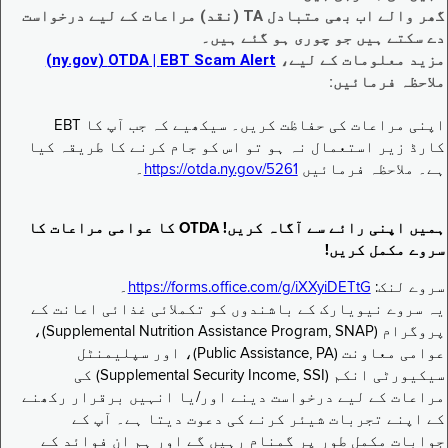
گھر والے اب بھی متبادل TA (نقد) مراعات کے لیے درخواست
دے سکتے ہیں جو چوری ہو گئے ہیں۔
مزید معلومات کے لیے،
EBT Scam Alert ‏| OTDA ‏(ny.gov)
ملاحظہ فرمائیں:
اپنی مراعات کی حفاظت کریں۔ سیکھیے کہ جب آپ کا EBT
کارڈ زیر استعمال نہ ہو تو اس کو جام کرنے کا طریقہ کیا
ہے۔ ملاحظہ فرمائیں
https://otda.ny.gov/5261
۔
ہمیں اپنی رائے سے آگاہ کریں! OTDA کا عوامی مراعات کا
سروے مکمل کریں!
سروے لنک:
https://forms.office.com/g/iXXyiDETtG
۔
یہ سروے نیویارک کے باشندوں کو تکملائی غذائی اعانت کے
پروگرام (Supplemental Nutrition Assistance Program, SNAP)،
عوامی معاونت (Public Assistance, PA)، اور سپلیمنٹل
سیکیورٹی انکم (Supplemental Security Income, SSI) کی
مراعات کے لیے درخواست دینے اور/یا انہیں برقرار رکھنے
کے اپنے تجربات شیئر کرنے کی دعوت دیتا ہے۔ آپ کے
جوابات مکمل طور پر گمنام رہیں گے اور ہم ان فوائد کے