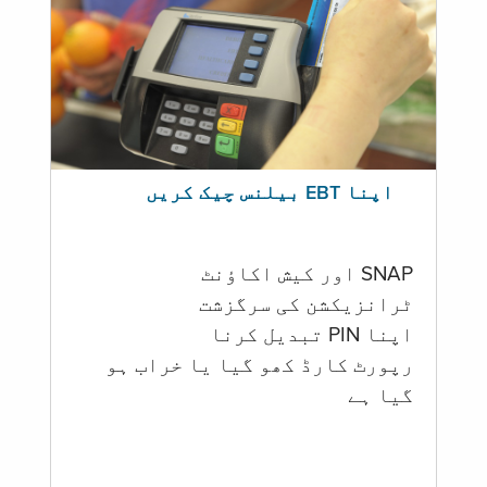
اپنا EBT بیلنس چیک کریں
SNAP اور کیش اکاؤنٹ
ٹرانزیکشن کی سرگزشت
اپنا PIN تبدیل کرنا
رپورٹ کارڈ کھو گیا یا خراب ہو
گيا ہے