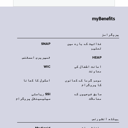
myBenefits
پروگرامز
غذائیت کے بارے میں
SNAP
تعلیم
HEAP
ٹمپریری اسسٹنس
اعانت اطفال کی
WIC
معاونت
موسم گرما کے کھانوں
اسکول کا کھانا
کا پروگرام
سابق فوجیوں کے
SSI ریاستی
معاملات
سپلیمینٹل پروگرام
‏ہیلتھ انشورنس