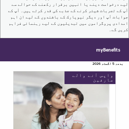
لیے درخواست دینے یا انہیں برقرار رکھنے کے حوالے سے
آپ کے تجربات شیئر کرنے کے جذبے کی قدر کرتے ہیں۔ آپ کے
جوابات آپ اور دیگر نیویارک کے باشندوں کے لیے ان اہم
امدادی پروگراموں میں تبدیلیوں کے لیے رہنمائی فراہم
کریں گے۔
myBenefits
بدھ، 5 اگست، 2026
واپس آنے والے
صارفین