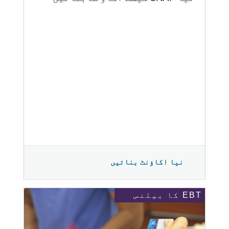
نیا اکاؤنٹ بنائیں
EBT کا بیلنس