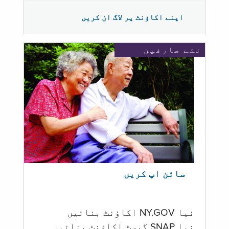
اپنے اکاؤنٹ پر لاگ ان کریں
نئے صارفین
سائن اپ کریں
نیا NY.GOV اکاؤنٹ بنائیں
نیا SNAP گیسٹ اکاؤنٹ بنائیں