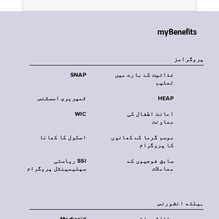
myBenefits
پروگرامز
غذائیت کے بارے میں
SNAP
تعلیم
HEAP
ٹمپریری اسسٹنس
اعانت اطفال کی
WIC
معاونت
موسم گرما کے کھانوں
اسکول کا کھانا
کا پروگرام
سابق فوجیوں کے
SSI ریاستی
معاملات
سپلیمینٹل پروگرام
‏ہیلتھ انشورنس