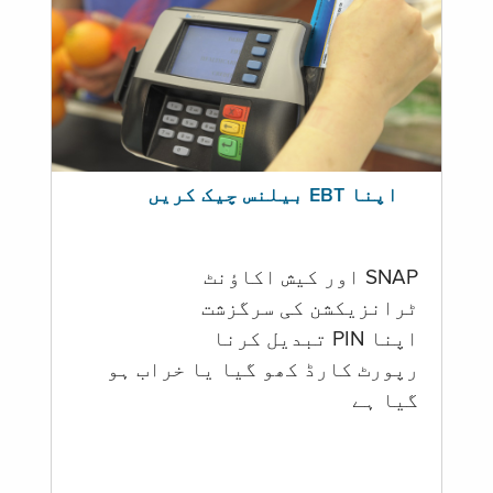
اپنا EBT بیلنس چیک کریں
SNAP اور کیش اکاؤنٹ
ٹرانزیکشن کی سرگزشت
اپنا PIN تبدیل کرنا
رپورٹ کارڈ کھو گیا یا خراب ہو
گيا ہے