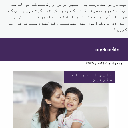
لیے درخواست دینے یا انہیں برقرار رکھنے کے حوالے سے
آپ کے تجربات شیئر کرنے کے جذبے کی قدر کرتے ہیں۔ آپ کے
جوابات آپ اور دیگر نیویارک کے باشندوں کے لیے ان اہم
امدادی پروگراموں میں تبدیلیوں کے لیے رہنمائی فراہم
کریں گے۔
myBenefits
جمعرات، 6 اگست، 2026
واپس آنے والے
صارفین