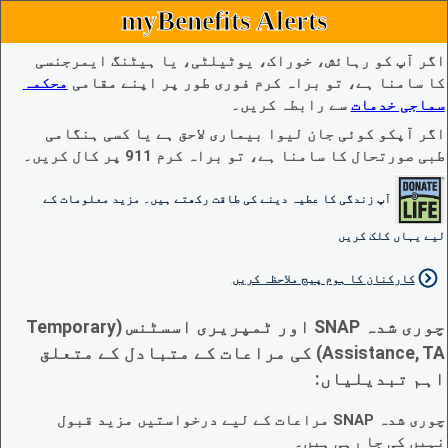
myBenefits Alerts
اگر آپ کو رہائش، خوراک، یوٹیلٹی، یا ہیٹنگ ایمرجنسی
کا سامنا ہے، تو براہ کرم فوری طور پر اپنے مقامی
محکمہ
سماجی خدمات
سے رابطہ کریں۔
اگر آپکو کوئی جان لیوا بیماری لاحق ہے یا کسی ہنگامی
طبی صورتحال کا سامنا ہے، تو براہ کرم 911 پر کال کریں۔
آپ زندگی کا عطیہ دینے کی طاقت رکھتے ہیں۔ مزید معلومات کے
لیے یہاں کلک کریں
کارکنان کا ہوم پیج ملاحظہ کریں
چوری شدہ SNAP اور ٹمپریری اسسٹنس (Temporary
Assistance, TA) کی مراعات کے متبادل کے متعلق
اہم تبدیلیاں:
چوری شدہ SNAP مراعات کے لیے درخواستیں مزید قبول
نہیں کی جا رہی ہیں۔