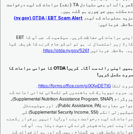
گھر والے اب بھی متبادل TA (نقد) مراعات کے لیے درخواست
دے سکتے ہیں جو چوری ہو گئے ہیں۔
مزید معلومات کے لیے،
EBT Scam Alert ‏| OTDA ‏(ny.gov)
ملاحظہ فرمائیں:
اپنی مراعات کی حفاظت کریں۔ سیکھیے کہ جب آپ کا EBT
کارڈ زیر استعمال نہ ہو تو اس کو جام کرنے کا طریقہ کیا
ہے۔ ملاحظہ فرمائیں
https://otda.ny.gov/5261
۔
ہمیں اپنی رائے سے آگاہ کریں! OTDA کا عوامی مراعات کا
سروے مکمل کریں!
سروے لنک:
https://forms.office.com/g/iXXyiDETtG
۔
یہ سروے نیویارک کے باشندوں کو تکملائی غذائی اعانت کے
پروگرام (Supplemental Nutrition Assistance Program, SNAP)،
عوامی معاونت (Public Assistance, PA)، اور سپلیمنٹل
سیکیورٹی انکم (Supplemental Security Income, SSI) کی
مراعات کے لیے درخواست دینے اور/یا انہیں برقرار رکھنے
کے اپنے تجربات شیئر کرنے کی دعوت دیتا ہے۔ آپ کے
جوابات مکمل طور پر گمنام رہیں گے اور ہم ان فوائد کے