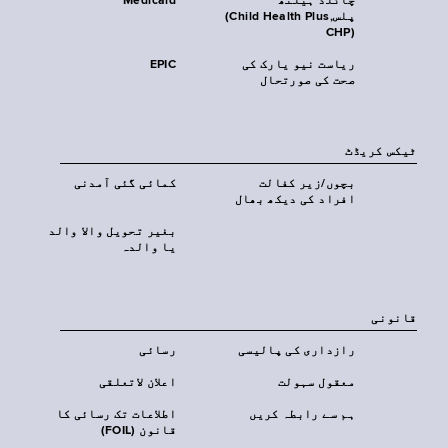
چائلڈ ہیلتھ
Medicaid
پلس‎(Child Health Plus,
CHP)‎
ریاست نیو یارک کی
EPIC
صحت کی صورتحال
ٹیکس کریڈٹ
بچوں/زیر کفالت
کمائی گئی آمدنی
افراد کی دیکھ بھال
بغیر تحویل والا والد
یا والدہ
قانونی
رازداری کی پالیسی
رسائی
معقول سہولت
اعلان لاتعلقی
ہم سے رابطہ کریں
اطلاعات تک رسائی کا
قانون (FOIL)