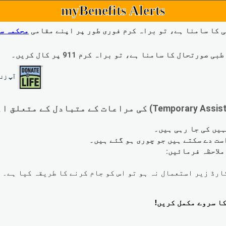
myBenefits Alerts
 کا سامنا ہے، تو براہ کرم فوری طور پر اپنے مقامی
محکمہ س
ال کا سامنا ہے، تو براہ کرم 911 پر کال کریں۔
آپ زند
لاحظہ فرمائیں: