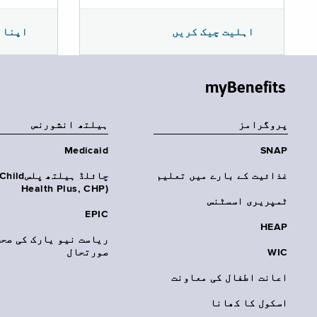
اپنا 
اہلیت چیک کریں
myBenefits
پروگرامز
‏ہیلتھ انشورنس
Medicaid
SNAP
غذائیت کے بارے میں تعلیم
چائلڈ ہیلتھ پلسhild
Health Plus, CHP)‎
ٹمپریری اسسٹنس
EPIC
HEAP
ریاست نیو یارک کی صحت
WIC
صورتحال
اعانت اطفال کی معاونت
اسکول کا کھانا