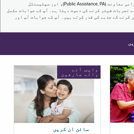
یہ سروے نیویارک کے باشندوں کو تکملائی غذائی اعانت کے پروگرام (Supplemental Nutrition Assistance Program, SNAP)، عوامی معاونت (Public Assistance, PA)، اور سپلیمنٹل
یں برقرار رکھنے کے اپنے تجربات شیئر کرنے کی دعوت دیتا ہے۔ آپ کے جوابات مکمل
 کرنے کے جذبے کی قدر کرتے ہیں۔ آپ کے جوابات آپ اور
یں
واپس آنے
والے صارفین
سائن ان کریں