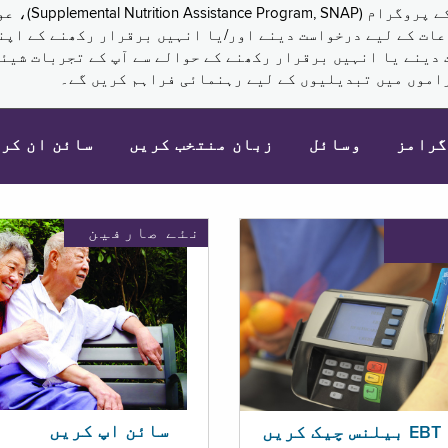
نکم (Supplemental Security Income, SSI) کی مراعات کے لیے درخواست دینے اور/یا انہ
 دینے یا انہیں برقرار رکھنے کے حوالے سے آپ کے تجربات شیئر
اموں میں تبدیلیوں کے لیے رہنمائی فراہم کریں گے۔
گرامز
وسائل
زبان منتخب کریں
سائن ان کر
نئے صارفین
سائن اپ کریں
ریں