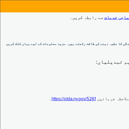
ماجی خدمات
سے رابطہ کریں۔
گی کا عطیہ دینے کی طاقت رکھتے ہیں۔ مزید معلومات کے لیے یہاں کلک کریں
https://otda.ny.gov/5261
۔