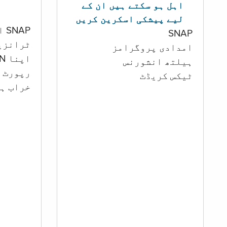
اہل ہو سکتے ہیں ان کے
لیے پیشکی اسکرین کریں
SNAP اور کیش اکاؤنٹ
SNAP
ٹرانزی
امدادی پروگرامز
اپنا PIN تبدیل کرنا
‏ہیلتھ انشورنس
رپورٹ ک
ٹیکس کریڈٹ
خراب ہو