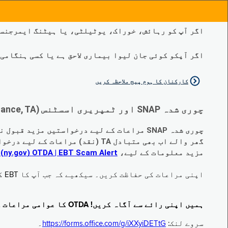
اگر آپ کو رہائش، خوراک، یوٹیلٹی، یا ہیٹنگ ایمرجنسی
اگر آپکو کوئی جان لیوا بیماری لاحق ہے یا کسی ہنگامی طبی صورتح
کارکنان کا ہوم پیج ملاحظہ کریں
چوری شدہ SNAP اور ٹمپریری اسسٹنس (Temporary Assistance, TA) کی مراعات کے متبادل کے متعلق اہم تبدیلیاں:
چوری شدہ SNAP مراعات کے لیے درخواستیں مزید قبول نہیں کی جا رہی ہیں۔
گھر والے اب بھی متبادل TA (نقد) مراعات کے لیے درخواست دے سکتے ہیں جو چوری ہو گئے ہیں۔
مزید معلومات کے لیے،
EBT Scam Alert ‏| OTDA ‏(ny.gov)
م
اپنی مراعات کی حفاظت کریں۔ سیکھیے کہ جب آپ کا EBT کارڈ زیر استعمال نہ ہو تو اس کو جام کرنے کا طریقہ کیا ہے۔ ملاحظہ فرمائیں
ہمیں اپنی رائے سے آگاہ کریں! OTDA کا عوامی مراعات کا سروے مکمل کریں!
سروے لنک:
https://forms.office.com/g/iXXyiDETtG
۔