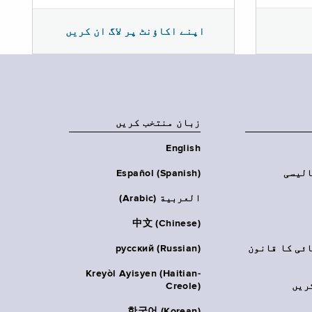
اپنے اکاؤنٹ پر لاگ ان کریں
زبان منتخب کریں
English
الیسی
Español (Spanish)
العربية (Arabic)
中文 (Chinese)
ائی کا قانون
русский (Russian)
Kreyòl Ayisyen (Haitian-
ریں
Creole)
한국어 (Korean)