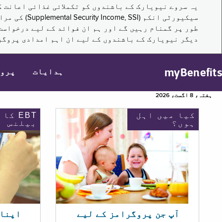
سیکیورٹی ا
طور پر گمنام رہیں گے اور ہم ان فوائد کے لیے درخواست
دیگر نیویارک کے باشندوں کے لیے ان اہم امدادی پروگر
myBenefits
ہدایات
پرو
ہفتہ، 8 اگست، 2026
کیا میں اہل
EBT کا
ہوں؟
بیلنس
اپنا EBT بیلنس چیک ک
آپ جن پروگرامز کے لیے