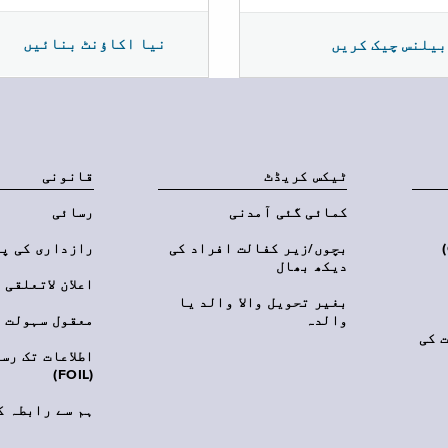
نیا اکاؤنٹ بنائیں
بیلنس چیک کریں
ٹیکس کریڈٹ
قانونی
کمائی گئی آمدنی
رسائی
‎(C
بچوں/زیر کفالت افراد کی
رازداری کی پ
دیکھ بھال
اعلان لاتعلقی
بغیر تحویل والا والد یا
والدہ
معقول سہولت
 کی
اطلاعات تک رس
(FOIL)
ہم سے رابطہ ک