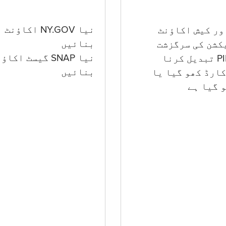
نیا NY.GOV اکاؤنٹ
بنائیں
کشن کی سرگزشت
نیا SNAP گیسٹ اکا
بنائیں
ارڈ کھو گیا یا
 گيا ہے