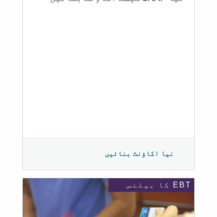
نیا اکاؤنٹ بنائیں
EBT کا بیلنس