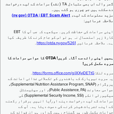
گھر والے اب بھی متبادل TA (نقد) مراعات کے لیے درخواست
دے سکتے ہیں جو چوری ہو گئے ہیں۔
مزید معلومات کے لیے،
EBT Scam Alert ‏| OTDA ‏(ny.gov)
ملاحظہ فرمائیں:
اپنی مراعات کی حفاظت کریں۔ سیکھیے کہ جب آپ کا EBT
کارڈ زیر استعمال نہ ہو تو اس کو جام کرنے کا طریقہ کیا
ہے۔ ملاحظہ فرمائیں
https://otda.ny.gov/5261
۔
ہمیں اپنی رائے سے آگاہ کریں! OTDA کا عوامی مراعات کا
سروے مکمل کریں!
سروے لنک:
https://forms.office.com/g/iXXyiDETtG
۔
یہ سروے نیویارک کے باشندوں کو تکملائی غذائی اعانت کے
پروگرام (Supplemental Nutrition Assistance Program, SNAP)،
عوامی معاونت (Public Assistance, PA)، اور سپلیمنٹل
سیکیورٹی انکم (Supplemental Security Income, SSI) کی
مراعات کے لیے درخواست دینے اور/یا انہیں برقرار رکھنے
کے اپنے تجربات شیئر کرنے کی دعوت دیتا ہے۔ آپ کے
جوابات مکمل طور پر گمنام رہیں گے اور ہم ان فوائد کے