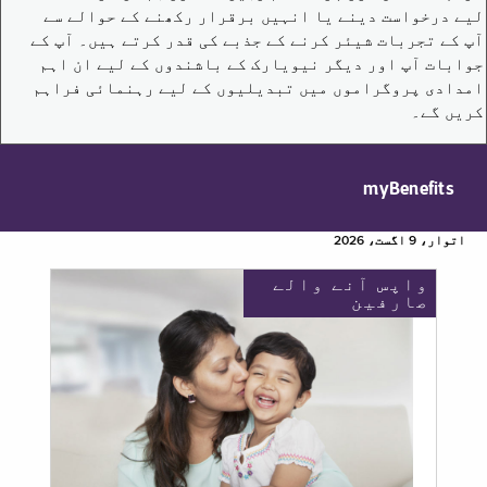
لیے درخواست دینے یا انہیں برقرار رکھنے کے حوالے سے
آپ کے تجربات شیئر کرنے کے جذبے کی قدر کرتے ہیں۔ آپ کے
جوابات آپ اور دیگر نیویارک کے باشندوں کے لیے ان اہم
امدادی پروگراموں میں تبدیلیوں کے لیے رہنمائی فراہم
کریں گے۔
myBenefits
اتوار، 9 اگست، 2026
واپس آنے والے
صارفین