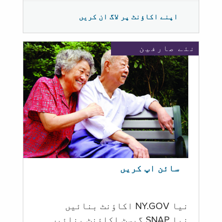
اپنے اکاؤنٹ پر لاگ ان کریں
نئے صارفین
سائن اپ کریں
نیا NY.GOV اکاؤنٹ بنائیں
نیا SNAP گیسٹ اکاؤنٹ بنائیں