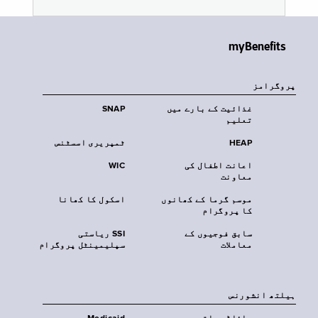
myBenefits
پروگرامز
غذائیت کے بارے میں
SNAP
تعلیم
HEAP
ٹمپریری اسسٹنس
اعانت اطفال کی
WIC
معاونت
موسم گرما کے کھانوں
اسکول کا کھانا
کا پروگرام
سابق فوجیوں کے
SSI ریاستی
معاملات
سپلیمینٹل پروگرام
‏ہیلتھ انشورنس