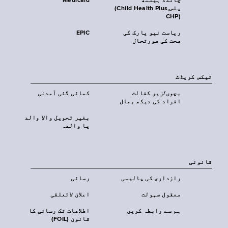
چائلڈ ہیلتھ
Medicaid
پلس‎(Child Health Plus,
CHP)‎
ریاست نیو یارک کی
EPIC
صحت کی صورتحال
ٹیکس کریڈٹ
بچوں/زیر کفالت
کمائی گئی آمدنی
افراد کی دیکھ بھال
بغیر تحویل والا والد
یا والدہ
قانونی
رازداری کی پالیسی
رسائی
معقول سہولت
اعلان لاتعلقی
ہم سے رابطہ کریں
اطلاعات تک رسائی کا
قانون (FOIL)