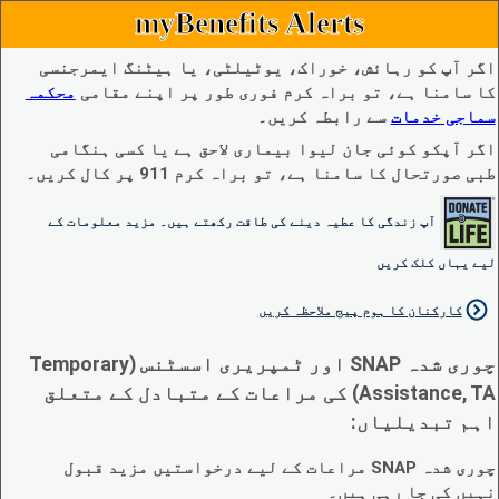
myBenefits Alerts
اگر آپ کو رہائش، خوراک، یوٹیلٹی، یا ہیٹنگ ایمرجنسی
کا سامنا ہے، تو براہ کرم فوری طور پر اپنے مقامی
محکمہ
سماجی خدمات
سے رابطہ کریں۔
اگر آپکو کوئی جان لیوا بیماری لاحق ہے یا کسی ہنگامی
طبی صورتحال کا سامنا ہے، تو براہ کرم 911 پر کال کریں۔
آپ زندگی کا عطیہ دینے کی طاقت رکھتے ہیں۔ مزید معلومات کے
لیے یہاں کلک کریں
کارکنان کا ہوم پیج ملاحظہ کریں
چوری شدہ SNAP اور ٹمپریری اسسٹنس (Temporary
Assistance, TA) کی مراعات کے متبادل کے متعلق
اہم تبدیلیاں:
چوری شدہ SNAP مراعات کے لیے درخواستیں مزید قبول
نہیں کی جا رہی ہیں۔