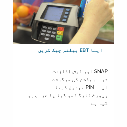
اپنا EBT بیلنس چیک کریں
SNAP اور کیش اکاؤنٹ
ٹرانزیکشن کی سرگزشت
اپنا PIN تبدیل کرنا
رپورٹ کارڈ کھو گیا یا خراب ہو
گيا ہے