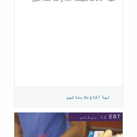
نیا اکاؤنٹ بنائیں
EBT کا بیلنس