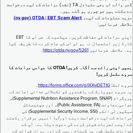
گھر والے اب بھی متبادل TA (نقد) مراعات کے لیے درخواست
دے سکتے ہیں جو چوری ہو گئے ہیں۔
مزید معلومات کے لیے،
EBT Scam Alert ‏| OTDA ‏(ny.gov)
ملاحظہ فرمائیں:
اپنی مراعات کی حفاظت کریں۔ سیکھیے کہ جب آپ کا EBT
کارڈ زیر استعمال نہ ہو تو اس کو جام کرنے کا طریقہ کیا
ہے۔ ملاحظہ فرمائیں
https://otda.ny.gov/5261
۔
ہمیں اپنی رائے سے آگاہ کریں! OTDA کا عوامی مراعات کا
سروے مکمل کریں!
سروے لنک:
https://forms.office.com/g/iXXyiDETtG
۔
یہ سروے نیویارک کے باشندوں کو تکملائی غذائی اعانت کے
پروگرام (Supplemental Nutrition Assistance Program, SNAP)،
عوامی معاونت (Public Assistance, PA)، اور سپلیمنٹل
سیکیورٹی انکم (Supplemental Security Income, SSI) کی
مراعات کے لیے درخواست دینے اور/یا انہیں برقرار رکھنے
کے اپنے تجربات شیئر کرنے کی دعوت دیتا ہے۔ آپ کے
جوابات مکمل طور پر گمنام رہیں گے اور ہم ان فوائد کے