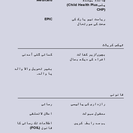
چائلڈ ہیلتھ
Medicaid
پلس‎(Child Health Plus,
CHP)‎
ریاست نیو یارک کی
EPIC
صحت کی صورتحال
ٹیکس کریڈٹ
بچوں/زیر کفالت
کمائی گئی آمدنی
افراد کی دیکھ بھال
بغیر تحویل والا والد
یا والدہ
قانونی
رازداری کی پالیسی
رسائی
معقول سہولت
اعلان لاتعلقی
ہم سے رابطہ کریں
اطلاعات تک رسائی کا
قانون (FOIL)