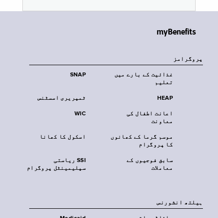
myBenefits
پروگرامز
غذائیت کے بارے میں
SNAP
تعلیم
HEAP
ٹمپریری اسسٹنس
اعانت اطفال کی
WIC
معاونت
موسم گرما کے کھانوں
اسکول کا کھانا
کا پروگرام
سابق فوجیوں کے
SSI ریاستی
معاملات
سپلیمینٹل پروگرام
‏ہیلتھ انشورنس