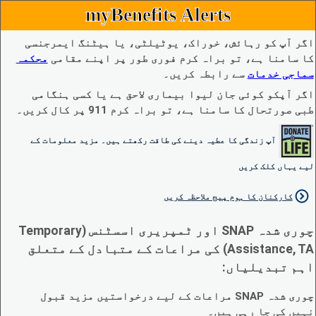
myBenefits Alerts
اگر آپ کو رہائش، خوراک، یوٹیلٹی، یا ہیٹنگ ایمرجنسی
کا سامنا ہے، تو براہ کرم فوری طور پر اپنے مقامی
محکمہ
سماجی خدمات
سے رابطہ کریں۔
اگر آپکو کوئی جان لیوا بیماری لاحق ہے یا کسی ہنگامی
طبی صورتحال کا سامنا ہے، تو براہ کرم 911 پر کال کریں۔
آپ زندگی کا عطیہ دینے کی طاقت رکھتے ہیں۔ مزید معلومات کے
لیے یہاں کلک کریں
کارکنان کا ہوم پیج ملاحظہ کریں
چوری شدہ SNAP اور ٹمپریری اسسٹنس (Temporary
Assistance, TA) کی مراعات کے متبادل کے متعلق
اہم تبدیلیاں:
چوری شدہ SNAP مراعات کے لیے درخواستیں مزید قبول
نہیں کی جا رہی ہیں۔