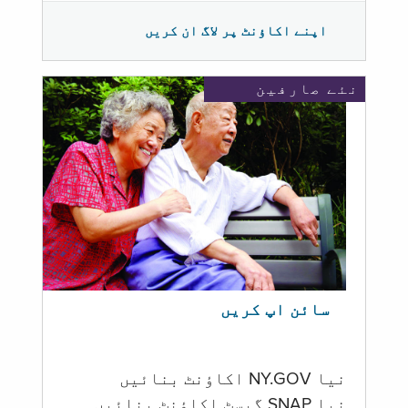
اپنے اکاؤنٹ پر لاگ ان کریں
نئے صارفین
سائن اپ کریں
نیا NY.GOV اکاؤنٹ بنائیں
نیا SNAP گیسٹ اکاؤنٹ بنائیں