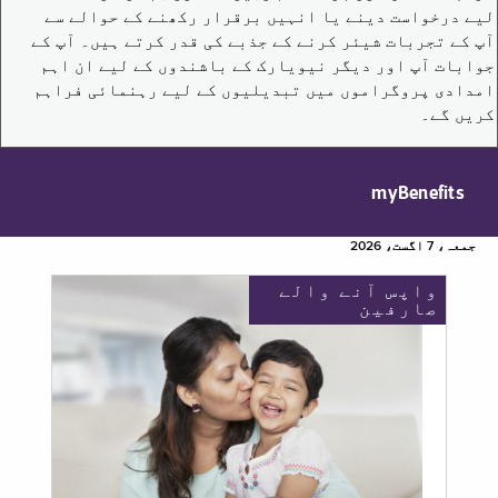
لیے درخواست دینے یا انہیں برقرار رکھنے کے حوالے سے
آپ کے تجربات شیئر کرنے کے جذبے کی قدر کرتے ہیں۔ آپ کے
جوابات آپ اور دیگر نیویارک کے باشندوں کے لیے ان اہم
امدادی پروگراموں میں تبدیلیوں کے لیے رہنمائی فراہم
کریں گے۔
myBenefits
جمعہ، 7 اگست، 2026
واپس آنے والے
صارفین