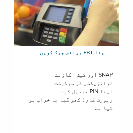
اپنا EBT بیلنس چیک کریں
SNAP اور کیش اکاؤنٹ
ٹرانزیکشن کی سرگزشت
اپنا PIN تبدیل کرنا
رپورٹ کارڈ کھو گیا یا خراب ہو
گيا ہے