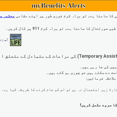
myBenefits Alerts
 کا سامنا ہے، تو براہ کرم فوری طور پر اپنے مقامی
محکمہ س
ال کا سامنا ہے، تو براہ کرم 911 پر کال کریں۔
آپ زند
لاحظہ فرمائیں: