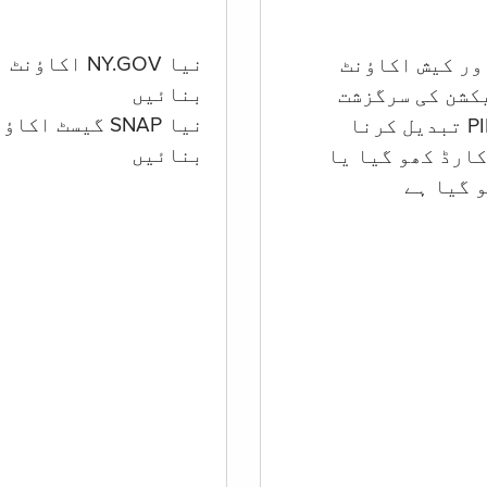
نیا NY.GOV اکاؤنٹ
بنائیں
کشن کی سرگزشت
نیا SNAP گیسٹ اکا
بنائیں
ارڈ کھو گیا یا
 گيا ہے