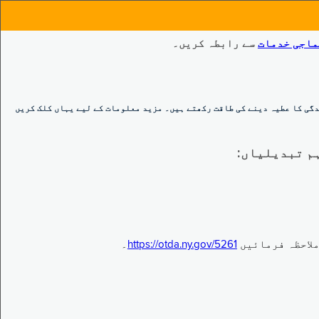
ماجی خدمات
سے رابطہ کریں۔
گی کا عطیہ دینے کی طاقت رکھتے ہیں۔ مزید معلومات کے لیے یہاں کلک کریں
https://otda.ny.gov/5261
۔