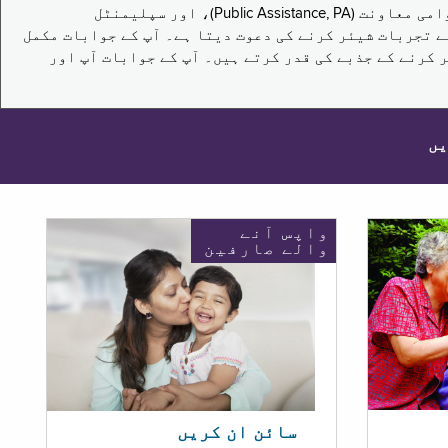
یہ سروے نیویارک کے باشندوں کو تکملائی غذائی اعانت کے پروگرام (Supplemental Nutrition Assistance Program, SNAP)، عوامی معاونت (Public Assistance, PA)، اور سپلیمنٹل
یں برقرار رکھنے کے اپنے تجربات شیئر کرنے کی دعوت دیتا ہے۔ آپ کے جوابات مکمل
 کرنے کے جذبے کی قدر کرتے ہیں۔ آپ کے جوابات آپ اور
یں
واپس آنے
والے صارفین
سائن ان کریں