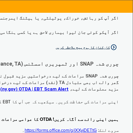
اگر آپ کو رہائش، خوراک، یوٹیلٹی، یا ہیٹنگ ایمرجنسی
اگر آپکو کوئی جان لیوا بیماری لاحق ہے یا کسی ہنگامی طبی صورتح
کارکنان کا ہوم پیج ملاحظہ کریں
چوری شدہ SNAP اور ٹمپریری اسسٹنس (Temporary Assistance, TA) کی مراعات کے متبادل کے متعلق اہم تبدیلیاں:
چوری شدہ SNAP مراعات کے لیے درخواستیں مزید قبول نہیں کی جا رہی ہیں۔
گھر والے اب بھی متبادل TA (نقد) مراعات کے لیے درخواست دے سکتے ہیں جو چوری ہو گئے ہیں۔
مزید معلومات کے لیے،
EBT Scam Alert ‏| OTDA ‏(ny.gov)
م
اپنی مراعات کی حفاظت کریں۔ سیکھیے کہ جب آپ کا EBT کارڈ زیر استعمال نہ ہو تو اس کو جام کرنے کا طریقہ کیا ہے۔ ملاحظہ فرمائیں
ہمیں اپنی رائے سے آگاہ کریں! OTDA کا عوامی مراعات کا سروے مکمل کریں!
سروے لنک:
https://forms.office.com/g/iXXyiDETtG
۔