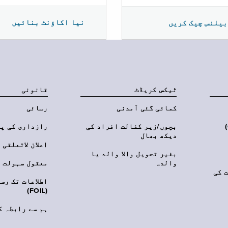
نیا اکاؤنٹ بنائیں
بیلنس چیک کریں
ٹیکس کریڈٹ
قانونی
کمائی گئی آمدنی
رسائی
‎(C
بچوں/زیر کفالت افراد کی
رازداری کی پ
دیکھ بھال
اعلان لاتعلقی
بغیر تحویل والا والد یا
والدہ
معقول سہولت
 کی
اطلاعات تک رس
(FOIL)
ہم سے رابطہ ک