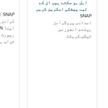
اہل ہو سکتے ہیں ان کے
لیے پیشکی اسکرین کریں
SNAP اور کیش اکاؤنٹ
SNAP
ٹرانزی
امدادی پروگرامز
اپنا PIN تبدیل کرنا
‏ہیلتھ انشورنس
رپورٹ ک
ٹیکس کریڈٹ
خراب ہو