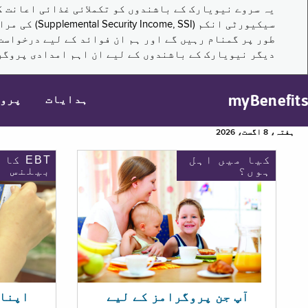
سیکیورٹی ا
طور پر گمنام رہیں گے اور ہم ان فوائد کے لیے درخواست
دیگر نیویارک کے باشندوں کے لیے ان اہم امدادی پروگر
myBenefits
ہدایات
پرو
ہفتہ، 8 اگست، 2026
کیا میں اہل
EBT کا
ہوں؟
بیلنس
اپنا EBT بیلنس چیک ک
آپ جن پروگرامز کے لیے