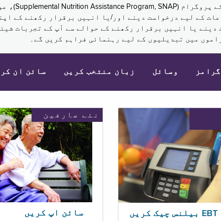
نکم (Supplemental Security Income, SSI) کی مراعات کے لیے درخواست دینے اور/یا انہ
 دینے یا انہیں برقرار رکھنے کے حوالے سے آپ کے تجربات شیئر
اموں میں تبدیلیوں کے لیے رہنمائی فراہم کریں گے۔
گرامز
وسائل
زبان منتخب کریں
سائن ان کر
نئے صارفین
سائن اپ کریں
ریں