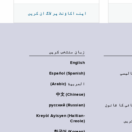
اپنے اکاؤنٹ پر لاگ ان کریں
زبان منتخب کریں
English
الیسی
Español (Spanish)
العربية (Arabic)
中文 (Chinese)
ائی کا قانون
русский (Russian)
Kreyòl Ayisyen (Haitian-
ریں
Creole)
한국어 (Korean)