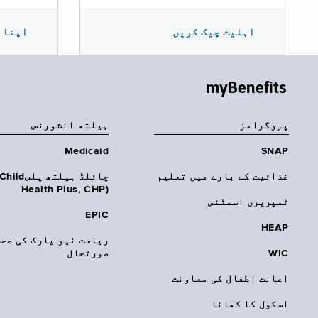
اپنا 
اہلیت چیک کریں
myBenefits
پروگرامز
‏ہیلتھ انشورنس
Medicaid
SNAP
غذائیت کے بارے میں تعلیم
چائلڈ ہیلتھ پلسhild
Health Plus, CHP)‎
ٹمپریری اسسٹنس
EPIC
HEAP
ریاست نیو یارک کی صحت
WIC
صورتحال
اعانت اطفال کی معاونت
اسکول کا کھانا