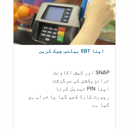
اپنا EBT بیلنس چیک کریں
SNAP اور کیش اکاؤنٹ
ٹرانزیکشن کی سرگزشت
اپنا PIN تبدیل کرنا
رپورٹ کارڈ کھو گیا یا خراب ہو
گيا ہے