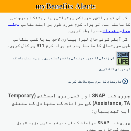
myBenefits Alerts
اگر آپ کو رہائش، خوراک، یوٹیلٹی، یا ہیٹنگ ایمرجنسی
کا سامنا ہے، تو براہ کرم فوری طور پر اپنے مقامی
محکمہ
سماجی خدمات
سے رابطہ کریں۔
اگر آپکو کوئی جان لیوا بیماری لاحق ہے یا کسی ہنگامی
طبی صورتحال کا سامنا ہے، تو براہ کرم 911 پر کال کریں۔
آپ زندگی کا عطیہ دینے کی طاقت رکھتے ہیں۔ مزید معلومات کے
لیے یہاں کلک کریں
کارکنان کا ہوم پیج ملاحظہ کریں
چوری شدہ SNAP اور ٹمپریری اسسٹنس (Temporary
Assistance, TA) کی مراعات کے متبادل کے متعلق
اہم تبدیلیاں:
چوری شدہ SNAP مراعات کے لیے درخواستیں مزید قبول
نہیں کی جا رہی ہیں۔