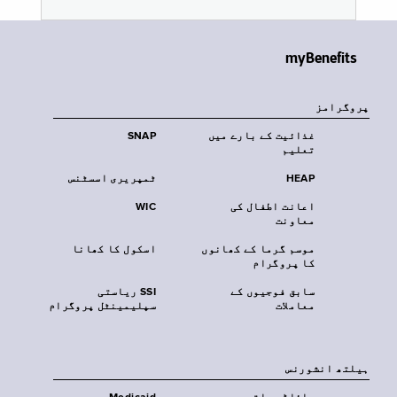
myBenefits
پروگرامز
غذائیت کے بارے میں
SNAP
تعلیم
HEAP
ٹمپریری اسسٹنس
اعانت اطفال کی
WIC
معاونت
موسم گرما کے کھانوں
اسکول کا کھانا
کا پروگرام
سابق فوجیوں کے
SSI ریاستی
معاملات
سپلیمینٹل پروگرام
‏ہیلتھ انشورنس