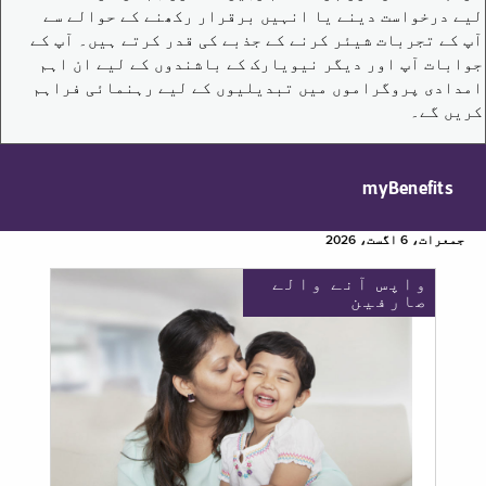
لیے درخواست دینے یا انہیں برقرار رکھنے کے حوالے سے
آپ کے تجربات شیئر کرنے کے جذبے کی قدر کرتے ہیں۔ آپ کے
جوابات آپ اور دیگر نیویارک کے باشندوں کے لیے ان اہم
امدادی پروگراموں میں تبدیلیوں کے لیے رہنمائی فراہم
کریں گے۔
myBenefits
جمعرات، 6 اگست، 2026
واپس آنے والے
صارفین