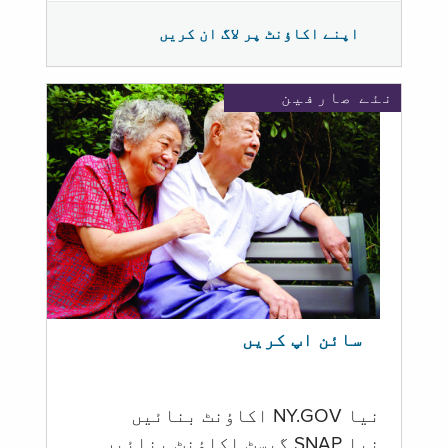
اپنے اکاؤنٹ پر لاگ ان کریں
نئے صارفین
سائن اپ کریں
نیا NY.GOV اکاؤنٹ بنائیں
نیا SNAP گیسٹ اکاؤنٹ بنائیں