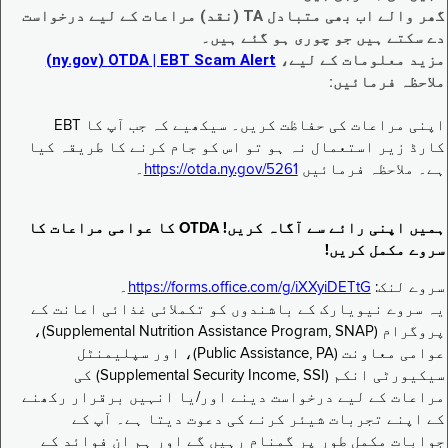
گھر والے اب بھی متبادل TA (نقد) مراعات کے لیے درخواست
دے سکتے ہیں جو چوری ہو گئے ہیں۔
مزید معلومات کے لیے،
EBT Scam Alert ‏| OTDA ‏(ny.gov)
ملاحظہ فرمائیں:
اپنی مراعات کی حفاظت کریں۔ سیکھیے کہ جب آپ کا EBT
کارڈ زیر استعمال نہ ہو تو اس کو جام کرنے کا طریقہ کیا
ہے۔ ملاحظہ فرمائیں
https://otda.ny.gov/5261
۔
ہمیں اپنی رائے سے آگاہ کریں! OTDA کا عوامی مراعات کا
سروے مکمل کریں!
سروے لنک:
https://forms.office.com/g/iXXyiDETtG
۔
یہ سروے نیویارک کے باشندوں کو تکملائی غذائی اعانت کے
پروگرام (Supplemental Nutrition Assistance Program, SNAP)،
عوامی معاونت (Public Assistance, PA)، اور سپلیمنٹل
سیکیورٹی انکم (Supplemental Security Income, SSI) کی
مراعات کے لیے درخواست دینے اور/یا انہیں برقرار رکھنے
کے اپنے تجربات شیئر کرنے کی دعوت دیتا ہے۔ آپ کے
جوابات مکمل طور پر گمنام رہیں گے اور ہم ان فوائد کے