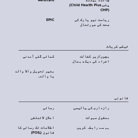
چائلڈ ہیلتھ
Medicaid
پلس‎(Child Health Plus,
CHP)‎
ریاست نیو یارک کی
EPIC
صحت کی صورتحال
ٹیکس کریڈٹ
بچوں/زیر کفالت
کمائی گئی آمدنی
افراد کی دیکھ بھال
بغیر تحویل والا والد
یا والدہ
قانونی
رازداری کی پالیسی
رسائی
معقول سہولت
اعلان لاتعلقی
ہم سے رابطہ کریں
اطلاعات تک رسائی کا
قانون (FOIL)