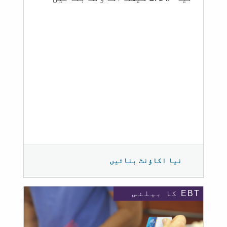
نیا اکاؤنٹ بنائیں
EBT کا بیلنس