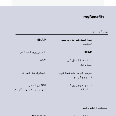
myBenefits
پروگرامز
غذائیت کے بارے میں
SNAP
تعلیم
HEAP
ٹمپریری اسسٹنس
اعانت اطفال کی
WIC
معاونت
موسم گرما کے کھانوں
اسکول کا کھانا
کا پروگرام
سابق فوجیوں کے
SSI ریاستی
معاملات
سپلیمینٹل پروگرام
‏ہیلتھ انشورنس