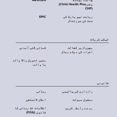
چائلڈ ہیلتھ
Medicaid
پلس‎(Child Health Plus,
CHP)‎
ریاست نیو یارک کی
EPIC
صحت کی صورتحال
ٹیکس کریڈٹ
بچوں/زیر کفالت
کمائی گئی آمدنی
افراد کی دیکھ بھال
بغیر تحویل والا والد
یا والدہ
قانونی
رازداری کی پالیسی
رسائی
معقول سہولت
اعلان لاتعلقی
ہم سے رابطہ کریں
اطلاعات تک رسائی کا
قانون (FOIL)