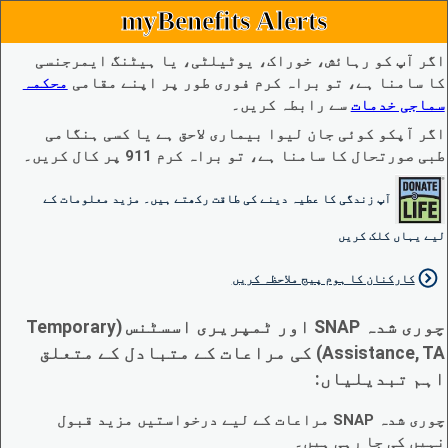
myBenefits Alerts
اگر آپ کو رہائش، خوراک، یوٹیلٹی، یا ہیٹنگ ایمرجنسی
کا سامنا ہے، تو براہ کرم فوری طور پر اپنے مقامی
محکمہ
سماجی خدمات
سے رابطہ کریں۔
اگر آپکو کوئی جان لیوا بیماری لاحق ہے یا کسی ہنگامی
طبی صورتحال کا سامنا ہے، تو براہ کرم 911 پر کال کریں۔
آپ زندگی کا عطیہ دینے کی طاقت رکھتے ہیں۔ مزید معلومات کے
لیے یہاں کلک کریں
کارکنان کا ہوم پیج ملاحظہ کریں
چوری شدہ SNAP اور ٹمپریری اسسٹنس (Temporary
Assistance, TA) کی مراعات کے متبادل کے متعلق
اہم تبدیلیاں:
چوری شدہ SNAP مراعات کے لیے درخواستیں مزید قبول
نہیں کی جا رہی ہیں۔