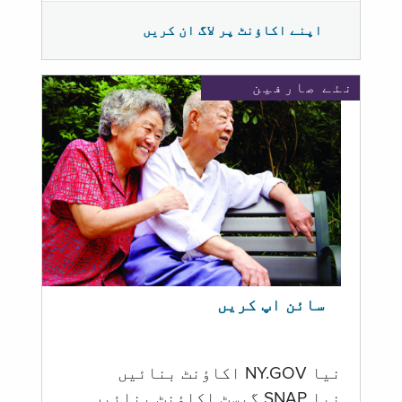
اپنے اکاؤنٹ پر لاگ ان کریں
نئے صارفین
سائن اپ کریں
نیا NY.GOV اکاؤنٹ بنائیں
نیا SNAP گیسٹ اکاؤنٹ بنائیں