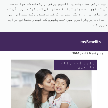
لیے درخواست دینے یا انہیں برقرار رکھنے کے حوالے سے
آپ کے تجربات شیئر کرنے کے جذبے کی قدر کرتے ہیں۔ آپ کے
جوابات آپ اور دیگر نیویارک کے باشندوں کے لیے ان اہم
امدادی پروگراموں میں تبدیلیوں کے لیے رہنمائی فراہم
کریں گے۔
myBenefits
جمعرات، 6 اگست، 2026
واپس آنے والے
صارفین