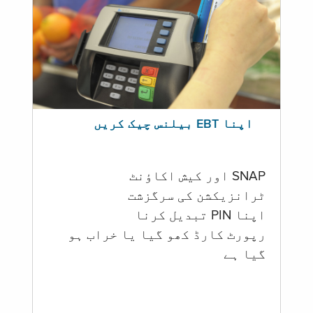
اپنا EBT بیلنس چیک کریں
SNAP اور کیش اکاؤنٹ
ٹرانزیکشن کی سرگزشت
اپنا PIN تبدیل کرنا
رپورٹ کارڈ کھو گیا یا خراب ہو
گيا ہے