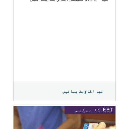
نیا اکاؤنٹ بنائیں
EBT کا بیلنس