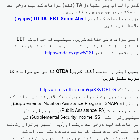
گھر والے اب بھی متبادل TA (نقد) مراعات کے لیے درخواست
دے سکتے ہیں جو چوری ہو گئے ہیں۔
مزید معلومات کے لیے،
EBT Scam Alert ‏| OTDA ‏(ny.gov)
ملاحظہ فرمائیں:
اپنی مراعات کی حفاظت کریں۔ سیکھیے کہ جب آپ کا EBT
کارڈ زیر استعمال نہ ہو تو اس کو جام کرنے کا طریقہ کیا
ہے۔ ملاحظہ فرمائیں
https://otda.ny.gov/5261
۔
ہمیں اپنی رائے سے آگاہ کریں! OTDA کا عوامی مراعات کا
سروے مکمل کریں!
سروے لنک:
https://forms.office.com/g/iXXyiDETtG
۔
یہ سروے نیویارک کے باشندوں کو تکملائی غذائی اعانت کے
پروگرام (Supplemental Nutrition Assistance Program, SNAP)،
عوامی معاونت (Public Assistance, PA)، اور سپلیمنٹل
سیکیورٹی انکم (Supplemental Security Income, SSI) کی
مراعات کے لیے درخواست دینے اور/یا انہیں برقرار رکھنے
کے اپنے تجربات شیئر کرنے کی دعوت دیتا ہے۔ آپ کے
جوابات مکمل طور پر گمنام رہیں گے اور ہم ان فوائد کے