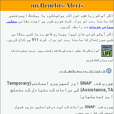
myBenefits Alerts
اگر آپ کو رہائش، خوراک، یوٹیلٹی، یا ہیٹنگ ایمرجنسی
کا سامنا ہے، تو براہ کرم فوری طور پر اپنے مقامی
محکمہ
سماجی خدمات
سے رابطہ کریں۔
اگر آپکو کوئی جان لیوا بیماری لاحق ہے یا کسی ہنگامی
طبی صورتحال کا سامنا ہے، تو براہ کرم 911 پر کال کریں۔
آپ زندگی کا عطیہ دینے کی طاقت رکھتے ہیں۔ مزید معلومات کے
لیے یہاں کلک کریں
کارکنان کا ہوم پیج ملاحظہ کریں
چوری شدہ SNAP اور ٹمپریری اسسٹنس (Temporary
Assistance, TA) کی مراعات کے متبادل کے متعلق
اہم تبدیلیاں:
چوری شدہ SNAP مراعات کے لیے درخواستیں مزید قبول
نہیں کی جا رہی ہیں۔