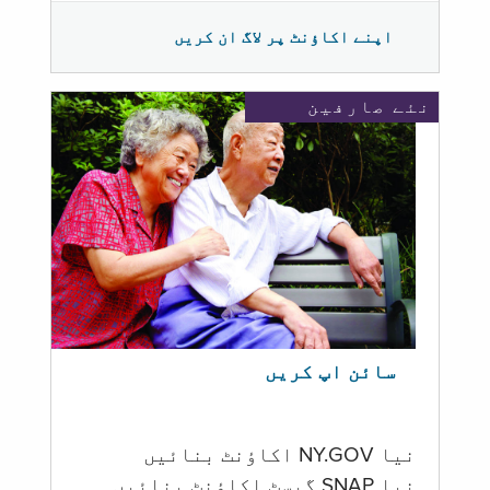
اپنے اکاؤنٹ پر لاگ ان کریں
نئے صارفین
سائن اپ کریں
نیا NY.GOV اکاؤنٹ بنائیں
نیا SNAP گیسٹ اکاؤنٹ بنائیں