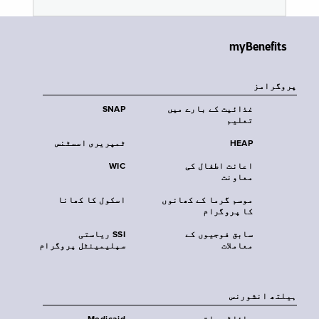
myBenefits
پروگرامز
غذائیت کے بارے میں
SNAP
تعلیم
HEAP
ٹمپریری اسسٹنس
اعانت اطفال کی
WIC
معاونت
موسم گرما کے کھانوں
اسکول کا کھانا
کا پروگرام
سابق فوجیوں کے
SSI ریاستی
معاملات
سپلیمینٹل پروگرام
‏ہیلتھ انشورنس