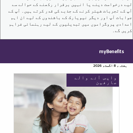
لیے درخواست دینے یا انہیں برقرار رکھنے کے حوالے سے
آپ کے تجربات شیئر کرنے کے جذبے کی قدر کرتے ہیں۔ آپ کے
جوابات آپ اور دیگر نیویارک کے باشندوں کے لیے ان اہم
امدادی پروگراموں میں تبدیلیوں کے لیے رہنمائی فراہم
کریں گے۔
myBenefits
ہفتہ، 8 اگست، 2026
واپس آنے والے
صارفین