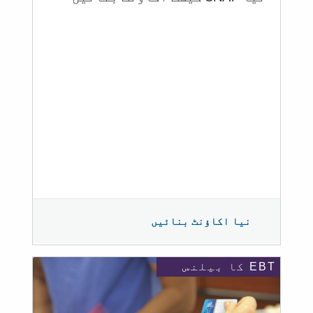
نیا اکاؤنٹ بنائیں
EBT کا بیلنس