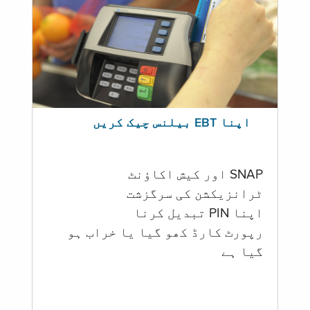
اپنا EBT بیلنس چیک کریں
SNAP اور کیش اکاؤنٹ
ٹرانزیکشن کی سرگزشت
اپنا PIN تبدیل کرنا
رپورٹ کارڈ کھو گیا یا خراب ہو
گيا ہے