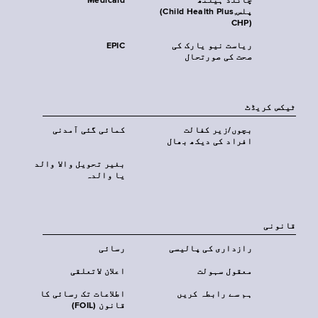
چائلڈ ہیلتھ
Medicaid
پلس‎(Child Health Plus,
CHP)‎
ریاست نیو یارک کی
EPIC
صحت کی صورتحال
ٹیکس کریڈٹ
بچوں/زیر کفالت
کمائی گئی آمدنی
افراد کی دیکھ بھال
بغیر تحویل والا والد
یا والدہ
قانونی
رازداری کی پالیسی
رسائی
معقول سہولت
اعلان لاتعلقی
ہم سے رابطہ کریں
اطلاعات تک رسائی کا
قانون (FOIL)