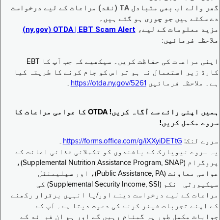
گھر والے اب بھی متبادل TA (نقد) مراعات کے لیے درخواست
دے سکتے ہیں جو چوری ہو گئے ہیں۔
مزید معلومات کے لیے،
EBT Scam Alert ‏| OTDA ‏(ny.gov)
ملاحظہ فرمائیں:
اپنی مراعات کی حفاظت کریں۔ سیکھیے کہ جب آپ کا EBT
کارڈ زیر استعمال نہ ہو تو اس کو جام کرنے کا طریقہ کیا
ہے۔ ملاحظہ فرمائیں
https://otda.ny.gov/5261
۔
ہمیں اپنی رائے سے آگاہ کریں! OTDA کا عوامی مراعات کا
سروے مکمل کریں!
سروے لنک:
https://forms.office.com/g/iXXyiDETtG
۔
یہ سروے نیویارک کے باشندوں کو تکملائی غذائی اعانت کے
پروگرام (Supplemental Nutrition Assistance Program, SNAP)،
عوامی معاونت (Public Assistance, PA)، اور سپلیمنٹل
سیکیورٹی انکم (Supplemental Security Income, SSI) کی
مراعات کے لیے درخواست دینے اور/یا انہیں برقرار رکھنے
کے اپنے تجربات شیئر کرنے کی دعوت دیتا ہے۔ آپ کے
جوابات مکمل طور پر گمنام رہیں گے اور ہم ان فوائد کے