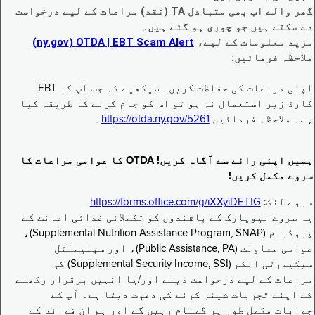
گھر والے اب بھی متبادل TA (نقد) مراعات کے لیے درخواست
دے سکتے ہیں جو چوری ہو گئے ہیں۔
مزید معلومات کے لیے،
EBT Scam Alert ‏| OTDA ‏(ny.gov)
ملاحظہ فرمائیں:
اپنی مراعات کی حفاظت کریں۔ سیکھیے کہ جب آپ کا EBT
کارڈ زیر استعمال نہ ہو تو اس کو جام کرنے کا طریقہ کیا
ہے۔ ملاحظہ فرمائیں
https://otda.ny.gov/5261
۔
ہمیں اپنی رائے سے آگاہ کریں! OTDA کا عوامی مراعات کا
سروے مکمل کریں!
سروے لنک:
https://forms.office.com/g/iXXyiDETtG
۔
یہ سروے نیویارک کے باشندوں کو تکملائی غذائی اعانت کے
پروگرام (Supplemental Nutrition Assistance Program, SNAP)،
عوامی معاونت (Public Assistance, PA)، اور سپلیمنٹل
سیکیورٹی انکم (Supplemental Security Income, SSI) کی
مراعات کے لیے درخواست دینے اور/یا انہیں برقرار رکھنے
کے اپنے تجربات شیئر کرنے کی دعوت دیتا ہے۔ آپ کے
جوابات مکمل طور پر گمنام رہیں گے اور ہم ان فوائد کے