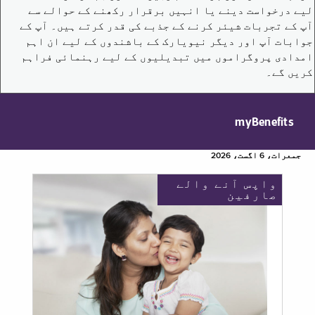
لیے درخواست دینے یا انہیں برقرار رکھنے کے حوالے سے
آپ کے تجربات شیئر کرنے کے جذبے کی قدر کرتے ہیں۔ آپ کے
جوابات آپ اور دیگر نیویارک کے باشندوں کے لیے ان اہم
امدادی پروگراموں میں تبدیلیوں کے لیے رہنمائی فراہم
کریں گے۔
myBenefits
جمعرات، 6 اگست، 2026
واپس آنے والے
صارفین