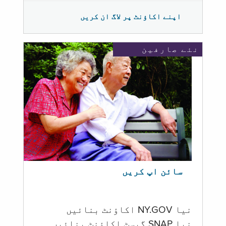
اپنے اکاؤنٹ پر لاگ ان کریں
نئے صارفین
سائن اپ کریں
نیا NY.GOV اکاؤنٹ بنائیں
نیا SNAP گیسٹ اکاؤنٹ بنائیں