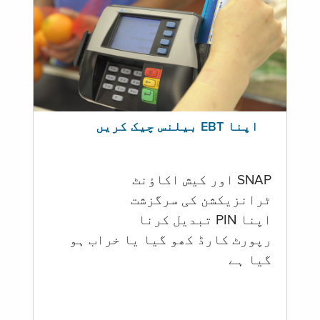
اپنا EBT بیلنس چیک کریں
SNAP اور کیش اکاؤنٹ
ٹرانزیکشن کی سرگزشت
اپنا PIN تبدیل کرنا
رپورٹ کارڈ کھو گیا یا خراب ہو
گيا ہے