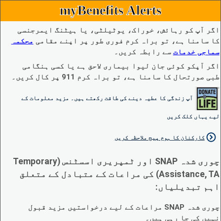
myBenefits Alerts
اگر آپ کو رہائش، خوراک، یوٹیلٹی، یا ہیٹنگ ایمرجنسی
کا سامنا ہے، تو براہ کرم فوری طور پر اپنے مقامی
محکمہ
سماجی خدمات
سے رابطہ کریں۔
اگر آپکو کوئی جان لیوا بیماری لاحق ہے یا کسی ہنگامی
طبی صورتحال کا سامنا ہے، تو براہ کرم 911 پر کال کریں۔
آپ زندگی کا عطیہ دینے کی طاقت رکھتے ہیں۔ مزید معلومات کے
لیے یہاں کلک کریں
کارکنان کا ہوم پیج ملاحظہ کریں
چوری شدہ SNAP اور ٹمپریری اسسٹنس (Temporary
Assistance, TA) کی مراعات کے متبادل کے متعلق
اہم تبدیلیاں:
چوری شدہ SNAP مراعات کے لیے درخواستیں مزید قبول
نہیں کی جا رہی ہیں۔