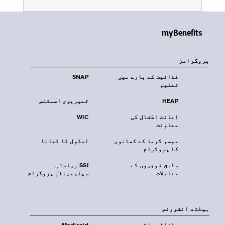
myBenefits
پروگرامز
غذائیت کے بارے میں
SNAP
تعلیم
HEAP
ٹمپریری اسسٹنس
اعانت اطفال کی
WIC
معاونت
موسم گرما کے کھانوں
اسکول کا کھانا
کا پروگرام
سابق فوجیوں کے
SSI ریاستی
معاملات
سپلیمینٹل پروگرام
‏ہیلتھ انشورنس