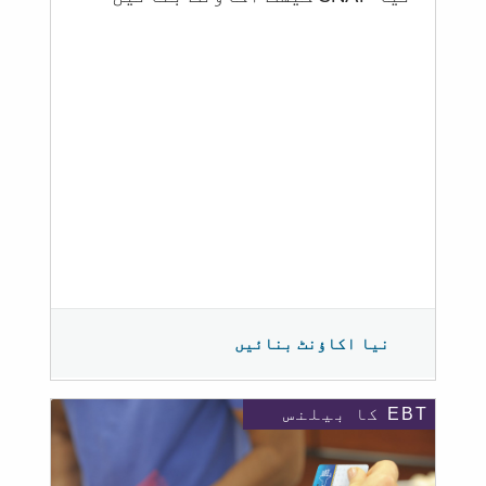
نیا اکاؤنٹ بنائیں
EBT کا بیلنس