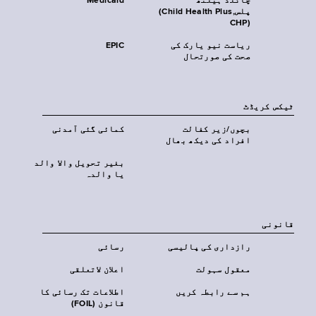
چائلڈ ہیلتھ
Medicaid
پلس‎(Child Health Plus,
CHP)‎
ریاست نیو یارک کی
EPIC
صحت کی صورتحال
ٹیکس کریڈٹ
بچوں/زیر کفالت
کمائی گئی آمدنی
افراد کی دیکھ بھال
بغیر تحویل والا والد
یا والدہ
قانونی
رازداری کی پالیسی
رسائی
معقول سہولت
اعلان لاتعلقی
ہم سے رابطہ کریں
اطلاعات تک رسائی کا
قانون (FOIL)