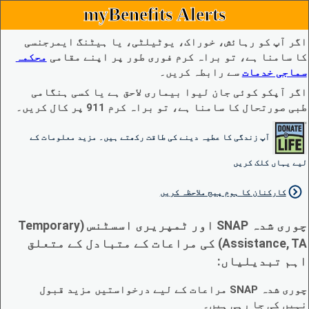
myBenefits Alerts
اگر آپ کو رہائش، خوراک، یوٹیلٹی، یا ہیٹنگ ایمرجنسی
کا سامنا ہے، تو براہ کرم فوری طور پر اپنے مقامی
محکمہ
سماجی خدمات
سے رابطہ کریں۔
اگر آپکو کوئی جان لیوا بیماری لاحق ہے یا کسی ہنگامی
طبی صورتحال کا سامنا ہے، تو براہ کرم 911 پر کال کریں۔
آپ زندگی کا عطیہ دینے کی طاقت رکھتے ہیں۔ مزید معلومات کے
لیے یہاں کلک کریں
کارکنان کا ہوم پیج ملاحظہ کریں
چوری شدہ SNAP اور ٹمپریری اسسٹنس (Temporary
Assistance, TA) کی مراعات کے متبادل کے متعلق
اہم تبدیلیاں:
چوری شدہ SNAP مراعات کے لیے درخواستیں مزید قبول
نہیں کی جا رہی ہیں۔