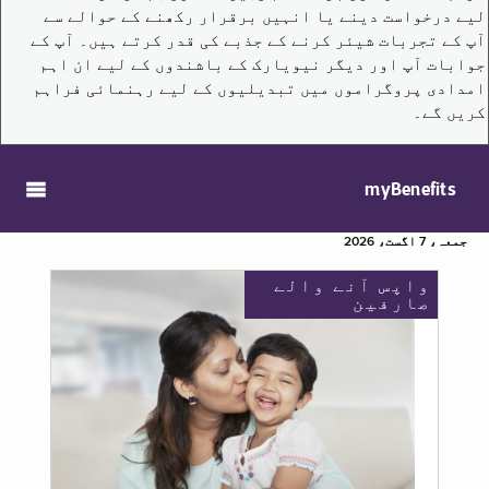
لیے درخواست دینے یا انہیں برقرار رکھنے کے حوالے سے
آپ کے تجربات شیئر کرنے کے جذبے کی قدر کرتے ہیں۔ آپ کے
جوابات آپ اور دیگر نیویارک کے باشندوں کے لیے ان اہم
امدادی پروگراموں میں تبدیلیوں کے لیے رہنمائی فراہم
کریں گے۔
myBenefits
جمعہ، 7 اگست، 2026
واپس آنے والے
صارفین