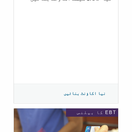
نیا اکاؤنٹ بنائیں
EBT کا بیلنس