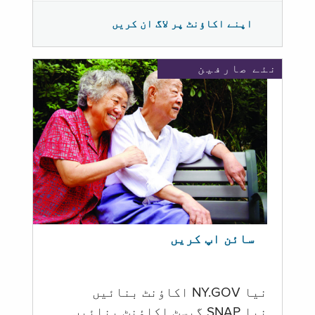
اپنے اکاؤنٹ پر لاگ ان کریں
نئے صارفین
سائن اپ کریں
نیا NY.GOV اکاؤنٹ بنائیں
نیا SNAP گیسٹ اکاؤنٹ بنائیں