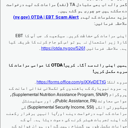
گھر والے اب بھی متبادل TA (نقد) مراعات کے لیے درخواست
دے سکتے ہیں جو چوری ہو گئے ہیں۔
مزید معلومات کے لیے،
EBT Scam Alert ‏| OTDA ‏(ny.gov)
ملاحظہ فرمائیں:
اپنی مراعات کی حفاظت کریں۔ سیکھیے کہ جب آپ کا EBT
کارڈ زیر استعمال نہ ہو تو اس کو جام کرنے کا طریقہ کیا
ہے۔ ملاحظہ فرمائیں
https://otda.ny.gov/5261
۔
ہمیں اپنی رائے سے آگاہ کریں! OTDA کا عوامی مراعات کا
سروے مکمل کریں!
سروے لنک:
https://forms.office.com/g/iXXyiDETtG
۔
یہ سروے نیویارک کے باشندوں کو تکملائی غذائی اعانت کے
پروگرام (Supplemental Nutrition Assistance Program, SNAP)،
عوامی معاونت (Public Assistance, PA)، اور سپلیمنٹل
سیکیورٹی انکم (Supplemental Security Income, SSI) کی
مراعات کے لیے درخواست دینے اور/یا انہیں برقرار رکھنے
کے اپنے تجربات شیئر کرنے کی دعوت دیتا ہے۔ آپ کے
جوابات مکمل طور پر گمنام رہیں گے اور ہم ان فوائد کے