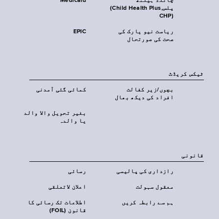
چائلڈ ہیلتھ
Medicaid
پلس‎(Child Health Plus,
CHP)‎
ریاست نیو یارک کی
EPIC
صحت کی صورتحال
ٹیکس کریڈٹ
بچوں/زیر کفالت
کمائی گئی آمدنی
افراد کی دیکھ بھال
بغیر تحویل والا والد
یا والدہ
قانونی
رازداری کی پالیسی
رسائی
معقول سہولت
اعلان لاتعلقی
ہم سے رابطہ کریں
اطلاعات تک رسائی کا
قانون (FOIL)