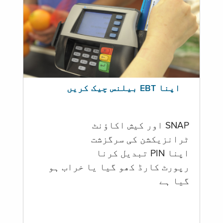
اپنا EBT بیلنس چیک کریں
SNAP اور کیش اکاؤنٹ
ٹرانزیکشن کی سرگزشت
اپنا PIN تبدیل کرنا
رپورٹ کارڈ کھو گیا یا خراب ہو
گيا ہے