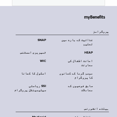
myBenefits
پروگرامز
غذائیت کے بارے میں
SNAP
تعلیم
HEAP
ٹمپریری اسسٹنس
اعانت اطفال کی
WIC
معاونت
موسم گرما کے کھانوں
اسکول کا کھانا
کا پروگرام
سابق فوجیوں کے
SSI ریاستی
معاملات
سپلیمینٹل پروگرام
‏ہیلتھ انشورنس