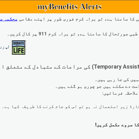
myBenefits Alerts
 کا سامنا ہے، تو براہ کرم فوری طور پر اپنے مقامی
محکمہ س
ال کا سامنا ہے، تو براہ کرم 911 پر کال کریں۔
آپ زند
لاحظہ فرمائیں: