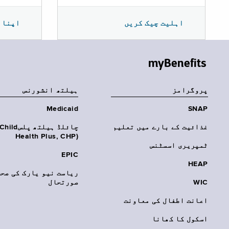
اپنا 
اہلیت چیک کریں
myBenefits
پروگرامز
‏ہیلتھ انشورنس
Medicaid
SNAP
غذائیت کے بارے میں تعلیم
چائلڈ ہیلتھ پلسhild
Health Plus, CHP)‎
ٹمپریری اسسٹنس
EPIC
HEAP
ریاست نیو یارک کی صحت
WIC
صورتحال
اعانت اطفال کی معاونت
اسکول کا کھانا