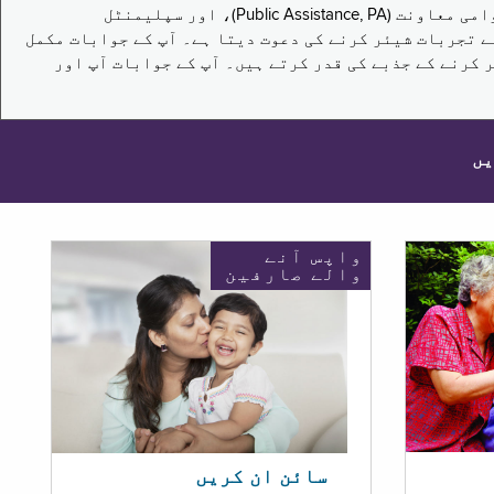
یہ سروے نیویارک کے باشندوں کو تکملائی غذائی اعانت کے پروگرام (Supplemental Nutrition Assistance Program, SNAP)، عوامی معاونت (Public Assistance, PA)، اور سپلیمنٹل
یں برقرار رکھنے کے اپنے تجربات شیئر کرنے کی دعوت دیتا ہے۔ آپ کے جوابات مکمل
 کرنے کے جذبے کی قدر کرتے ہیں۔ آپ کے جوابات آپ اور
یں
واپس آنے
والے صارفین
سائن ان کریں