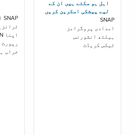
اہل ہو سکتے ہیں ان کے
لیے پیشکی اسکرین کریں
SNAP اور کیش اکاؤنٹ
SNAP
ٹرانزی
امدادی پروگرامز
اپنا PIN تبدیل کرنا
‏ہیلتھ انشورنس
رپورٹ ک
ٹیکس کریڈٹ
خراب ہو