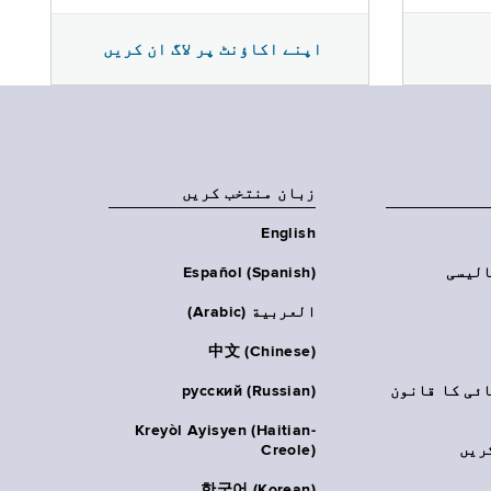
اپنے اکاؤنٹ پر لاگ ان کریں
زبان منتخب کریں
English
الیسی
Español (Spanish)
العربية (Arabic)
中文 (Chinese)
ائی کا قانون
русский (Russian)
Kreyòl Ayisyen (Haitian-
ریں
Creole)
한국어 (Korean)