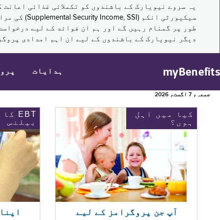
سیکیورٹی ا
طور پر گمنام رہیں گے اور ہم ان فوائد کے لیے درخواست
دیگر نیویارک کے باشندوں کے لیے ان اہم امدادی پروگر
myBenefits
ہدایات
پرو
جمعہ، 7 اگست، 2026
کیا میں اہل
EBT کا
ہوں؟
بیلنس
اپنا EBT بیلنس چیک ک
آپ جن پروگرامز کے لیے