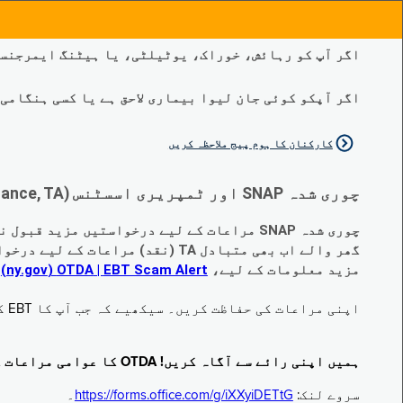
اگر آپ کو رہائش، خوراک، یوٹیلٹی، یا ہیٹنگ ایمرجنسی
اگر آپکو کوئی جان لیوا بیماری لاحق ہے یا کسی ہنگامی طبی صورتح
کارکنان کا ہوم پیج ملاحظہ کریں
چوری شدہ SNAP اور ٹمپریری اسسٹنس (Temporary Assistance, TA) کی مراعات کے متبادل کے متعلق اہم تبدیلیاں:
چوری شدہ SNAP مراعات کے لیے درخواستیں مزید قبول نہیں کی جا رہی ہیں۔
گھر والے اب بھی متبادل TA (نقد) مراعات کے لیے درخواست دے سکتے ہیں جو چوری ہو گئے ہیں۔
مزید معلومات کے لیے،
EBT Scam Alert ‏| OTDA ‏(ny.gov)
م
اپنی مراعات کی حفاظت کریں۔ سیکھیے کہ جب آپ کا EBT کارڈ زیر استعمال نہ ہو تو اس کو جام کرنے کا طریقہ کیا ہے۔ ملاحظہ فرمائیں
ہمیں اپنی رائے سے آگاہ کریں! OTDA کا عوامی مراعات کا سروے مکمل کریں!
سروے لنک:
https://forms.office.com/g/iXXyiDETtG
۔