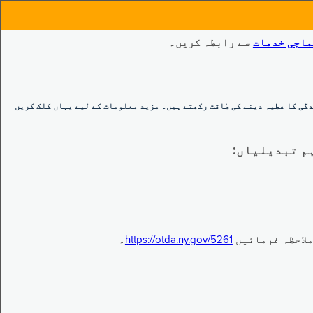
ماجی خدمات
سے رابطہ کریں۔
گی کا عطیہ دینے کی طاقت رکھتے ہیں۔ مزید معلومات کے لیے یہاں کلک کریں
https://otda.ny.gov/5261
۔