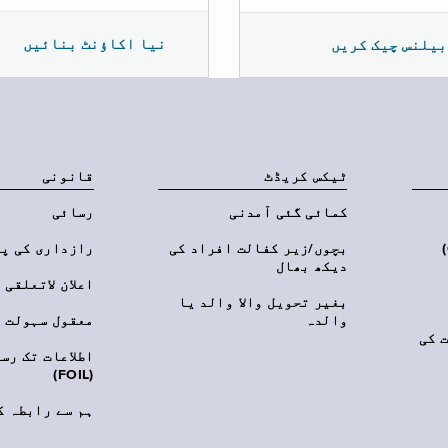
نیا اکاؤنٹ بنائیں
بیلنس چیک کریں
ٹیکس کریڈٹ
قانونی
کمائی گئی آمدنی
رسائی
‎(C
بچوں/زیر کفالت افراد کی
رازداری کی پ
دیکھ بھال
اعلان لاتعلقی
بغیر تحویل والا والد یا
والدہ
معقول سہولت
 کی
اطلاعات تک رس
(FOIL)
ہم سے رابطہ ک