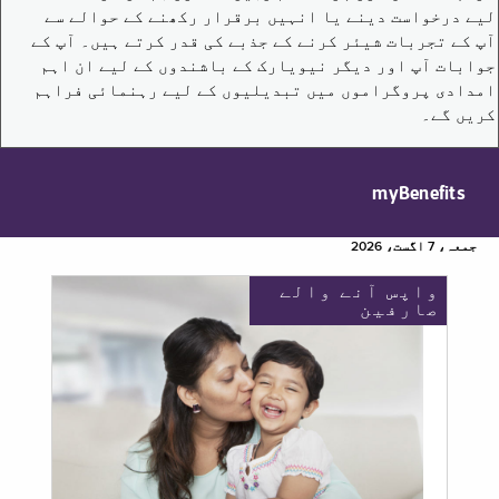
لیے درخواست دینے یا انہیں برقرار رکھنے کے حوالے سے
آپ کے تجربات شیئر کرنے کے جذبے کی قدر کرتے ہیں۔ آپ کے
جوابات آپ اور دیگر نیویارک کے باشندوں کے لیے ان اہم
امدادی پروگراموں میں تبدیلیوں کے لیے رہنمائی فراہم
کریں گے۔
myBenefits
جمعہ، 7 اگست، 2026
واپس آنے والے
صارفین