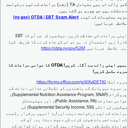
گھر والے اب بھی متبادل TA (نقد) مراعات کے لیے درخواست
دے سکتے ہیں جو چوری ہو گئے ہیں۔
مزید معلومات کے لیے،
EBT Scam Alert ‏| OTDA ‏(ny.gov)
ملاحظہ فرمائیں:
اپنی مراعات کی حفاظت کریں۔ سیکھیے کہ جب آپ کا EBT
کارڈ زیر استعمال نہ ہو تو اس کو جام کرنے کا طریقہ کیا
ہے۔ ملاحظہ فرمائیں
https://otda.ny.gov/5261
۔
ہمیں اپنی رائے سے آگاہ کریں! OTDA کا عوامی مراعات کا
سروے مکمل کریں!
سروے لنک:
https://forms.office.com/g/iXXyiDETtG
۔
یہ سروے نیویارک کے باشندوں کو تکملائی غذائی اعانت کے
پروگرام (Supplemental Nutrition Assistance Program, SNAP)،
عوامی معاونت (Public Assistance, PA)، اور سپلیمنٹل
سیکیورٹی انکم (Supplemental Security Income, SSI) کی
مراعات کے لیے درخواست دینے اور/یا انہیں برقرار رکھنے
کے اپنے تجربات شیئر کرنے کی دعوت دیتا ہے۔ آپ کے
جوابات مکمل طور پر گمنام رہیں گے اور ہم ان فوائد کے