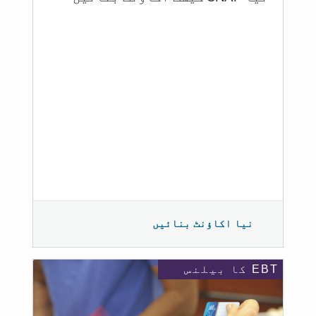
نیا اکاؤنٹ بنائیں
EBT کا بیلنس