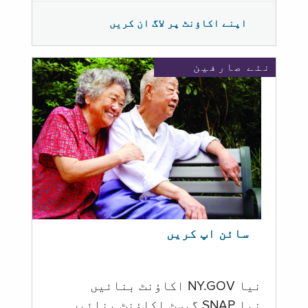
اپنے اکاؤنٹ پر لاگ ان کریں
نئے صارفین
سائن اپ کریں
نیا NY.GOV اکاؤنٹ بنائیں
نیا SNAP گیسٹ اکاؤنٹ بنائیں