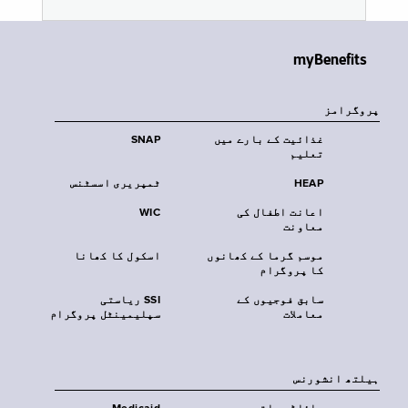
myBenefits
پروگرامز
غذائیت کے بارے میں
SNAP
تعلیم
HEAP
ٹمپریری اسسٹنس
اعانت اطفال کی
WIC
معاونت
موسم گرما کے کھانوں
اسکول کا کھانا
کا پروگرام
سابق فوجیوں کے
SSI ریاستی
معاملات
سپلیمینٹل پروگرام
‏ہیلتھ انشورنس