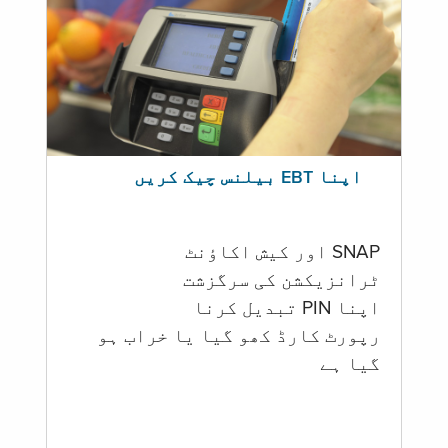
اپنا EBT بیلنس چیک کریں
SNAP اور کیش اکاؤنٹ
ٹرانزیکشن کی سرگزشت
اپنا PIN تبدیل کرنا
رپورٹ کارڈ کھو گیا یا خراب ہو
گيا ہے