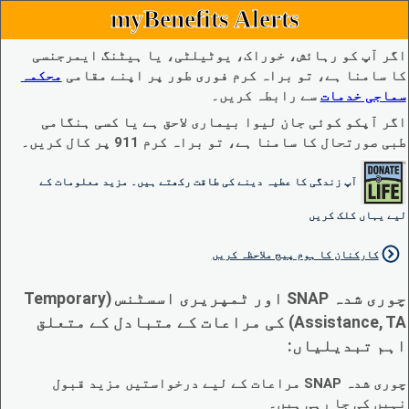
myBenefits Alerts
اگر آپ کو رہائش، خوراک، یوٹیلٹی، یا ہیٹنگ ایمرجنسی
کا سامنا ہے، تو براہ کرم فوری طور پر اپنے مقامی
محکمہ
سماجی خدمات
سے رابطہ کریں۔
اگر آپکو کوئی جان لیوا بیماری لاحق ہے یا کسی ہنگامی
طبی صورتحال کا سامنا ہے، تو براہ کرم 911 پر کال کریں۔
آپ زندگی کا عطیہ دینے کی طاقت رکھتے ہیں۔ مزید معلومات کے
لیے یہاں کلک کریں
کارکنان کا ہوم پیج ملاحظہ کریں
چوری شدہ SNAP اور ٹمپریری اسسٹنس (Temporary
Assistance, TA) کی مراعات کے متبادل کے متعلق
اہم تبدیلیاں:
چوری شدہ SNAP مراعات کے لیے درخواستیں مزید قبول
نہیں کی جا رہی ہیں۔