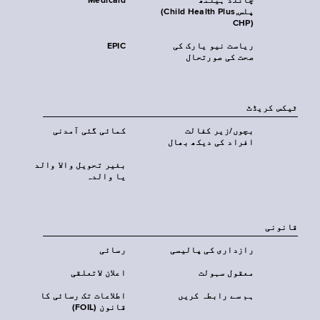
چائلڈ ہیلتھ
Medicaid
پلس‎(Child Health Plus,
CHP)‎
ریاست نیو یارک کی
EPIC
صحت کی صورتحال
ٹیکس کریڈٹ
بچوں/زیر کفالت
کمائی گئی آمدنی
افراد کی دیکھ بھال
بغیر تحویل والا والد
یا والدہ
قانونی
رازداری کی پالیسی
رسائی
معقول سہولت
اعلان لاتعلقی
ہم سے رابطہ کریں
اطلاعات تک رسائی کا
قانون (FOIL)