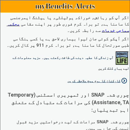
myBenefits Alerts
اگر آپ کو رہائش، خوراک، یوٹیلٹی، یا ہیٹنگ ایمرجنسی
کا سامنا ہے، تو براہ کرم فوری طور پر اپنے مقامی
محکمہ
سماجی خدمات
سے رابطہ کریں۔
اگر آپکو کوئی جان لیوا بیماری لاحق ہے یا کسی ہنگامی
طبی صورتحال کا سامنا ہے، تو براہ کرم 911 پر کال کریں۔
آپ زندگی کا عطیہ دینے کی طاقت رکھتے ہیں۔ مزید معلومات کے
لیے یہاں کلک کریں
کارکنان کا ہوم پیج ملاحظہ کریں
چوری شدہ SNAP اور ٹمپریری اسسٹنس (Temporary
Assistance, TA) کی مراعات کے متبادل کے متعلق
اہم تبدیلیاں:
چوری شدہ SNAP مراعات کے لیے درخواستیں مزید قبول
نہیں کی جا رہی ہیں۔