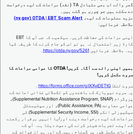
گھر والے اب بھی متبادل TA (نقد) مراعات کے لیے درخواست
دے سکتے ہیں جو چوری ہو گئے ہیں۔
مزید معلومات کے لیے،
EBT Scam Alert ‏| OTDA ‏(ny.gov)
ملاحظہ فرمائیں:
اپنی مراعات کی حفاظت کریں۔ سیکھیے کہ جب آپ کا EBT
کارڈ زیر استعمال نہ ہو تو اس کو جام کرنے کا طریقہ کیا
ہے۔ ملاحظہ فرمائیں
https://otda.ny.gov/5261
۔
ہمیں اپنی رائے سے آگاہ کریں! OTDA کا عوامی مراعات کا
سروے مکمل کریں!
سروے لنک:
https://forms.office.com/g/iXXyiDETtG
۔
یہ سروے نیویارک کے باشندوں کو تکملائی غذائی اعانت کے
پروگرام (Supplemental Nutrition Assistance Program, SNAP)،
عوامی معاونت (Public Assistance, PA)، اور سپلیمنٹل
سیکیورٹی انکم (Supplemental Security Income, SSI) کی
مراعات کے لیے درخواست دینے اور/یا انہیں برقرار رکھنے
کے اپنے تجربات شیئر کرنے کی دعوت دیتا ہے۔ آپ کے
جوابات مکمل طور پر گمنام رہیں گے اور ہم ان فوائد کے