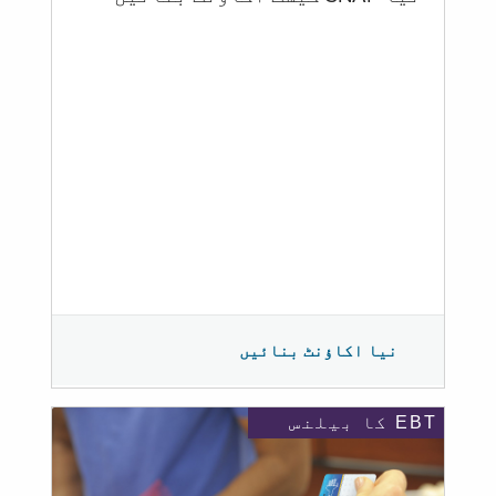
نیا اکاؤنٹ بنائیں
EBT کا بیلنس