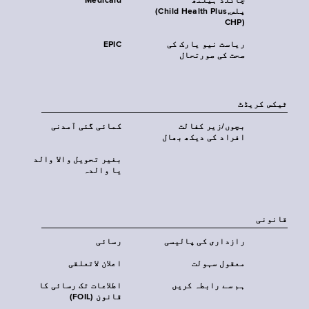
چائلڈ ہیلتھ
Medicaid
پلس‎(Child Health Plus,
CHP)‎
ریاست نیو یارک کی
EPIC
صحت کی صورتحال
ٹیکس کریڈٹ
بچوں/زیر کفالت
کمائی گئی آمدنی
افراد کی دیکھ بھال
بغیر تحویل والا والد
یا والدہ
قانونی
رازداری کی پالیسی
رسائی
معقول سہولت
اعلان لاتعلقی
ہم سے رابطہ کریں
اطلاعات تک رسائی کا
قانون (FOIL)