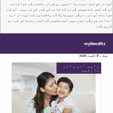
لیے درخواست دینے یا انہیں برقرار رکھنے کے حوالے سے
آپ کے تجربات شیئر کرنے کے جذبے کی قدر کرتے ہیں۔ آپ کے
جوابات آپ اور دیگر نیویارک کے باشندوں کے لیے ان اہم
امدادی پروگراموں میں تبدیلیوں کے لیے رہنمائی فراہم
کریں گے۔
myBenefits
ہفتہ، 8 اگست، 2026
واپس آنے والے
صارفین