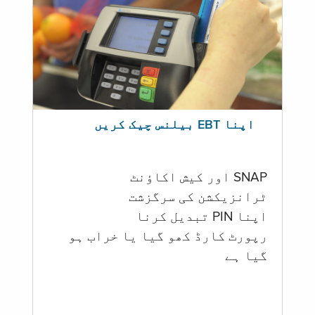
اپنا EBT بیلنس چیک کریں
SNAP اور کیش اکاؤنٹ
ٹرانزیکشن کی سرگزشت
اپنا PIN تبدیل کرنا
رپورٹ کارڈ کھو گیا یا خراب ہو
گيا ہے