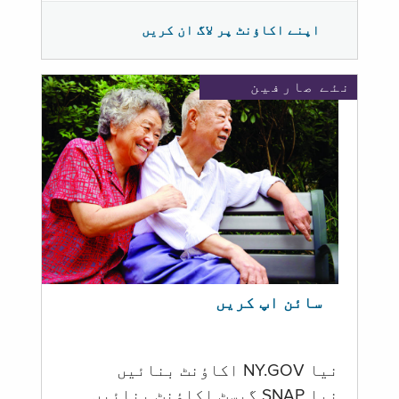
اپنے اکاؤنٹ پر لاگ ان کریں
نئے صارفین
سائن اپ کریں
نیا NY.GOV اکاؤنٹ بنائیں
نیا SNAP گیسٹ اکاؤنٹ بنائیں