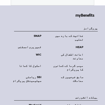
myBenefits
پروگرامز
غذائیت کے بارے میں
SNAP
تعلیم
HEAP
ٹمپریری اسسٹنس
اعانت اطفال کی
WIC
معاونت
موسم گرما کے کھانوں
اسکول کا کھانا
کا پروگرام
سابق فوجیوں کے
SSI ریاستی
معاملات
سپلیمینٹل پروگرام
‏ہیلتھ انشورنس