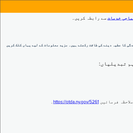
ماجی خدمات
سے رابطہ کریں۔
گی کا عطیہ دینے کی طاقت رکھتے ہیں۔ مزید معلومات کے لیے یہاں کلک کریں
https://otda.ny.gov/5261
۔