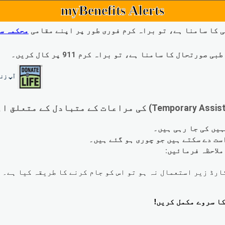
myBenefits Alerts
 کا سامنا ہے، تو براہ کرم فوری طور پر اپنے مقامی
محکمہ س
ال کا سامنا ہے، تو براہ کرم 911 پر کال کریں۔
آپ زند
لاحظہ فرمائیں: