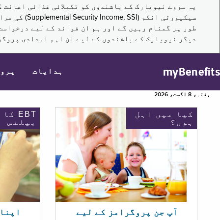
سیکیورٹی ا
طور پر گمنام رہیں گے اور ہم ان فوائد کے لیے درخواست
دیگر نیویارک کے باشندوں کے لیے ان اہم امدادی پروگر
myBenefits
ہدایات
پرو
ہفتہ، 8 اگست، 2026
کیا میں اہل
EBT کا
ہوں؟
بیلنس
اپنا EBT بیلنس چیک ک
آپ جن پروگرامز کے لیے