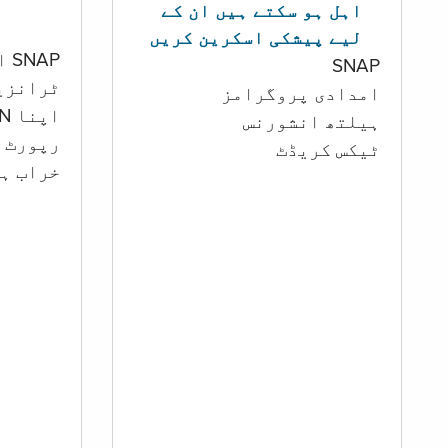
اہل ہو سکتے ہیں ان کے
لیے پیشکی اسکرین کریں
SNAP اور کیش اکاؤنٹ
SNAP
ٹرانزی
امدادی پروگرامز
اپنا PIN تبدیل کرنا
‏ہیلتھ انشورنس
رپورٹ ک
ٹیکس کریڈٹ
خراب ہو