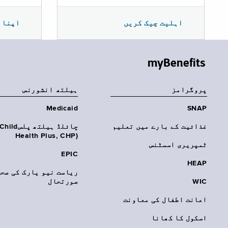
اپنا 
اہلیت چیک کریں
myBenefits
پروگرامز
‏ہیلتھ انشورنس
Medicaid
SNAP
غذائیت کے بارے میں تعلیم
چائلڈ ہیلتھ پلسhild
Health Plus, CHP)‎
ٹمپریری اسسٹنس
EPIC
HEAP
ریاست نیو یارک کی صحت
WIC
صورتحال
اعانت اطفال کی معاونت
اسکول کا کھانا