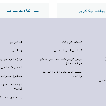
نیا اکاؤنٹ بنائیں
بیلنس چیک کریں
ٹیکس کریڈٹ
قانونی
کمائی گئی آمدنی
رسائی
‎(C
بچوں/زیر کفالت افراد کی
رازداری کی پ
دیکھ بھال
اعلان لاتعلقی
بغیر تحویل والا والد یا
والدہ
معقول سہولت
 کی
اطلاعات تک رس
(FOIL)
ہم سے رابطہ ک