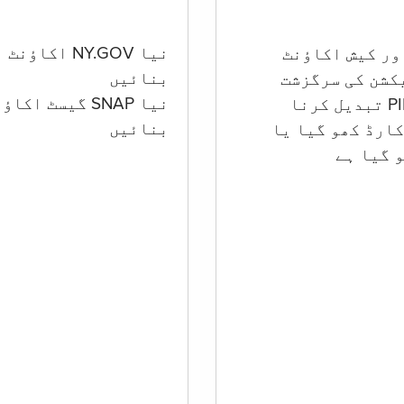
نیا NY.GOV اکاؤنٹ
بنائیں
کشن کی سرگزشت
نیا SNAP گیسٹ اکا
بنائیں
ارڈ کھو گیا یا
 گيا ہے