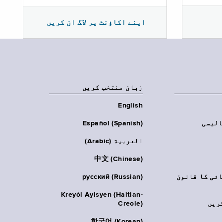
اپنے اکاؤنٹ پر لاگ ان کریں
زبان منتخب کریں
English
الیسی
Español (Spanish)
العربية (Arabic)
中文 (Chinese)
ائی کا قانون
русский (Russian)
Kreyòl Ayisyen (Haitian-
ریں
Creole)
한국어 (Korean)