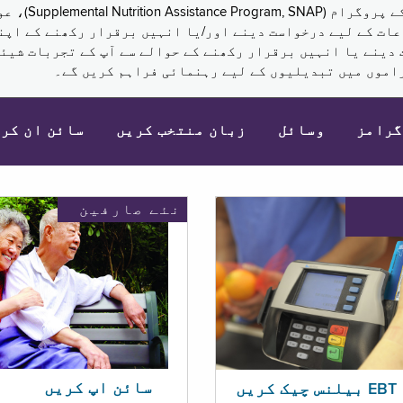
نکم (Supplemental Security Income, SSI) کی مراعات کے لیے درخواست دینے اور/یا انہ
 دینے یا انہیں برقرار رکھنے کے حوالے سے آپ کے تجربات شیئر
اموں میں تبدیلیوں کے لیے رہنمائی فراہم کریں گے۔
گرامز
وسائل
زبان منتخب کریں
سائن ان کر
نئے صارفین
سائن اپ کریں
ریں