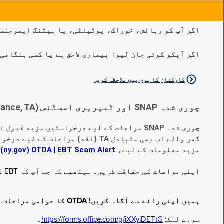
اگر آپ کو رہائش، خوراک، یوٹیلٹی، یا ہیٹنگ ایمرجنسی
اگر آپکو کوئی جان لیوا بیماری لاحق ہے یا کسی ہنگامی طبی صورتح
کارکنان کا ہوم پیج ملاحظہ کریں
چوری شدہ SNAP اور ٹمپریری اسسٹنس (Temporary Assistance, TA) کی مراعات کے متبادل کے متعلق اہم تبدیلیاں:
چوری شدہ SNAP مراعات کے لیے درخواستیں مزید قبول نہیں کی جا رہی ہیں۔
گھر والے اب بھی متبادل TA (نقد) مراعات کے لیے درخواست دے سکتے ہیں جو چوری ہو گئے ہیں۔
مزید معلومات کے لیے،
EBT Scam Alert ‏| OTDA ‏(ny.gov)
م
اپنی مراعات کی حفاظت کریں۔ سیکھیے کہ جب آپ کا EBT کارڈ زیر استعمال نہ ہو تو اس کو جام کرنے کا طریقہ کیا ہے۔ ملاحظہ فرمائیں
ہمیں اپنی رائے سے آگاہ کریں! OTDA کا عوامی مراعات کا سروے مکمل کریں!
سروے لنک:
https://forms.office.com/g/iXXyiDETtG
۔