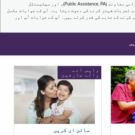
یہ سروے نیویارک کے باشندوں کو تکملائی غذائی اعانت کے پروگرام (Supplemental Nutrition Assistance Program, SNAP)، عوامی معاونت (Public Assistance, PA)، اور سپلیمنٹل
یں برقرار رکھنے کے اپنے تجربات شیئر کرنے کی دعوت دیتا ہے۔ آپ کے جوابات مکمل
 کرنے کے جذبے کی قدر کرتے ہیں۔ آپ کے جوابات آپ اور
یں
واپس آنے
والے صارفین
سائن ان کریں