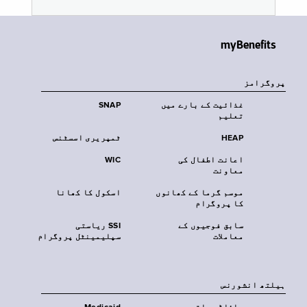
myBenefits
پروگرامز
غذائیت کے بارے میں
SNAP
تعلیم
HEAP
ٹمپریری اسسٹنس
اعانت اطفال کی
WIC
معاونت
موسم گرما کے کھانوں
اسکول کا کھانا
کا پروگرام
سابق فوجیوں کے
SSI ریاستی
معاملات
سپلیمینٹل پروگرام
‏ہیلتھ انشورنس