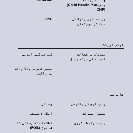
چائلڈ ہیلتھ
Medicaid
پلس‎(Child Health Plus,
CHP)‎
ریاست نیو یارک کی
EPIC
صحت کی صورتحال
ٹیکس کریڈٹ
بچوں/زیر کفالت
کمائی گئی آمدنی
افراد کی دیکھ بھال
بغیر تحویل والا والد
یا والدہ
قانونی
رازداری کی پالیسی
رسائی
معقول سہولت
اعلان لاتعلقی
ہم سے رابطہ کریں
اطلاعات تک رسائی کا
قانون (FOIL)