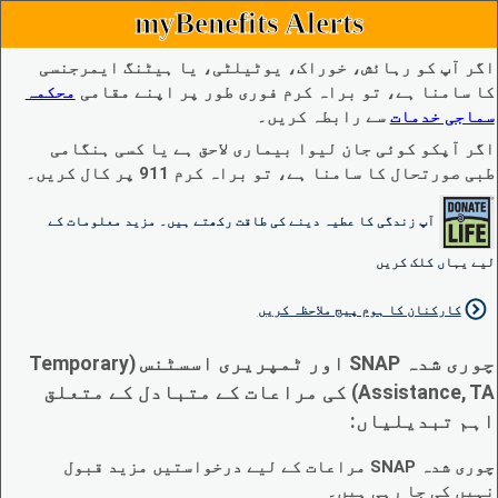
myBenefits Alerts
اگر آپ کو رہائش، خوراک، یوٹیلٹی، یا ہیٹنگ ایمرجنسی
کا سامنا ہے، تو براہ کرم فوری طور پر اپنے مقامی
محکمہ
سماجی خدمات
سے رابطہ کریں۔
اگر آپکو کوئی جان لیوا بیماری لاحق ہے یا کسی ہنگامی
طبی صورتحال کا سامنا ہے، تو براہ کرم 911 پر کال کریں۔
آپ زندگی کا عطیہ دینے کی طاقت رکھتے ہیں۔ مزید معلومات کے
لیے یہاں کلک کریں
کارکنان کا ہوم پیج ملاحظہ کریں
چوری شدہ SNAP اور ٹمپریری اسسٹنس (Temporary
Assistance, TA) کی مراعات کے متبادل کے متعلق
اہم تبدیلیاں:
چوری شدہ SNAP مراعات کے لیے درخواستیں مزید قبول
نہیں کی جا رہی ہیں۔