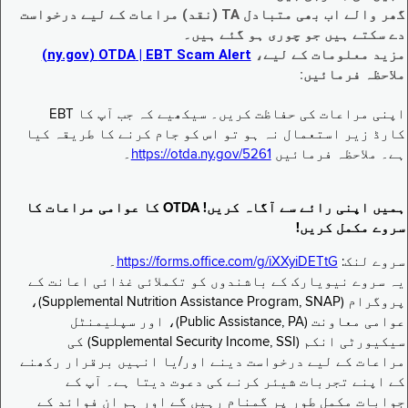
گھر والے اب بھی متبادل TA (نقد) مراعات کے لیے درخواست
دے سکتے ہیں جو چوری ہو گئے ہیں۔
مزید معلومات کے لیے،
EBT Scam Alert ‏| OTDA ‏(ny.gov)
ملاحظہ فرمائیں:
اپنی مراعات کی حفاظت کریں۔ سیکھیے کہ جب آپ کا EBT
کارڈ زیر استعمال نہ ہو تو اس کو جام کرنے کا طریقہ کیا
ہے۔ ملاحظہ فرمائیں
https://otda.ny.gov/5261
۔
ہمیں اپنی رائے سے آگاہ کریں! OTDA کا عوامی مراعات کا
سروے مکمل کریں!
سروے لنک:
https://forms.office.com/g/iXXyiDETtG
۔
یہ سروے نیویارک کے باشندوں کو تکملائی غذائی اعانت کے
پروگرام (Supplemental Nutrition Assistance Program, SNAP)،
عوامی معاونت (Public Assistance, PA)، اور سپلیمنٹل
سیکیورٹی انکم (Supplemental Security Income, SSI) کی
مراعات کے لیے درخواست دینے اور/یا انہیں برقرار رکھنے
کے اپنے تجربات شیئر کرنے کی دعوت دیتا ہے۔ آپ کے
جوابات مکمل طور پر گمنام رہیں گے اور ہم ان فوائد کے