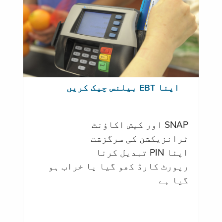
اپنا EBT بیلنس چیک کریں
SNAP اور کیش اکاؤنٹ
ٹرانزیکشن کی سرگزشت
اپنا PIN تبدیل کرنا
رپورٹ کارڈ کھو گیا یا خراب ہو
گيا ہے