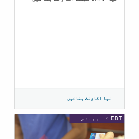
نیا اکاؤنٹ بنائیں
EBT کا بیلنس