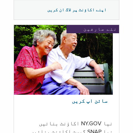
اپنے اکاؤنٹ پر لاگ ان کریں
نئے صارفین
سائن اپ کریں
نیا NY.GOV اکاؤنٹ بنائیں
نیا SNAP گیسٹ اکاؤنٹ بنائیں