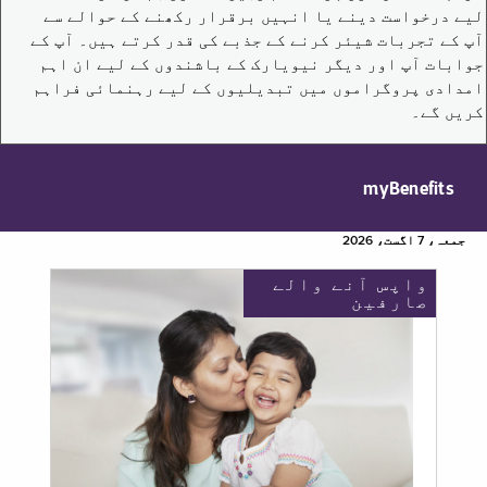
لیے درخواست دینے یا انہیں برقرار رکھنے کے حوالے سے
آپ کے تجربات شیئر کرنے کے جذبے کی قدر کرتے ہیں۔ آپ کے
جوابات آپ اور دیگر نیویارک کے باشندوں کے لیے ان اہم
امدادی پروگراموں میں تبدیلیوں کے لیے رہنمائی فراہم
کریں گے۔
myBenefits
جمعہ، 7 اگست، 2026
واپس آنے والے
صارفین