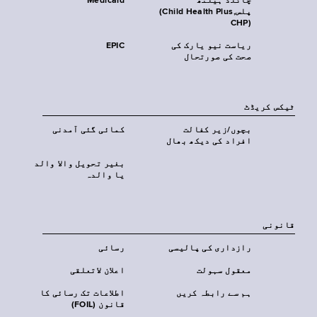
چائلڈ ہیلتھ
Medicaid
پلس‎(Child Health Plus,
CHP)‎
ریاست نیو یارک کی
EPIC
صحت کی صورتحال
ٹیکس کریڈٹ
بچوں/زیر کفالت
کمائی گئی آمدنی
افراد کی دیکھ بھال
بغیر تحویل والا والد
یا والدہ
قانونی
رازداری کی پالیسی
رسائی
معقول سہولت
اعلان لاتعلقی
ہم سے رابطہ کریں
اطلاعات تک رسائی کا
قانون (FOIL)