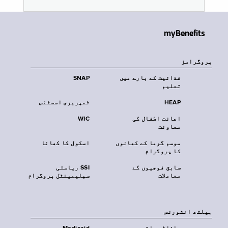
myBenefits
پروگرامز
غذائیت کے بارے میں
SNAP
تعلیم
HEAP
ٹمپریری اسسٹنس
اعانت اطفال کی
WIC
معاونت
موسم گرما کے کھانوں
اسکول کا کھانا
کا پروگرام
سابق فوجیوں کے
SSI ریاستی
معاملات
سپلیمینٹل پروگرام
‏ہیلتھ انشورنس