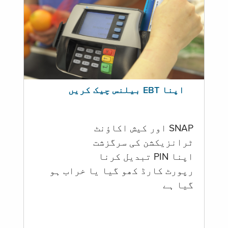
اپنا EBT بیلنس چیک کریں
SNAP اور کیش اکاؤنٹ
ٹرانزیکشن کی سرگزشت
اپنا PIN تبدیل کرنا
رپورٹ کارڈ کھو گیا یا خراب ہو
گيا ہے