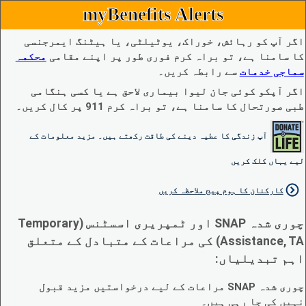
myBenefits Alerts
اگر آپ کو رہائش، خوراک، یوٹیلٹی، یا ہیٹنگ ایمرجنسی
کا سامنا ہے، تو براہ کرم فوری طور پر اپنے مقامی
محکمہ
سماجی خدمات
سے رابطہ کریں۔
اگر آپکو کوئی جان لیوا بیماری لاحق ہے یا کسی ہنگامی
طبی صورتحال کا سامنا ہے، تو براہ کرم 911 پر کال کریں۔
آپ زندگی کا عطیہ دینے کی طاقت رکھتے ہیں۔ مزید معلومات کے
لیے یہاں کلک کریں
کارکنان کا ہوم پیج ملاحظہ کریں
چوری شدہ SNAP اور ٹمپریری اسسٹنس (Temporary
Assistance, TA) کی مراعات کے متبادل کے متعلق
اہم تبدیلیاں:
چوری شدہ SNAP مراعات کے لیے درخواستیں مزید قبول
نہیں کی جا رہی ہیں۔