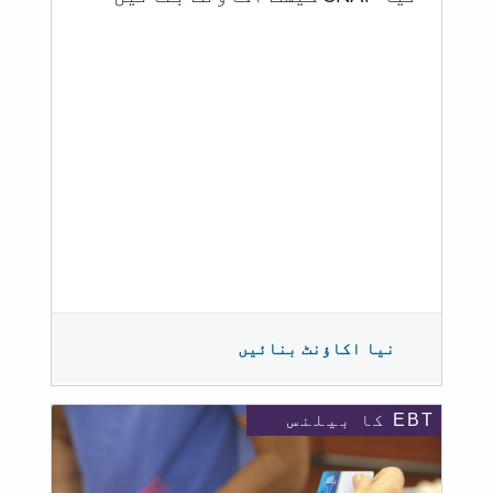
نیا اکاؤنٹ بنائیں
EBT کا بیلنس