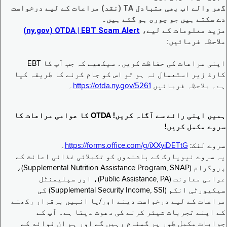
گھر والے اب بھی متبادل TA (نقد) مراعات کے لیے درخواست
دے سکتے ہیں جو چوری ہو گئے ہیں۔
مزید معلومات کے لیے،
EBT Scam Alert ‏| OTDA ‏(ny.gov)
ملاحظہ فرمائیں:
اپنی مراعات کی حفاظت کریں۔ سیکھیے کہ جب آپ کا EBT
کارڈ زیر استعمال نہ ہو تو اس کو جام کرنے کا طریقہ کیا
ہے۔ ملاحظہ فرمائیں
https://otda.ny.gov/5261
۔
ہمیں اپنی رائے سے آگاہ کریں! OTDA کا عوامی مراعات کا
سروے مکمل کریں!
سروے لنک:
https://forms.office.com/g/iXXyiDETtG
۔
یہ سروے نیویارک کے باشندوں کو تکملائی غذائی اعانت کے
پروگرام (Supplemental Nutrition Assistance Program, SNAP)،
عوامی معاونت (Public Assistance, PA)، اور سپلیمنٹل
سیکیورٹی انکم (Supplemental Security Income, SSI) کی
مراعات کے لیے درخواست دینے اور/یا انہیں برقرار رکھنے
کے اپنے تجربات شیئر کرنے کی دعوت دیتا ہے۔ آپ کے
جوابات مکمل طور پر گمنام رہیں گے اور ہم ان فوائد کے