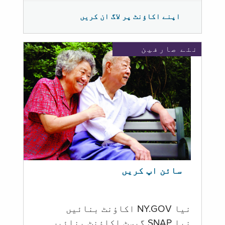
اپنے اکاؤنٹ پر لاگ ان کریں
نئے صارفین
سائن اپ کریں
نیا NY.GOV اکاؤنٹ بنائیں
نیا SNAP گیسٹ اکاؤنٹ بنائیں