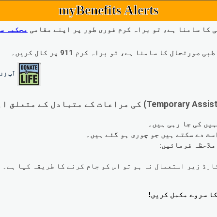
myBenefits Alerts
 کا سامنا ہے، تو براہ کرم فوری طور پر اپنے مقامی
محکمہ س
ال کا سامنا ہے، تو براہ کرم 911 پر کال کریں۔
آپ زند
لاحظہ فرمائیں: