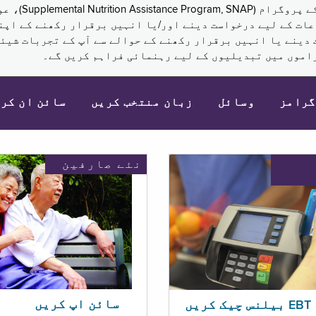
نکم (Supplemental Security Income, SSI) کی مراعات کے لیے درخواست دینے اور/یا انہ
 دینے یا انہیں برقرار رکھنے کے حوالے سے آپ کے تجربات شیئر
اموں میں تبدیلیوں کے لیے رہنمائی فراہم کریں گے۔
گرامز
وسائل
زبان منتخب کریں
سائن ان کر
نئے صارفین
سائن اپ کریں
ریں