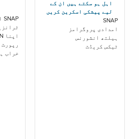
اہل ہو سکتے ہیں ان کے
لیے پیشکی اسکرین کریں
SNAP اور کیش اکاؤنٹ
SNAP
ٹرانزی
امدادی پروگرامز
اپنا PIN تبدیل کرنا
‏ہیلتھ انشورنس
رپورٹ ک
ٹیکس کریڈٹ
خراب ہو