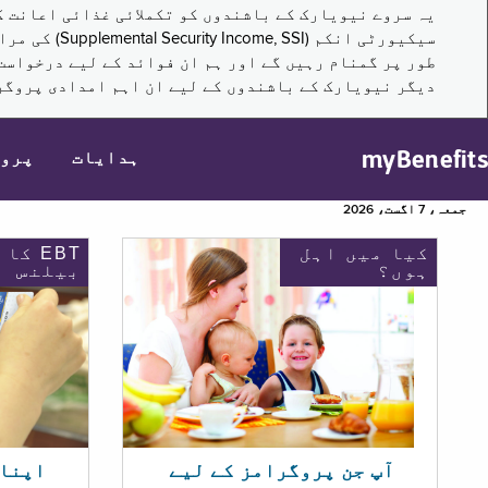
سیکیورٹی ا
طور پر گمنام رہیں گے اور ہم ان فوائد کے لیے درخواست
دیگر نیویارک کے باشندوں کے لیے ان اہم امدادی پروگر
myBenefits
ہدایات
پرو
جمعہ، 7 اگست، 2026
کیا میں اہل
EBT کا
ہوں؟
بیلنس
اپنا EBT بیلنس چیک ک
آپ جن پروگرامز کے لیے