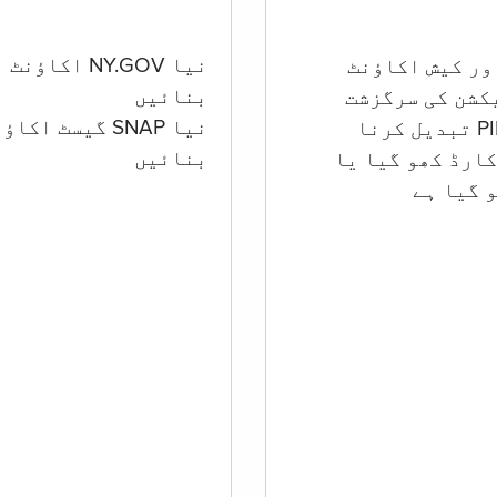
نیا NY.GOV اکاؤنٹ
بنائیں
کشن کی سرگزشت
نیا SNAP گیسٹ اکا
بنائیں
ارڈ کھو گیا یا
 گيا ہے