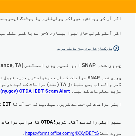
اگر آپ کو رہائش، خوراک، یوٹیلٹی، یا ہیٹنگ ایمرجنسی
اگر آپکو کوئی جان لیوا بیماری لاحق ہے یا کسی ہنگامی طبی صورتح
کارکنان کا ہوم پیج ملاحظہ کریں
چوری شدہ SNAP اور ٹمپریری اسسٹنس (Temporary Assistance, TA) کی مراعات کے متبادل کے متعلق اہم تبدیلیاں:
چوری شدہ SNAP مراعات کے لیے درخواستیں مزید قبول نہیں کی جا رہی ہیں۔
گھر والے اب بھی متبادل TA (نقد) مراعات کے لیے درخواست دے سکتے ہیں جو چوری ہو گئے ہیں۔
مزید معلومات کے لیے،
EBT Scam Alert ‏| OTDA ‏(ny.gov)
م
اپنی مراعات کی حفاظت کریں۔ سیکھیے کہ جب آپ کا EBT کارڈ زیر استعمال نہ ہو تو اس کو جام کرنے کا طریقہ کیا ہے۔ ملاحظہ فرمائیں
ہمیں اپنی رائے سے آگاہ کریں! OTDA کا عوامی مراعات کا سروے مکمل کریں!
سروے لنک:
https://forms.office.com/g/iXXyiDETtG
۔