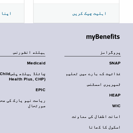
اپنا 
اہلیت چیک کریں
myBenefits
پروگرامز
‏ہیلتھ انشورنس
Medicaid
SNAP
غذائیت کے بارے میں تعلیم
چائلڈ ہیلتھ پلسhild
Health Plus, CHP)‎
ٹمپریری اسسٹنس
EPIC
HEAP
ریاست نیو یارک کی صحت
WIC
صورتحال
اعانت اطفال کی معاونت
اسکول کا کھانا