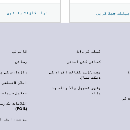
نیا اکاؤنٹ بنائیں
بیلنس چیک کریں
ٹیکس کریڈٹ
قانونی
کمائی گئی آمدنی
رسائی
‎(C
بچوں/زیر کفالت افراد کی
رازداری کی پ
دیکھ بھال
اعلان لاتعلقی
بغیر تحویل والا والد یا
والدہ
معقول سہولت
 کی
اطلاعات تک رس
(FOIL)
ہم سے رابطہ ک