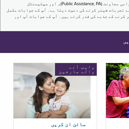
یہ سروے نیویارک کے باشندوں کو تکملائی غذائی اعانت کے پروگرام (Supplemental Nutrition Assistance Program, SNAP)، عوامی معاونت (Public Assistance, PA)، اور سپلیمنٹل
یں برقرار رکھنے کے اپنے تجربات شیئر کرنے کی دعوت دیتا ہے۔ آپ کے جوابات مکمل
 کرنے کے جذبے کی قدر کرتے ہیں۔ آپ کے جوابات آپ اور
یں
واپس آنے
والے صارفین
سائن ان کریں