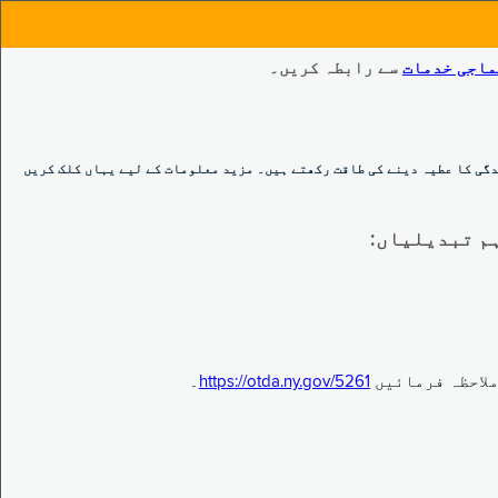
ماجی خدمات
سے رابطہ کریں۔
گی کا عطیہ دینے کی طاقت رکھتے ہیں۔ مزید معلومات کے لیے یہاں کلک کریں
https://otda.ny.gov/5261
۔