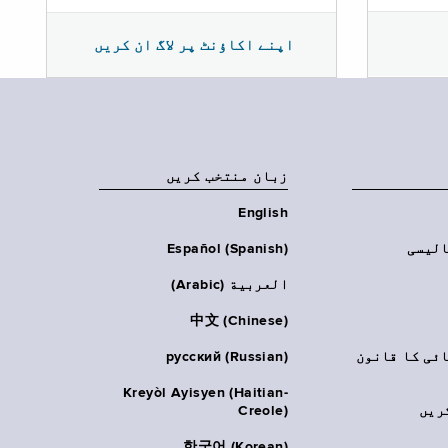
اپنے اکاؤنٹ پر لاگ ان کریں
زبان منتخب کریں
English
الیسی
Español (Spanish)
العربية (Arabic)
中文 (Chinese)
ائی کا قانون
русский (Russian)
Kreyòl Ayisyen (Haitian-
ریں
Creole)
한국어 (Korean)