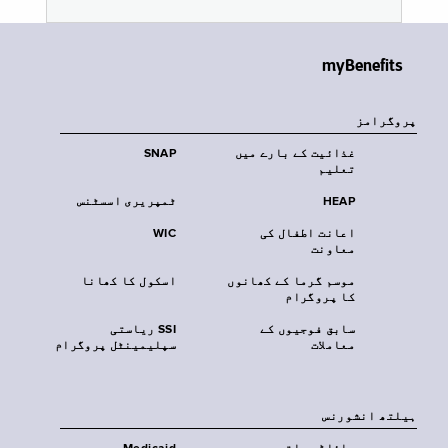
myBenefits
پروگرامز
غذائیت کے بارے میں
SNAP
تعلیم
HEAP
ٹمپریری اسسٹنس
اعانت اطفال کی
WIC
معاونت
موسم گرما کے کھانوں
اسکول کا کھانا
کا پروگرام
سابق فوجیوں کے
SSI ریاستی
معاملات
سپلیمینٹل پروگرام
‏ہیلتھ انشورنس