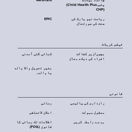
چائلڈ ہیلتھ
Medicaid
پلس‎(Child Health Plus,
CHP)‎
ریاست نیو یارک کی
EPIC
صحت کی صورتحال
ٹیکس کریڈٹ
بچوں/زیر کفالت
کمائی گئی آمدنی
افراد کی دیکھ بھال
بغیر تحویل والا والد
یا والدہ
قانونی
رازداری کی پالیسی
رسائی
معقول سہولت
اعلان لاتعلقی
ہم سے رابطہ کریں
اطلاعات تک رسائی کا
قانون (FOIL)