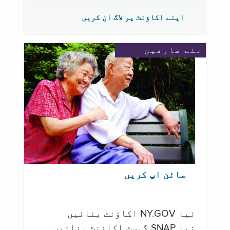
اپنے اکاؤنٹ پر لاگ ان کریں
نئے صارفین
سائن اپ کریں
نیا NY.GOV اکاؤنٹ بنائیں
نیا SNAP گیسٹ اکاؤنٹ بنائیں