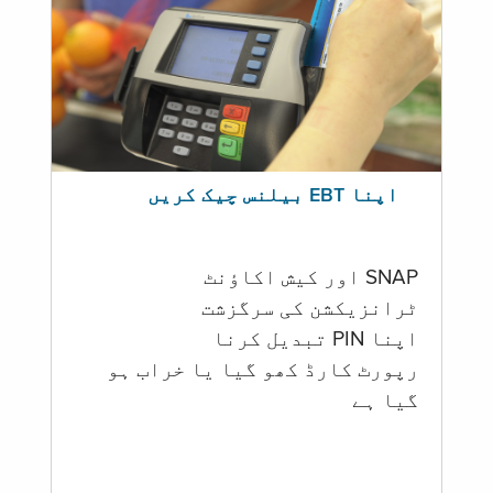
اپنا EBT بیلنس چیک کریں
SNAP اور کیش اکاؤنٹ
ٹرانزیکشن کی سرگزشت
اپنا PIN تبدیل کرنا
رپورٹ کارڈ کھو گیا یا خراب ہو
گيا ہے