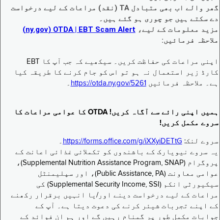
گھر والے اب بھی متبادل TA (نقد) مراعات کے لیے درخواست
دے سکتے ہیں جو چوری ہو گئے ہیں۔
مزید معلومات کے لیے،
EBT Scam Alert ‏| OTDA ‏(ny.gov)
ملاحظہ فرمائیں:
اپنی مراعات کی حفاظت کریں۔ سیکھیے کہ جب آپ کا EBT
کارڈ زیر استعمال نہ ہو تو اس کو جام کرنے کا طریقہ کیا
ہے۔ ملاحظہ فرمائیں
https://otda.ny.gov/5261
۔
ہمیں اپنی رائے سے آگاہ کریں! OTDA کا عوامی مراعات کا
سروے مکمل کریں!
سروے لنک:
https://forms.office.com/g/iXXyiDETtG
۔
یہ سروے نیویارک کے باشندوں کو تکملائی غذائی اعانت کے
پروگرام (Supplemental Nutrition Assistance Program, SNAP)،
عوامی معاونت (Public Assistance, PA)، اور سپلیمنٹل
سیکیورٹی انکم (Supplemental Security Income, SSI) کی
مراعات کے لیے درخواست دینے اور/یا انہیں برقرار رکھنے
کے اپنے تجربات شیئر کرنے کی دعوت دیتا ہے۔ آپ کے
جوابات مکمل طور پر گمنام رہیں گے اور ہم ان فوائد کے