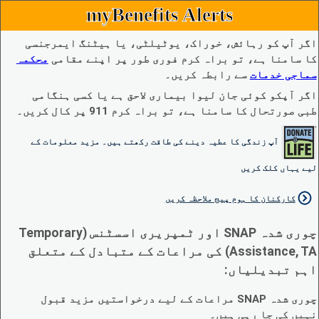
myBenefits Alerts
اگر آپ کو رہائش، خوراک، یوٹیلٹی، یا ہیٹنگ ایمرجنسی
کا سامنا ہے، تو براہ کرم فوری طور پر اپنے مقامی
محکمہ
سماجی خدمات
سے رابطہ کریں۔
اگر آپکو کوئی جان لیوا بیماری لاحق ہے یا کسی ہنگامی
طبی صورتحال کا سامنا ہے، تو براہ کرم 911 پر کال کریں۔
آپ زندگی کا عطیہ دینے کی طاقت رکھتے ہیں۔ مزید معلومات کے
لیے یہاں کلک کریں
کارکنان کا ہوم پیج ملاحظہ کریں
چوری شدہ SNAP اور ٹمپریری اسسٹنس (Temporary
Assistance, TA) کی مراعات کے متبادل کے متعلق
اہم تبدیلیاں:
چوری شدہ SNAP مراعات کے لیے درخواستیں مزید قبول
نہیں کی جا رہی ہیں۔