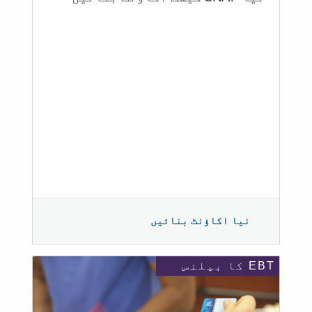
نیا اکاؤنٹ بنائیں
EBT کا بیلنس