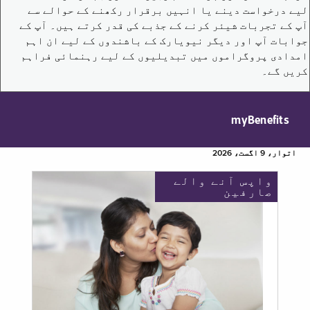
لیے درخواست دینے یا انہیں برقرار رکھنے کے حوالے سے
آپ کے تجربات شیئر کرنے کے جذبے کی قدر کرتے ہیں۔ آپ کے
جوابات آپ اور دیگر نیویارک کے باشندوں کے لیے ان اہم
امدادی پروگراموں میں تبدیلیوں کے لیے رہنمائی فراہم
کریں گے۔
myBenefits
اتوار، 9 اگست، 2026
واپس آنے والے
صارفین